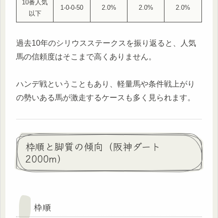
10番人気
1-0-0-50
2.0%
2.0%
2.0%
以下
過去10年のシリウスステークスを振り返ると、人気
馬の信頼度はそこまで高くありません。
ハンデ戦ということもあり、軽量馬や条件戦上がり
の勢いある馬が激走するケースも多く見られます。
枠順と脚質の傾向（阪神ダート
2000m）
枠順