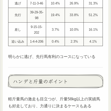
逃げ
7-11-3-46
10.4%
26.9%
31.3%
39-29-35-
先行
19.4%
33.8%
51.2%
98
9-15-15-
差し
3.7%
10.0%
16.1%
202
追い込み
1-4-4-206
0.4%
2.3%
4.1%
明らかに逃げ、先行馬有利のコースになっている
ハンデと斤量のポイント
軽斤量馬の激走も目立つが、斤量58kg以上の実績馬
も好走しており、力通りに決まるケースもある