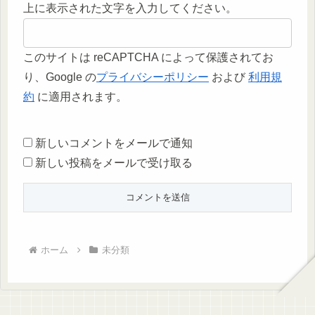
上に表示された文字を入力してください。
このサイトは reCAPTCHA によって保護されてお
り、Google の
プライバシーポリシー
および
利用規
約
に適用されます。
新しいコメントをメールで通知
新しい投稿をメールで受け取る
ホーム
未分類