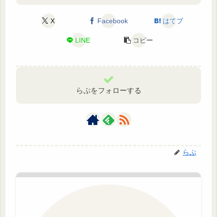
X
Facebook
はてブ
LINE
コピー
らぷをフォローする
らぷ