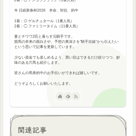
🎯 日経新春杯2026 本命、対抗 的中
1着：◎ ゲルチュタール（1番人気）
2着：◯ ファミリータイム（11番人気）
妻とチワワ2匹と暮らす元騎手です。
競馬の本来の面白さや、予想の奥深さを“騎手目線”から伝えたい
という思いで記事を更新しています。
少ない資金でも楽しめるよう、買い目はできるだけ絞りつつ、妙
味のある穴馬も紹介します。
皆さんの馬券的中のお手伝いができれば嬉しいです。
どうぞよろしくお願いいたします。
関連記事