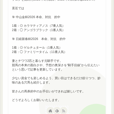
直近では
🎯 中山金杯2026 本命、対抗 的中
1着：◎ カラマティアノス（7番人気）
2着：◯ アンゴラブラック（1番人気）
🎯 日経新春杯2026 本命、対抗 的中
1着：◎ ゲルチュタール（1番人気）
2着：◯ ファミリータイム（11番人気）
妻とチワワ2匹と暮らす元騎手です。
競馬の本来の面白さや、予想の奥深さを“騎手目線”から伝えたい
という思いで記事を更新しています。
少ない資金でも楽しめるよう、買い目はできるだけ絞りつつ、妙
味のある穴馬も紹介します。
皆さんの馬券的中のお手伝いができれば嬉しいです。
どうぞよろしくお願いいたします。