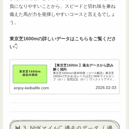
負になりやすいことから、スピードと切れ味を兼ね
備えた馬が力を発揮しやすいコースと言えるでしょ
う。
東京芝1600mの詳しいデータはこちらをご覧くださ
い
👇
【東京芝1600m 】過去データから読み
解く傾向
東京芝1600mの基本特徴（コース解説）東京芝
1600mで行われるレースは主にNHKマイルカッ
プ（GⅠ）安田記念（GⅠ）ヴィクトリアマイル
（GⅠ）富士ステークス（GⅡ） 東京新聞杯
（GⅢ）など多数。東京芝1600mは左回りで、
2026.02.03
enjoy-keibalife.com
約530mと非…
📊 3. NHKマイルC 過去のデータ（ 過