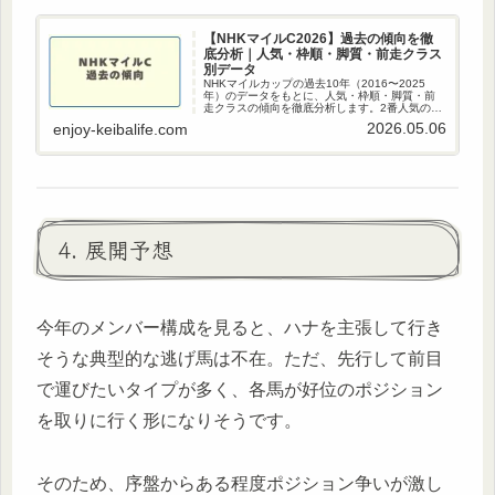
【NHKマイルC2026】過去の傾向を徹
底分析｜人気・枠順・脚質・前走クラス
別データ
NHKマイルカップの過去10年（2016〜2025
年）のデータをもとに、人気・枠順・脚質・前
走クラスの傾向を徹底分析します。2番人気の圧
倒的な強さ、6枠・8枠の好成績、主要前走別の
2026.05.06
enjoy-keibalife.com
狙い目など、2026年の予想に直結するポイント
をデータで解説…
4. 展開予想
今年のメンバー構成を見ると、ハナを主張して行き
そうな典型的な逃げ馬は不在。ただ、先行して前目
で運びたいタイプが多く、各馬が好位のポジション
を取りに行く形になりそうです。
そのため、序盤からある程度ポジション争いが激し