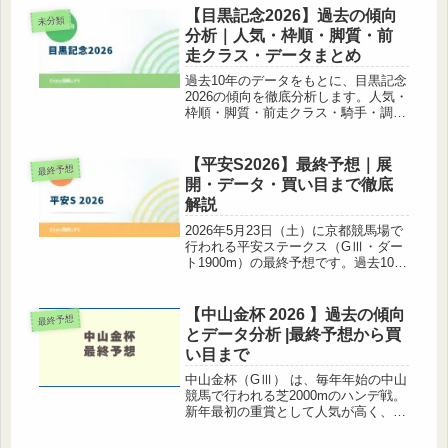
イピア、函館芝1200mで3勝を挙げる
【目黒記念2026】過去の傾向
未分類
舞台巧者カルプスペ...
分析｜人気・枠順・脚質・前
走クラス・データまとめ
過去10年のデータをもとに、目黒記念
2026の傾向を徹底分析します。人気・
枠順・脚質・前走クラス・騎手・調教
師・血統（種牡馬・母父）ごとのデー
タを詳しく解説しますので、2026年の
予想にぜひ活用してください。1. 基本
【平安S2026】最終予想｜展
最終予想
情報項目内容レース名目...
開・データ・買い目まで徹底
解説
2026年5月23日（土）に京都競馬場で
行われる平安ステークス（GⅢ・ダー
ト1900m）の最終予想です。過去10年
のデータと枠順・展開を踏まえ、本命
から買い目まで徹底解説します。1. 基
本情報項目内容レース名平安ステーク
【中山金杯 2026 】過去の傾向
最終予想
スグレードGⅢ競馬場...
とデータ分析 |最終予想から買
い目まで
中山金杯（GⅢ） は、毎年年始の中山
競馬で行われる芝2000mのハンデ戦。
新年最初の重賞として人気が高く、デ
ータを押さえれば予想の精度アップが
狙えます。中山金杯 2025 の過去の傾