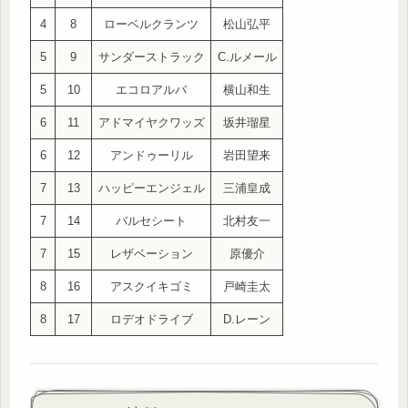
4
8
ローベルクランツ
松山弘平
5
9
サンダーストラック
C.ルメール
5
10
エコロアルバ
横山和生
6
11
アドマイヤクワッズ
坂井瑠星
6
12
アンドゥーリル
岩田望来
7
13
ハッピーエンジェル
三浦皇成
7
14
バルセシート
北村友一
7
15
レザベーション
原優介
8
16
アスクイキゴミ
戸崎圭太
8
17
ロデオドライブ
D.レーン