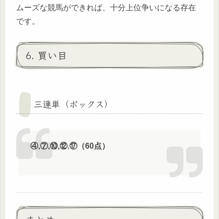
ムーズな競馬ができれば、十分上位争いになる存在
です。
6. 買い目
三連単（ボックス）
④,⑦,⑩,⑫
,
⑰（60点）