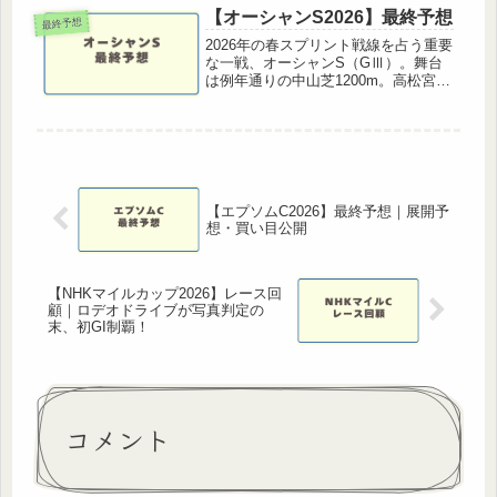
向から今年の狙いどころを解説しま
【オーシャンS2026】最終予想
最終予想
す。🏇 中山金杯とは？中山...
2026年の春スプリント戦線を占う重要
な一戦、オーシャンS（GⅢ）。舞台
は例年通りの中山芝1200m。高松宮記
念へ向かう有力馬が集結し、毎年ハイ
レベルな戦いが繰り広げられます。こ
の記事では、過去傾向・コース特性・
展開予想を踏まえた上で、オー...
【エプソムC2026】最終予想｜展開予
想・買い目公開
【NHKマイルカップ2026】レース回
顧｜ロデオドライブが写真判定の
末、初GI制覇！
コメント