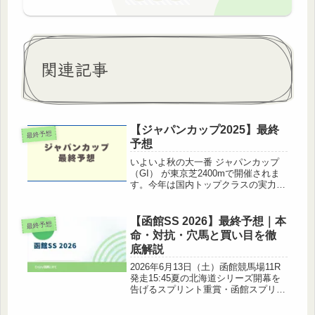
関連記事
【ジャパンカップ2025】最終
最終予想
予想
いよいよ秋の大一番 ジャパンカップ
（GI） が東京芝2400mで開催されま
す。今年は国内トップクラスの実力馬
が揃い、さらに展開面の読みも重要に
なる一戦。本記事では、過去傾向 ×
展開予想 × 現在の馬場状態 × 各馬の
【函館SS 2026】最終予想｜本
最終予想
能力比較を総合して、ジ...
命・対抗・穴馬と買い目を徹
底解説
2026年6月13日（土）函館競馬場11R
発走15:45夏の北海道シリーズ開幕を
告げるスプリント重賞・函館スプリン
トステークスがいよいよ明日に迫っ
た。高松宮記念5着から臨む1番人気レ