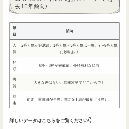
去10年傾向）
項
傾向
目
人
2番人気が好成績。1番人気・3番人気は不振。7〜9番人気
気
に妙味あり
枠
6枠・8枠が好成績。外枠有利な傾向
順
脚
大きな差はない。展開次第でどこからでも
質
前
前走、重賞組が全勝。前走GⅠ組が最多（４勝）。
走
詳しいデータはこちらをご覧ください👇