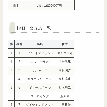
賞金
1着：1億3000万円
枠順・出走馬一覧
枠
馬番
馬名
騎手
1
1
リゾートアイランド
佐々木大輔
1
2
ユウファラオ
松若風馬
2
3
オルネーロ
津村明秀
2
4
カヴァレリッツォ
西村淳也
3
5
ギリーズボール
西塚洸二
3
6
ジーネキング
斎藤新
4
7
ダイヤモンドノット
川田将雅