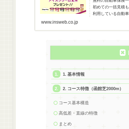
無料の自動車保険一
初めての一括見積も
利用している自動車
www.insweb.co.jp
1. 基本情報
2. コース特徴（函館芝2000m）
コース基本構造
高低差・直線の特徴
まとめ