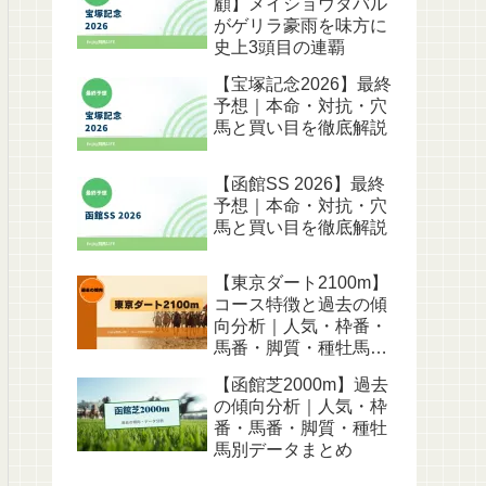
顧】メイショウタバル
がゲリラ豪雨を味方に
史上3頭目の連覇
【宝塚記念2026】最終
予想｜本命・対抗・穴
馬と買い目を徹底解説
【函館SS 2026】最終
予想｜本命・対抗・穴
馬と買い目を徹底解説
【東京ダート2100m】
コース特徴と過去の傾
向分析｜人気・枠番・
馬番・脚質・種牡馬別
データ
【函館芝2000m】過去
の傾向分析｜人気・枠
番・馬番・脚質・種牡
馬別データまとめ