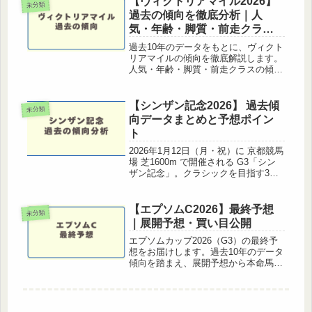
【ヴィクトリアマイル2026】
未分類
情報項目内容レース名目...
過去の傾向を徹底分析｜人
気・年齢・脚質・前走クラス
別データ
過去10年のデータをもとに、ヴィクト
リアマイルの傾向を徹底解説します。
人気・年齢・脚質・前走クラスの傾向
を数値で確認し、2026年の予想に役立
てましょう。逃げ馬の全滅・2番人気
の低迷・中団差しの圧倒的優位など、
【シンザン記念2026】 過去傾
未分類
他のGⅠとは異なる個性的な傾向...
向データまとめと予想ポイン
ト
2026年1月12日（月・祝）に 京都競馬
場 芝1600m で開催される G3「シン
ザン記念」。クラシックを目指す3歳
馬が集う一戦で、毎年荒れる傾向があ
り馬券ファンから人気の高いレースで
す。本記事では 過去10年のデータで
【エプソムC2026】最終予想
未分類
人気傾向・脚質傾向...
｜展開予想・買い目公開
エプソムカップ2026（G3）の最終予
想をお届けします。過去10年のデータ
傾向を踏まえ、展開予想から本命馬・
買い目まで徹底解説します。1. 基本情
報項目内容レース名エプソムカップ
（第43回）グレードG3競馬場東京競
馬場（左回り）コース芝18...