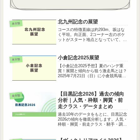
北九州記念の展望
未分類
コースの特徴直線は約293m、坂はな
く平坦。向正面、2コーナー左のポケ
ットがスタート地点となっていて、3
コーナーまでの距離は約480m。小倉
競馬場は2コーナー地点が最高地点と
なっており、スタート直後から下り
小倉記念2025展望
坂。コーナーはスパイラルカーブの
未分類
緩...
【小倉記念2025予想】夏のハンデ重
賞！展開と傾向から狙う激走馬とは？
2025年7月21日（日）に小倉競馬場で
行われる【小倉記念（GIII・芝
2000m）】。小倉競馬場で行われる伝
統のハンデ重賞で、波乱傾向が強い一
【目黒記念2026】過去の傾向
戦として知られています。こ...
未分類
分析｜人気・枠順・脚質・前
走クラス・データまとめ
過去10年のデータをもとに、目黒記念
2026の傾向を徹底分析します。人気・
枠順・脚質・前走クラス・騎手・調教
師・血統（種牡馬・母父）ごとのデー
タを詳しく解説しますので、2026年の
予想にぜひ活用してください。1. 基本