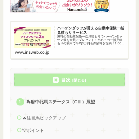
ハーゲンダッツが貰える自動車保険一括
見積もりサービス
無料の自動車保険一括見積もりでハーゲンダッ
ツ２個を全員にプレゼント！初めての一括見積
もりの利用で平均3万円も保険料を節約！1,000
万人以上が利用している自動車保険一括見積も
りです。
www.insweb.co.jp
目次
🏇府中牝馬ステークス（GⅢ）展望
🔥注目馬ピックアップ
💡ポイント