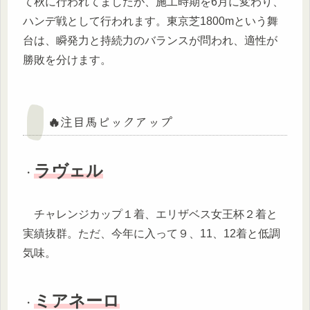
て秋に行われてましたが、施工時期を6月に変わり、
ハンデ戦として行われます。東京芝1800mという舞
台は、瞬発力と持続力のバランスが問われ、適性が
勝敗を分けます。
🔥注目馬ピックアップ
ラヴェル
・
チャレンジカップ１着、エリザベス女王杯２着と
実績抜群。ただ、今年に入って９、11、12着と低調
気味。
ミアネーロ
・