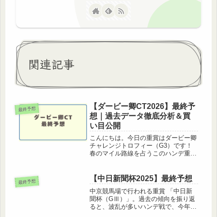
関連記事
【ダービー卿CT2026】最終予
最終予想
想｜過去データ徹底分析＆買
い目公開
こんにちは。今日の重賞はダービー卿
チャレンジトロフィー（G3）です！
春のマイル路線を占うこのハンデ重
賞、毎年のように1番人気が飛ぶ「荒
れるレース」です。過去データと展開
予想から最終予想と具体的な買い目を
【中日新聞杯2025】最終予想
最終予想
公開します！ぜひ馬券の参考にしてみ
中京競馬場で行われる重賞 「中日新
てく...
聞杯（GⅢ）」。過去の傾向を振り返
ると、波乱が多いハンデ戦で、今年も
混戦模様となりそうです。本記事で