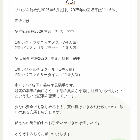
らぷ
ブログを始めた2025年6月以降、2025年の回収率は111.6％。
直近では
🎯 中山金杯2026 本命、対抗 的中
1着：◎ カラマティアノス（7番人気）
2着：◯ アンゴラブラック（1番人気）
🎯 日経新春杯2026 本命、対抗 的中
1着：◎ ゲルチュタール（1番人気）
2着：◯ ファミリータイム（11番人気）
妻とチワワ2匹と暮らす元騎手です。
競馬の本来の面白さや、予想の奥深さを“騎手目線”から伝えたい
という思いで記事を更新しています。
少ない資金でも楽しめるよう、買い目はできるだけ絞りつつ、妙
味のある穴馬も紹介します。
皆さんの馬券的中のお手伝いができれば嬉しいです。
どうぞよろしくお願いいたします。