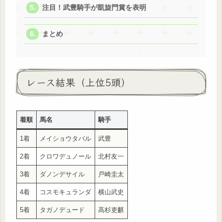
注目！武豊騎手が凱旋門賞を表明
まとめ
レース結果（上位5頭）
着順
馬名
騎手
1着
メイショウタバル
武豊
2着
クロワデュノール
北村友一
3着
ダノンデサイル
戸崎圭太
4着
コスモキュランダ
横山武史
5着
タガノデュード
高杉吏麒