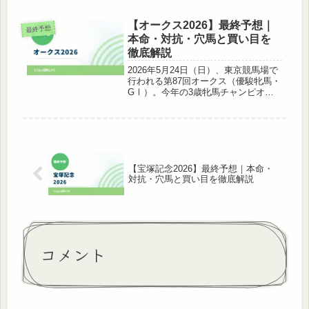
史上初の春古馬三冠制覇に挑むクロワ
デュノールを筆頭に、昨年の勝ち馬メ
イショウタバル、有馬記念覇者ミュー
【オークス2026】最終予想｜
最終予想
ジアムマイルら18頭の...
本命・対抗・穴馬と買い目を
徹底解説
2026年5月24日（日）、東京競馬場で
行われる第87回オークス（優駿牝馬・
GⅠ）。今年の3歳牝馬チャンピオン
の座をかけた2400mの大一番に向け
て、過去データと展開を踏まえた最終
予想をお届けします。1. 基本情報項目
内容レース名優駿牝馬（...
【宝塚記念2026】最終予想｜本命・
対抗・穴馬と買い目を徹底解説
コメント