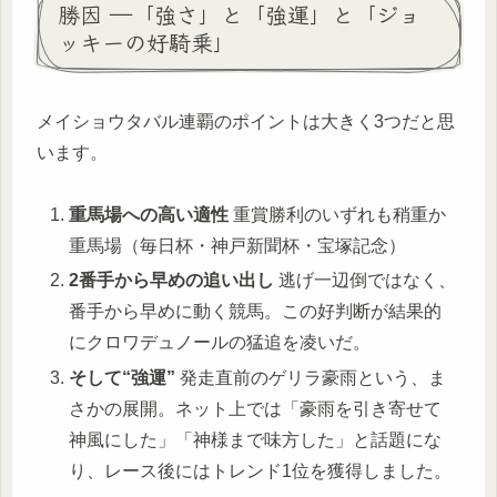
勝因 ―「強さ」と「強運」と「ジョ
ッキーの好騎乗」
メイショウタバル連覇のポイントは大きく3つだと思
います。
重馬場への高い適性
重賞勝利のいずれも稍重か
重馬場（毎日杯・神戸新聞杯・宝塚記念）
2番手から早めの追い出し
逃げ一辺倒ではなく、
番手から早めに動く競馬。この好判断が結果的
にクロワデュノールの猛追を凌いだ。
そして“強運”
発走直前のゲリラ豪雨という、ま
さかの展開。ネット上では「豪雨を引き寄せて
神風にした」「神様まで味方した」と話題にな
り、レース後にはトレンド1位を獲得しました。