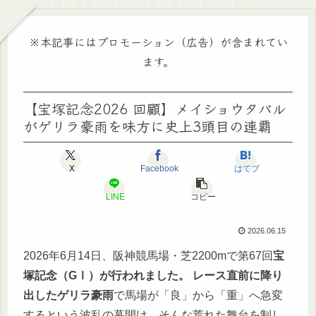
※本記事にはプロモーション（広告）が含まれてい
ます。
【宝塚記念2026 回顧】メイショウタバル
がゲリラ豪雨を味方に史上3頭目の連覇
X
Facebook
はてブ
LINE
コピー
2026.06.15
2026年6月14日、阪神競馬場・芝2200mで第67回
宝
塚記念（GⅠ）が行われました。 レース直前に降り
出したゲリラ豪雨
で馬場が「良」から「重」へ急変
するという波乱の幕開け。そんな荒れた舞台を制し