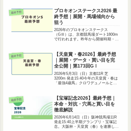
は、過去10年の傾向（逃げ馬・1枠・3
歳馬）中京芝2000mのコース特徴展開
プロキオンステークス2026 最
予想本命・対抗・穴馬の最終予想...
最終予想
終予想｜展開・馬場傾向から
狙う
2026年のプロキオンステークス
（GⅢ）は、京都競馬場ダート1800m
で行われます。昨年から開催時期・条
件が大きく変更されたことで、従来の
プロキオンSのデータは参考になりづ
らく、冬開催の京都ダート1800mの傾
【天皇賞・春2026】最終予想
最終予想
向を重視することが重要になりそ...
｜展開・データ・買い目を完
全公開｜第173回GⅠ
2026年5月3日（日）京都11R 芝
3200m 発走15:40今年の天皇賞・春は
「最強4歳馬」クロワデュノールと
「前走レコード勝ち」アドマイヤテ
ラ、「連覇狙う」ヘデントールが激突
する、近年まれに見る豪華メンバー構
【宝塚記念2026】最終予想｜
最終予想
成。過去10年のデータと展...
本命・対抗・穴馬と買い目を
徹底解説
2026年6月14日（日）阪神競馬場11R
発走15:40上半期グランプリ・宝塚記
念。大阪杯・天皇賞（春）を連勝し、