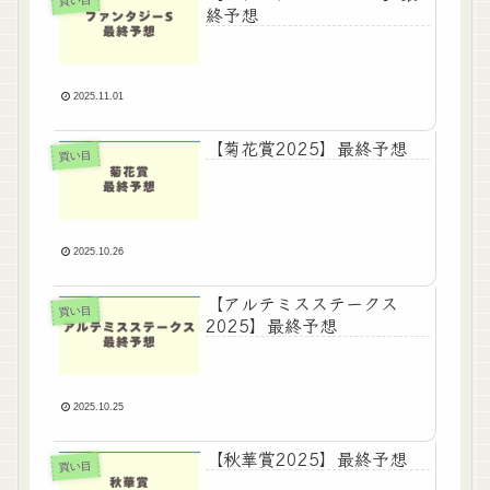
買い目
終予想
2025.11.01
【菊花賞2025】最終予想
買い目
2025.10.26
【アルテミスステークス
買い目
2025】最終予想
2025.10.25
【秋華賞2025】最終予想
買い目