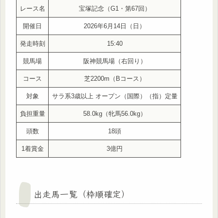
レース名
宝塚記念（G1・第67回）
開催日
2026年6月14日（日）
発走時刻
15:40
競馬場
阪神競馬場（右回り）
コース
芝2200m（Bコース）
対象
サラ系3歳以上 オープン（国際）（指）定量
負担重量
58.0kg（牝馬56.0kg）
頭数
18頭
1着賞金
3億円
出走馬一覧（枠順確定）