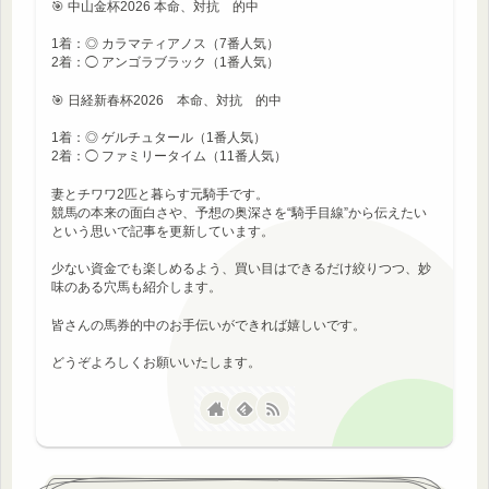
🎯 中山金杯2026 本命、対抗 的中
1着：◎ カラマティアノス（7番人気）
2着：◯ アンゴラブラック（1番人気）
🎯 日経新春杯2026 本命、対抗 的中
1着：◎ ゲルチュタール（1番人気）
2着：◯ ファミリータイム（11番人気）
妻とチワワ2匹と暮らす元騎手です。
競馬の本来の面白さや、予想の奥深さを“騎手目線”から伝えたい
という思いで記事を更新しています。
少ない資金でも楽しめるよう、買い目はできるだけ絞りつつ、妙
味のある穴馬も紹介します。
皆さんの馬券的中のお手伝いができれば嬉しいです。
どうぞよろしくお願いいたします。