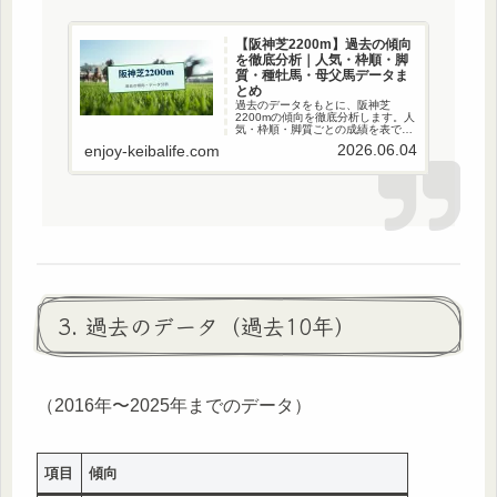
【阪神芝2200m】過去の傾向
を徹底分析｜人気・枠順・脚
質・種牡馬・母父馬データま
とめ
過去のデータをもとに、阪神芝
2200mの傾向を徹底分析します。人
気・枠順・脚質ごとの成績を表で整
理し、馬券予想に活かせる攻略ポイ
2026.06.04
enjoy-keibalife.com
ントをわかりやすく解説します。1.
基本情報項目内容コース阪神競馬場
芝2200m回り内回り・右回りスター
ト外回…
3. 過去のデータ（過去10年）
（2016年〜2025年までのデータ）
項目
傾向