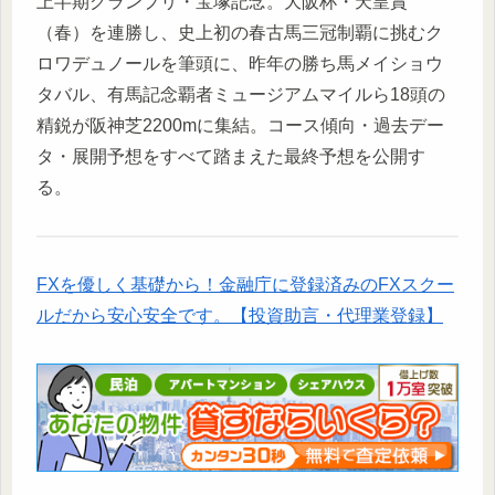
上半期グランプリ・宝塚記念。大阪杯・天皇賞
（春）を連勝し、史上初の春古馬三冠制覇に挑むク
ロワデュノールを筆頭に、昨年の勝ち馬メイショウ
タバル、有馬記念覇者ミュージアムマイルら18頭の
精鋭が阪神芝2200mに集結。コース傾向・過去デー
タ・展開予想をすべて踏まえた最終予想を公開す
る。
FXを優しく基礎から！金融庁に登録済みのFXスクー
ルだから安心安全です。【投資助言・代理業登録】