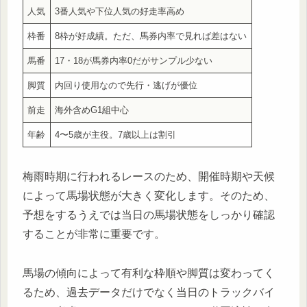
人気
3番人気や下位人気の好走率高め
枠番
8枠が好成績。ただ、馬券内率で見れば差はない
馬番
17・18が馬券内率0だがサンプル少ない
脚質
内回り使用なので先行・逃げが優位
前走
海外含めG1組中心
年齢
4〜5歳が主役。7歳以上は割引
梅雨時期に行われるレースのため、開催時期や天候
によって馬場状態が大きく変化します。そのため、
予想をするうえでは当日の馬場状態をしっかり確認
することが非常に重要です。
馬場の傾向によって有利な枠順や脚質は変わってく
るため、過去データだけでなく当日のトラックバイ