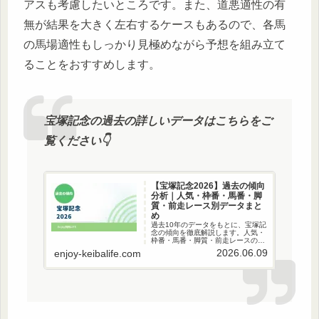
アスも考慮したいところです。また、道悪適性の有
無が結果を大きく左右するケースもあるので、各馬
の馬場適性もしっかり見極めながら予想を組み立て
ることをおすすめします。
宝塚記念の過去の詳しいデータはこちらをご
覧ください👇
【宝塚記念2026】過去の傾向
分析｜人気・枠番・馬番・脚
質・前走レース別データまと
め
過去10年のデータをもとに、宝塚記
念の傾向を徹底解説します。人気・
枠番・馬番・脚質・前走レースのカ
テゴリ別に集計した成績データを表
2026.06.09
enjoy-keibalife.com
にまとめ、攻略ポイントを分かりや
すくお伝えします。上半期の総決
算・宝塚記念2026の予想に、ぜひお
役立てくださ…