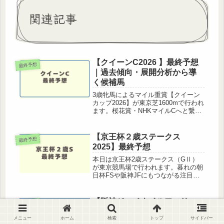
関連記事
【クイーンC2026 】最終予想
最終予想
｜過去傾向・展開分析から導
く候補馬
3歳牝馬によるマイル重賞【クイーン
カップ2026】が東京芝1600mで行われ
ます。桜花賞・NHKマイルCへと繋が
る重要な一戦だけに、ここでの内容は
今後を占う意味でも非常に注目度の高
いレースです。この記事では過去傾
【京王杯２歳ステークス
最終予想
向・コース特性・展開予想を踏...
2025】最終予想
本日は京王杯2歳ステークス（GⅡ）
が東京競馬場で行われます。暮れの朝
日杯FSや阪神JFにもつながる注目の
一戦。ここを勝つ馬は後の重賞戦線で
も活躍することが多く、毎年注目のレ
ースです。この記事では、最終追い切
【阪神ジュベナイルフィリー
最終予想
り・展開・馬場傾向を踏まえて、京
ズ2025】最終予想
王...
メニュー
ホーム
検索
トップ
サイドバー
阪神ジュベナイルフィリーズ（阪神