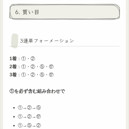
6. 買い目
3連単フォーメーション
1着
：①・②
2着
：①・②・⑤・⑰
3着
：①・②・⑤・⑰
①を必ず含む組み合わせで
①→②→⑤
①→②→⑰
①→⑤→②