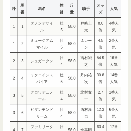
馬
性
斤
オッ
枠
馬名
騎手
人気
番
齢
量
ズ
ダノンデサイ
牡
戸崎圭
8.0
4番人
1
1
58.0
ル
5
太
倍
気
ミュージアム
牡
D.レー
4.5
2番人
1
2
58.0
マイル
5
ン
倍
気
牡
吉村誠
54.9
16番
2
3
シュガークン
58.0
4
之
倍
人気
ミクニインス
牡
丹内祐
39.8
14番
2
4
58.0
パイア
5
次
倍
人気
クロワデュノ
牡
北村友
2.7
1番人
3
5
58.0
ール
4
一
倍
気
ビザンチンド
牡
西村淳
12.3
6番人
3
6
58.0
リーム
4
也
倍
気
ファミリータ
牡
60.4
17番
4
7
58.0
幸英明