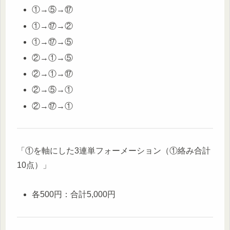
①→⑤→⑰
①→⑰→②
①→⑰→⑤
②→①→⑤
②→①→⑰
②→⑤→①
②→⑰→①
「①を軸にした3連単フォーメーション（①絡み合計
10点）」
各500円：合計5,000円