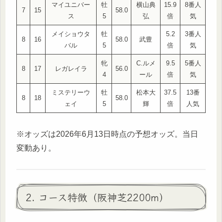
マイユニバー
牡
横山典
15.9
8番人
7
15
58.0
ス
5
弘
倍
気
メイショウタ
牡
5.2
3番人
8
16
58.0
武豊
バル
5
倍
気
牝
C.ルメ
9.5
5番人
8
17
レガレイラ
56.0
4
ール
倍
気
ミステリーウ
牡
松本大
37.5
13番
8
18
58.0
ェイ
5
輝
倍
人気
※オッズは2026年6月13日時点の予想オッズ。当日
変動あり。
2. コース特徴（阪神芝2200m）