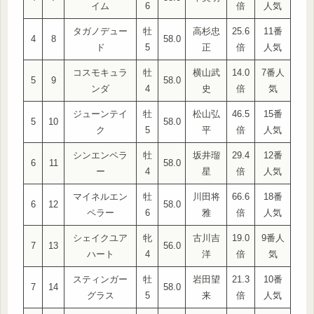
イム
6
倍
人気
タガノデュー
牡
高杉忠
25.6
11番
4
8
58.0
ド
5
正
倍
人気
コスモキュラ
牡
横山武
14.0
7番人
5
9
58.0
ンダ
4
史
倍
気
ジューンテイ
牡
松山弘
46.5
15番
5
10
58.0
ク
5
平
倍
人気
シンエンペラ
牡
坂井瑠
29.4
12番
6
11
58.0
ー
4
星
倍
人気
マイネルエン
牡
川田将
66.6
18番
6
12
58.0
ペラー
6
雅
倍
人気
シェイクユア
牝
古川吉
19.0
9番人
7
13
56.0
ハート
4
洋
倍
気
スティンガー
牡
岩田望
21.3
10番
7
14
58.0
グラス
5
来
倍
人気