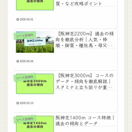
質・など攻略ポイント
2026.04.01
【阪神芝2200m】過去の傾
コース別傾向
向を徹底分析｜人気・枠
順・脚質・種牡馬・母父馬
データまとめ
2026.06.04
【阪神芝3000m】コースの
コース別傾向
データ・傾向を徹底解説｜
スタミナと立ち回りが重要
な長距離コース
2026.03.13
阪神芝1400m コース特徴｜
コース別傾向
過去の傾向とデータ