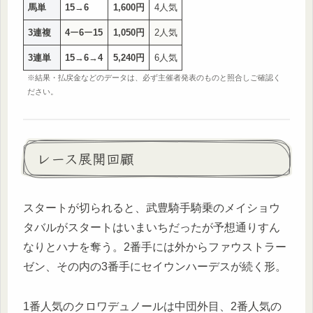
馬単
15
→
6
1,600円
4人気
3連複
4
ー
6
ー
15
1,050円
2人気
3連単
15
→
6
→
4
5,240円
6人気
※結果・払戻金などのデータは、必ず主催者発表のものと照合しご確認く
ださい。
レース展開回顧
スタートが切られると、武豊騎手騎乗のメイショウ
タバルがスタートはいまいちだったが予想通りすん
なりとハナを奪う。2番手には外からファウストラー
ゼン、その内の3番手にセイウンハーデスが続く形。
1番人気のクロワデュノールは中団外目、2番人気の