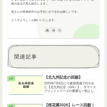
味のある穴馬も紹介します。
皆さんの馬券的中のお手伝いができれば嬉しいです。
どうぞよろしくお願いいたします。
関連記事
【北九州記念の回顧】
回顧
2025年7月6日に小倉競馬場で行われ
た【北九州記念（GIII）】。サマース
プリントシリーズの重要な一戦とし
て、短距離自慢のスピード馬たちが集
結しました。今年は開幕2週目という
こともあり、時計の出やすい馬場状
【桜花賞2026】レース回顧｜
態。例年以上に先行力と展開がポイ...
回顧