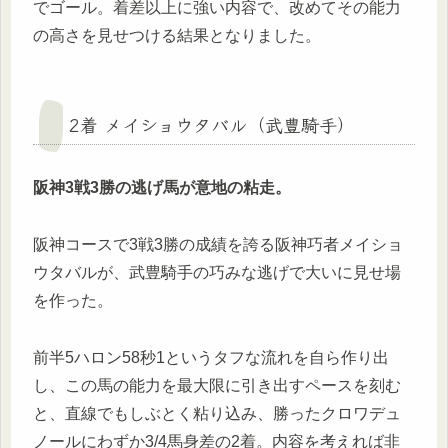
でゴール。着差以上に強い内容で、改めてその能力
の高さを見せつける結果となりました。
2着 メイショウタバル（武豊騎手）
阪神3戦3勝の逃げ馬が意地の粘走。
阪神コースで3戦3勝の成績を誇る阪神巧者メイショ
ウタバルが、武豊騎手の巧みな逃げで大いに見せ場
を作った。
前半5ハロン58秒1というタフな流れを自ら作り出
し、この馬の能力を最大限に引き出すペースを刻む
と、直線でもしぶとく粘り込み、勝ったクロワデュ
ノールにわずか3/4馬身差の2着。内容を考えれば非