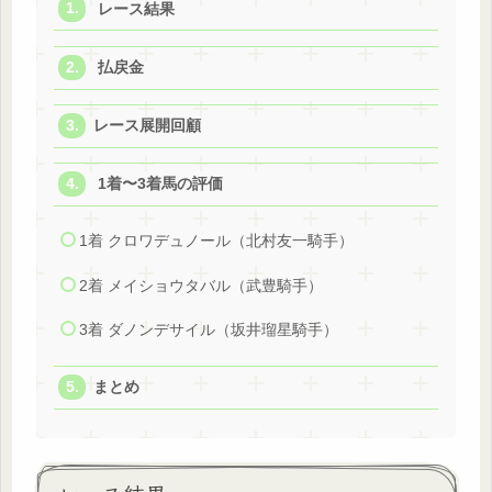
レース結果
払戻金
レース展開回顧
1着〜3着馬の評価
1着 クロワデュノール（北村友一騎手）
2着 メイショウタバル（武豊騎手）
3着 ダノンデサイル（坂井瑠星騎手）
まとめ