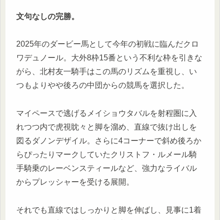
文句なしの完勝。
2025年のダービー馬として今年の初戦に臨んだクロ
ワデュノール。大外8枠15番という不利な枠を引きな
がら、北村友一騎手はこの馬のリズムを重視し、い
つもよりやや後ろの中団からの競馬を選択した。
マイペースで逃げるメイショウタバルを射程圏に入
れつつ内で虎視眈々と脚を溜め、直線で抜け出しを
図るダノンデザイル。さらに4コーナーで斜め後ろか
らぴったりマークしていたクリストフ・ルメール騎
手騎乗のレーベンスティールなど、強力なライバル
からプレッシャーを受ける展開。
それでも直線ではしっかりと脚を伸ばし、見事に1着