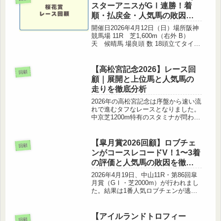
スターアニスがGⅠ連勝！着
順・払戻金・人気馬の敗因ま
とめ
開催日2026年4月12日（日）場所阪神
競馬場 11R 芝1,600m（右外 B）
天 候晴馬 場良頭 数 18頭立てタイム
1:31.5（ペース：M）1着本賞金14,000
万円 レース結果着順枠番馬番馬名タ
イムオッズ1着715スターアニス 牝...
【高松宮記念2026】レース回
回顧
顧｜展開と上位馬と人気馬の
走りを徹底分析
2026年の高松宮記念は序盤から速い流
れで進むタフなレースとなりました。
中京芝1200m特有のスタミナが問われ
る舞台で、展開・位置取り・騎手の判
断が結果を大きく左右する一戦となり
ました。この記事では 高松宮記念
【皐月賞2026回顧】ロブチェ
回顧
2026のレース回顧、展開分析...
ンがコースレコードV！1〜3着
の評価と人気馬の敗因を徹底
分析
2026年4月19日、中山11R・第86回皐
月賞（GⅠ・芝2000m）が行われまし
た。結果は1番人気ロブチェンが逃げ
切り勝ち、しかもコースレコードの
1:56.5という衝撃の決着に。本記事で
は皐月賞2026の回顧として、レース結
【アイルランドトロフィー
回顧