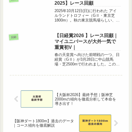
果・払戻金・1...
2025】レース回顧
2025年10月12日(日)に行われた アイ
ルランドトロフィー（GⅡ・東京芝
1800m）。秋の東京競馬場らしい、軽
い馬場で行われた一戦は、例年通りエ
リザベス女王杯を見据える実力馬たち
が集結し、見応えあるレースとなりま
【日経賞2026 】レース回顧｜
回顧
した。この記事では、レー...
マイユニバースが大外一気で
重賞初V｜
春の天皇賞へ向けた前哨戦の一つ、日
経賞（GⅡ）が3月28日に中山競馬
場・芝2500mで行われました。この記
事では、レース結果・払戻金・展開・
勝因・敗因などを振り返っていきま
す。レース結果 ｜1着 マイユニバー
ス 4番人気 2:30.7 ...
【大阪杯2026】最終予想｜阪神芝
2000mの傾向を徹底分析して本命を
導き出す！
【阪神ダート1800m】過去のデータ
｜コース傾向を徹底解説