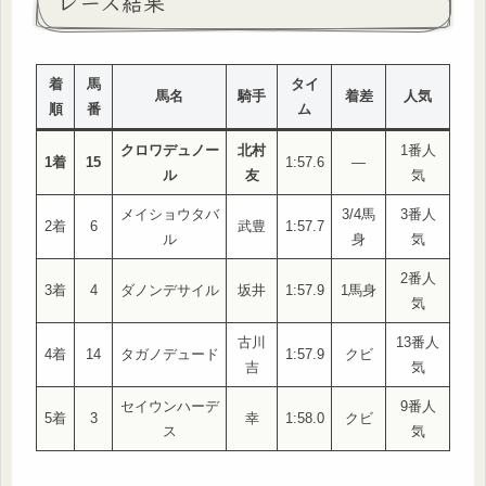
レース結果
着
馬
タイ
馬名
騎手
着差
人気
順
番
ム
クロワデュノー
北村
1番人
1着
15
1:57.6
—
ル
友
気
メイショウタバ
3/4馬
3番人
2着
6
武豊
1:57.7
ル
身
気
2番人
3着
4
ダノンデサイル
坂井
1:57.9
1馬身
気
古川
13番人
4着
14
タガノデュード
1:57.9
クビ
吉
気
セイウンハーデ
9番人
5着
3
幸
1:58.0
クビ
ス
気