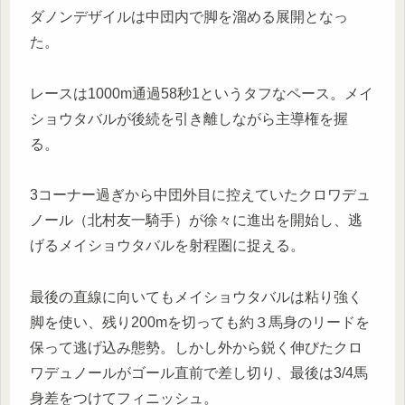
ダノンデザイルは中団内で脚を溜める展開となっ
た。
レースは1000m通過58秒1というタフなペース。メイ
ショウタバルが後続を引き離しながら主導権を握
る。
3コーナー過ぎから中団外目に控えていたクロワデュ
ノール（北村友一騎手）が徐々に進出を開始し、逃
げるメイショウタバルを射程圏に捉える。
最後の直線に向いてもメイショウタバルは粘り強く
脚を使い、残り200mを切っても約３馬身のリードを
保って逃げ込み態勢。しかし外から鋭く伸びたクロ
ワデュノールがゴール直前で差し切り、最後は3/4馬
身差をつけてフィニッシュ。