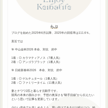
らぷ
ブログを始めた2025年6月以降、2025年の回収率は111.6％。
直近では
🎯 中山金杯2026 本命、対抗 的中
1着：◎ カラマティアノス（7番人気）
2着：◯ アンゴラブラック（1番人気）
🎯 日経新春杯2026 本命、対抗 的中
1着：◎ ゲルチュタール（1番人気）
2着：◯ ファミリータイム（11番人気）
妻とチワワ2匹と暮らす元騎手です。
競馬の本来の面白さや、予想の奥深さを“騎手目線”から伝えたい
という思いで記事を更新しています。
少ない資金でも楽しめるよう、買い目はできるだけ絞りつつ、妙