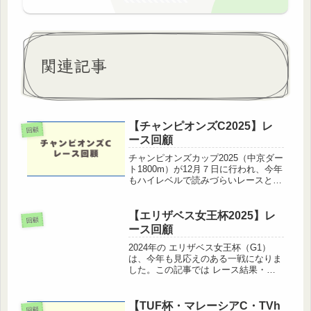
関連記事
【チャンピオンズC2025】レ
回顧
ース回顧
チャンピオンズカップ2025（中京ダー
ト1800m）が12月７日に行われ、今年
もハイレベルで読みづらいレースとな
りました。人気馬にも不安要素が多か
った今年の一戦を、展開・各馬の走
り・勝因敗因を中心に振り返ります。
【エリザベス女王杯2025】レ
回顧
◆ レース結果着順枠番馬番馬...
ース回顧
2024年の エリザベス女王杯（G1）
は、今年も見応えのある一戦になりま
した。この記事では レース結果・展
開分析・好走理由・敗因分析・今後の
狙い馬 を詳しくまとめ、来年以降の
エリザベス女王杯の予想につながるポ
【TUF杯・マレーシアC・TVh
回顧