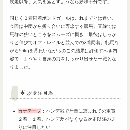
次走以降、人気を落とすようなら妙味十分です。
同じく２着同着ボンドガールはこれまでとは違い、
今回は中団から折り合いに専念する競馬。直線では
馬群の狭いところをスムーズに捌き、最後はしっか
りと伸びてオフトレイルと並んでの2着同着。牝馬な
がら56kgを背負いながらのこの結果は評価すべき内
容で、ようやく自身の力をしっかり出せた一戦とな
りました。
🌟 次走注目馬
カナテープ
：ハンデ戦で斤量に恵まれての重賞
２着、１着。ハンデ差がなくなる次走以降の走
りに注目したい