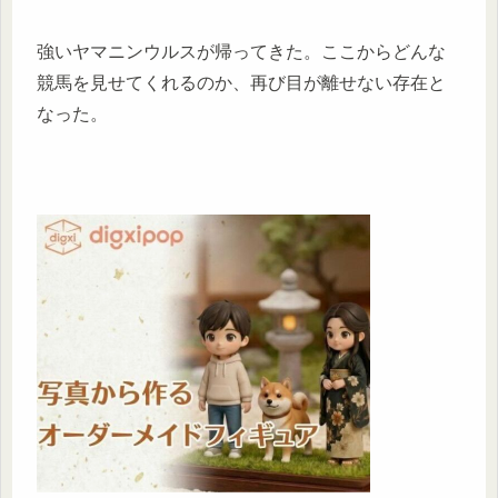
強いヤマニンウルスが帰ってきた。ここからどんな
競馬を見せてくれるのか、再び目が離せない存在と
なった。