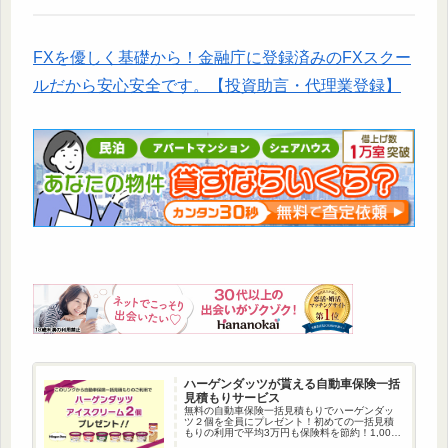
FXを優しく基礎から！金融庁に登録済みのFXスクー
ルだから安心安全です。【投資助言・代理業登録】
ハーゲンダッツが貰える自動車保険一括
見積もりサービス
無料の自動車保険一括見積もりでハーゲンダッ
ツ２個を全員にプレゼント！初めての一括見積
もりの利用で平均3万円も保険料を節約！1,000
万人以上が利用している自動車保険一括見積も