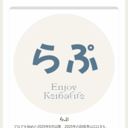
らぷ
ブログを始めた2025年6月以降、2025年の回収率は111.6％。