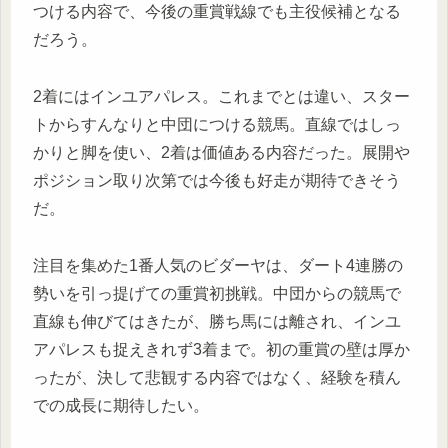
つける内容で、今後の重賞戦線でも主役候補となる
だろう。
2着にはインユアパレス。これまでとは違い、スター
トからすんなりと中団につける競馬。直線ではしっ
かりと脚を使い、2着は価値ある内容だった。展開や
ポジション取り次第では今後も好走が期待できそう
だ。
注目を集めた1番人気のビダーヤは、ダート4連勝の
勢いを引っ提げての重賞初挑戦。中団からの競馬で
直線も伸びてはきたが、勝ち馬には離され、インユ
アパレスも捉えきれず3着まで。初の重賞の壁は厚か
ったが、決して悲観する内容ではなく、経験を積ん
での成長に期待したい。