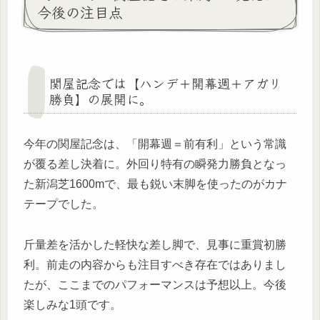
今後の注目点
関屋記念では【ハンデ＋開幕週＋アガリ
勝負】の展開に。
今年の関屋記念は、「開幕週＝前有利」という常識
が覆る差し決着に。外回り特有の瞬発力勝負となっ
た新潟芝1600mで、最も鋭い末脚を使ったのがカナ
テープでした。
斤量差を活かした軽快な差し脚で、見事に重賞初勝
利。前走の内容からも注目すべき存在ではありまし
たが、ここまでのパフォーマンスは予想以上。今後
楽しみな1頭です。