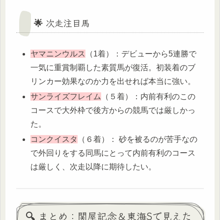
🌟 次走注目馬
ヤマニンウルス
（1着）：デビューから5連勝で
一気に重賞制覇した素質馬が復活。初装着のブ
リンカー効果なのか力を出せれば本当に強い。
サンライズフレイム
（５着）：内前有利のこの
コースで大外枠で後方からの競馬では厳しかっ
た。
コンクイスタ
（６着）： 砂を被るのが苦手なの
で外回りをする同馬にとって内前有利のコース
は厳しく、次走以降に期待したい。
🔍 まとめ：関屋記念＆東海Sで見えた