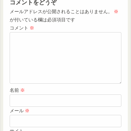
コメントをどうぞ
メールアドレスが公開されることはありません。
※
が付いている欄は必須項目です
コメント
※
名前
※
メール
※