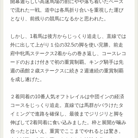
開幕週らしい高速馬場の割にやや落ち着いたペース
で流れた一戦。道中は各馬折り合いを重視した運び
となり、前残りの競馬になるかと思われた。
しかし、1着馬は後方からじっくり追走し、直線では
外に出して上がり１位の32.5の脚を使い完勝。前走
府中牝馬ステークス2着からの巻き返し、コースレコ
ードのおまけ付きで初の重賞制覇。キング騎手は先
週の函館２歳ステークスに続き２週連続の重賞制覇
を成し遂げた。
２着同着の10番人気オフトレイルは中団インの経済
コースをじっくり追走。直線では馬群がバラけたタ
イミングで進路を確保し、最後までジリジリと脚を
伸ばして2着同着に食い込みました。枠と展開が噛み
合ったとはいえ、重賞でここまでやれるとは驚き。