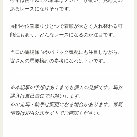
今年は例年以上の豪華なメンバーが揃い、見応えの
あるレースになりそうです。
展開や位置取りひとつで着順が大きく入れ替わる可
能性もあり、どんなレースになるのか注目です。
当日の馬場傾向やパドック気配にも注目しながら、
皆さんの馬券検討の参考になれば幸いです。
※本記事の予想はあくまでも個人の見解です。馬券
購入は自己責任でお願いします。
※出走馬・騎手は変更になる場合があります。最新
情報はJRA公式サイトでご確認ください。