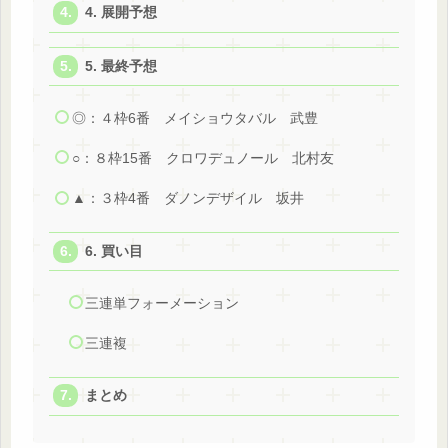
4. 展開予想
5. 最終予想
◎：４枠6番 メイショウタバル 武豊
○：８枠15番 クロワデュノール 北村友
▲：３枠4番 ダノンデザイル 坂井
6. 買い目
三連単フォーメーション
三連複
まとめ