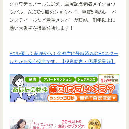
クロワデュノールに加え、宝塚記念覇者メイショウ
タバル、AJCC快勝のショウヘイ、重賞5勝のレーベ
ンスティールなど豪華メンバーが集結。例年以上に
熱い大阪杯を徹底分析します！
FXを優しく基礎から！金融庁に登録済みのFXスクー
ルだから安心安全です。【投資助言・代理業登録】