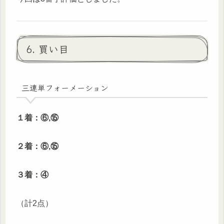
6. 買い目
三連単フォーメーション
１着：⑥,⑮
２着：⑥,⑮
３着：④
（計2点）