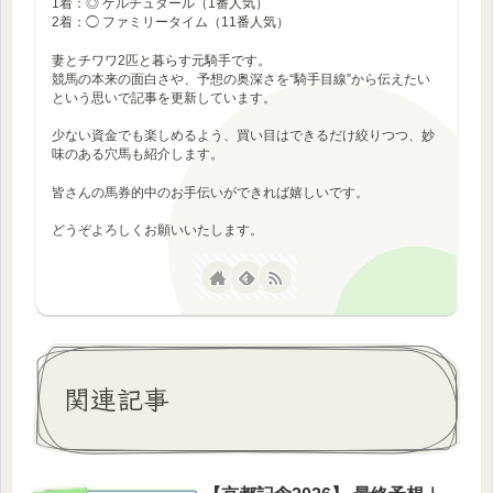
1着：◎ ゲルチュタール（1番人気）
2着：◯ ファミリータイム（11番人気）
妻とチワワ2匹と暮らす元騎手です。
競馬の本来の面白さや、予想の奥深さを“騎手目線”から伝えたい
という思いで記事を更新しています。
少ない資金でも楽しめるよう、買い目はできるだけ絞りつつ、妙
味のある穴馬も紹介します。
皆さんの馬券的中のお手伝いができれば嬉しいです。
どうぞよろしくお願いいたします。
関連記事