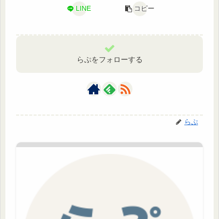
LINE
コピー
らぷをフォローする
らぷ