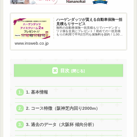
ハーゲンダッツが貰える自動車保険一括
見積もりサービス
無料の自動車保険一括見積もりでハーゲンダッ
ツ２個を全員にプレゼント！初めての一括見積
もりの利用で平均3万円も保険料を節約！1,000
万人以上が利用している自動車保険一括見積も
りです。
www.insweb.co.jp
目次
1. 基本情報
2. コース特徴（阪神芝内回り2000m）
3. 過去のデータ（大阪杯 傾向分析）