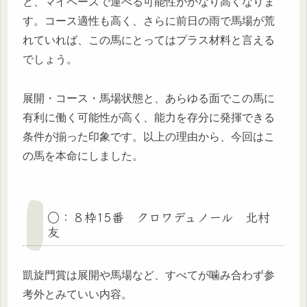
と、マイペースで運べる可能性がかなり高くなりま
す。コース適性も高く、さらに前日の雨で馬場が荒
れていれば、この馬にとってはプラス材料と言える
でしょう。
展開・コース・馬場状態と、あらゆる面でこの馬に
有利に働く可能性が高く、能力を存分に発揮できる
条件が揃った印象です。以上の理由から、今回はこ
の馬を本命にしました。
○：８枠15番 クロワデュノール 北村
友
凱旋門賞は展開や馬場など、すべてが噛み合わず参
考外とみていい内容。