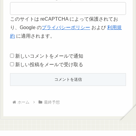
このサイトは reCAPTCHA によって保護されてお
り、Google の
プライバシーポリシー
および
利用規
約
に適用されます。
新しいコメントをメールで通知
新しい投稿をメールで受け取る
ホーム
最終予想