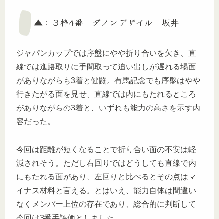
▲：３枠4番 ダノンデザイル 坂井
ジャパンカップでは序盤にやや折り合いを欠き、直
線では進路取りに手間取って追い出しが遅れる場面
がありながらも3着と健闘。有馬記念でも序盤はやや
行きたがる面を見せ、直線では内にもたれるところ
がありながらの3着と、いずれも能力の高さを示す内
容だった。
今回は距離が短くなることで折り合い面の不安は軽
減されそう。ただし右回りではどうしても直線で内
にもたれる面があり、左回りと比べるとその点はマ
イナス材料と言える。とはいえ、能力自体は間違い
なくメンバー上位の存在であり、総合的に判断して
今回は3番手評価としました。