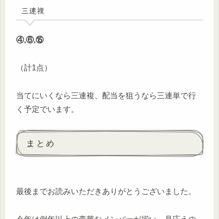
三連複
④,⑥,⑮
（計1点）
当てにいくなら三連複、配当を狙うなら三連単で行
く予定でいます。
まとめ
最後までお読みいただきありがとうございました。