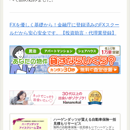
FXを優しく基礎から！金融庁に登録済みのFXスクー
ルだから安心安全です。【投資助言・代理業登録】
ハーゲンダッツが貰える自動車保険一括
見積もりサービス
無料の自動車保険一括見積もりでハーゲンダッ