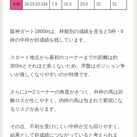
８枠
24-23-23-234
7.9
15.5
23.0
32
51
阪神ダート1800mは、枠順別の成績を見ると5枠・6
枠の中枠が好成績を残しています。
スタート地点から最初のコーナーまでの距離は約
303mとそれほど長くないため、序盤はポジション争
いが激しくなりやすいのが特徴です。
さらに1〜2コーナーの角度がきつく、外枠の馬は距
離ロスが生じやすく、内枠の馬は包まれて窮屈にな
るリスクがあります。
その点、不利を受けにくい中枠が立ち回りやすく、
結果として好成績につながっていると考えられま