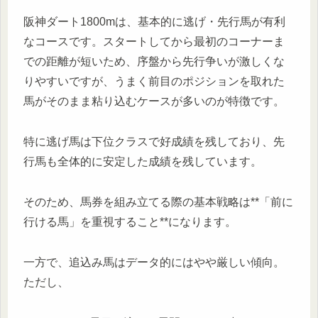
阪神ダート1800mは、基本的に逃げ・先行馬が有利
なコースです。スタートしてから最初のコーナーま
での距離が短いため、序盤から先行争いが激しくな
りやすいですが、うまく前目のポジションを取れた
馬がそのまま粘り込むケースが多いのが特徴です。
特に逃げ馬は下位クラスで好成績を残しており、先
行馬も全体的に安定した成績を残しています。
そのため、馬券を組み立てる際の基本戦略は**「前に
行ける馬」を重視すること**になります。
一方で、追込み馬はデータ的にはやや厳しい傾向。
ただし、