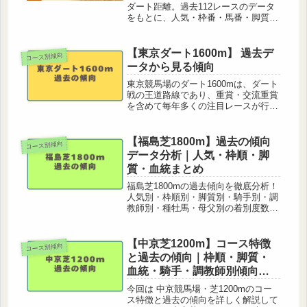
ダート距離。過去112レースのデータ
をもとに、人気・枠番・馬番・脚質・
上がり順位・種牡馬・母父馬の傾向を
徹底解説します。ぜひ予想の参考にし
てください。1. 基本情報項目内容競馬
【東京ダート1600m】 過去デ
コース別傾向
場東京競馬場（左回り）コー...
ータから見る傾向
東京競馬場のダート1600mは、ダート
戦の王道路線であり、重賞・交流重賞
を含めて毎年多くの注目レースが行わ
れます。この記事では 過去傾向デー
タから読み解く東京ダート1600mの特
徴と、勝ち馬に絡む馬の条件・穴馬の
【福島芝1800m】過去の傾向
コース別傾向
狙い方を丁寧に解説します。東...
データ分析｜人気・枠順・脚
質・血統まとめ
福島芝1800mの過去傾向を徹底分析！
人気別・枠順別・脚質別・騎手別・調
教師別・種牡馬・母父別の着別度数・
勝率・連対率・複勝率・単回率・複回
率を完全網羅。攻略ポイントも解説し
ます。基本情報項目内容競馬場福島競
【中京芝1200m】コース特徴
コース別傾向
馬場コース芝・右回り距離1800...
と過去の傾向｜枠順・脚質・
血統・騎手・調教師別傾向分
析
今回は 中京競馬場・芝1200mのコー
ス特徴と過去の傾向を詳しく解説して