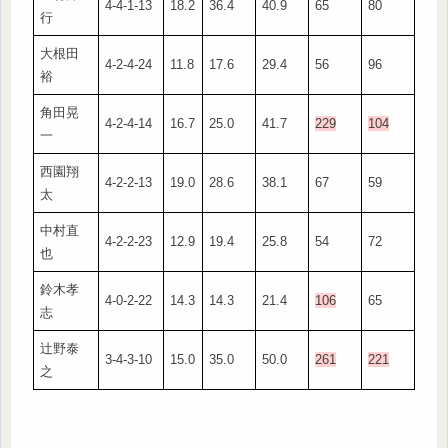
4-4-1-13
18.2
36.4
40.9
65
80
行
大根田
4-2-4-24
11.8
17.6
29.4
56
96
裕
角田晃
4-2-4-14
16.7
25.0
41.7
229
104
一
西園翔
4-2-2-13
19.0
28.6
38.1
67
59
太
中村直
4-2-2-23
12.9
19.4
25.8
54
72
也
鈴木孝
4-0-2-22
14.3
14.3
21.4
106
65
志
辻野泰
3-4-3-10
15.0
35.0
50.0
261
221
之