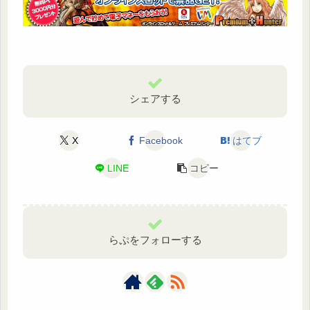
シェアする
X
Facebook
はてブ
LINE
コピー
らぷをフォローする