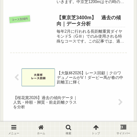
いきます。中京芝1200mはその時の馬
場状況によって、結果に大きく影響す
る舞台です。この記事ではコース形態
枠順傾向脚質傾向人気別傾向など、予
【東京芝3400m】 過去の傾
コース別傾向
想に役立つポイントを分かりや...
向｜データ分析
毎年2月に行われる長距離重賞ダイヤ
モンドS（GⅢ）でのみ使用される特
殊なコースです。この記事では、過去
10年のデータの傾向を整理し、馬券検
討に役立つポイントをまとめていきま
す東京芝3400m コース特徴東京芝
3400mは、ダイヤモンドステー...
【大阪杯2026】レース回顧｜クロワ
デュノールがV！ダービー馬が春の中
距離王に輝く
【桜花賞2026】過去の傾向データ｜
人気・枠順・脚質・前走距離クラス
を分析
メニュー
ホーム
検索
トップ
サイドバー