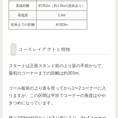
直線距離
約352m（約1.8mの急坂あり）
高低差
1.6m
初角までの距離
約303m
コースレイアウトと特性
スタートは正面スタンド前の上り坂の手前からで、
最初のコーナーまでの距離は約303m。
ゴール板前の上り坂を登ってから1〜2コーナーに入
りますが、この区間は平坦でコーナーの角度はやや
きつめになっています。
残り1000m付近からは下り坂に入り、3〜4コーナー