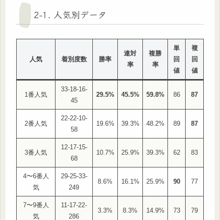
2-1. 人気別データ
単
複
連対
複勝
人気
着別度数
勝率
回
回
率
率
値
値
33-18-16-
1番人気
29.5%
45.5%
59.8%
86
87
45
22-22-10-
2番人気
19.6%
39.3%
48.2%
89
87
58
12-17-15-
3番人気
10.7%
25.9%
39.3%
62
83
68
4〜6番人
29-25-33-
8.6%
16.1%
25.9%
90
77
気
249
7〜9番人
11-17-22-
3.3%
8.3%
14.9%
73
79
気
286