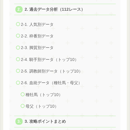
2. 過去データ分析（112レース）
2-1. 人気別データ
2-2. 枠番別データ
2-3. 脚質別データ
2-4. 騎手別データ（トップ10）
2-5. 調教師別データ（トップ10）
2-6. 血統データ（種牡馬・母父）
種牡馬（トップ10）
母父（トップ10）
3. 攻略ポイントまとめ