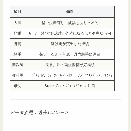
項目
傾向
人気
堅い決着有り、波乱もあり平均的
枠番
6・7・8枠が好成績。外枠になるほど有利な傾向
脚質
逃げ馬が突出した成績
騎手
菊沢・石川・菅原・丹内騎手に注目
調教師
長谷川浩・菊沢隆徳が好成績
種牡馬
ﾛｰﾄﾞｶﾅﾛｱ、ﾌｫｰｳｨｰﾙﾄﾞﾗｲﾌﾞ、ｱｼﾞｱｴｸｽﾌﾟﾚｽ、ﾏｸﾌｨ
母父
Storm Cat・ﾀﾞｲﾜﾒｼﾞｬｰに注目
データ参照：過去112レース