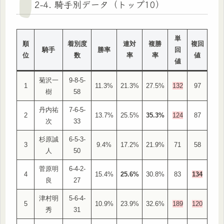
2-4. 騎手別データ（トップ10）
単
順
着別度
連対
複勝
複回
騎手
勝率
回
位
数
率
率
値
値
菊沢一
9-8-5-
1
11.3%
21.3%
27.5%
132
97
樹
58
丹内祐
7-6-5-
2
13.7%
25.5%
35.3%
124
87
次
33
杉原誠
6-5-3-
3
9.4%
17.2%
21.9%
71
58
人
50
菅原明
6-4-2-
4
15.4%
25.6%
30.8%
83
134
良
27
津村明
5-6-4-
5
10.9%
23.9%
32.6%
189
120
秀
31