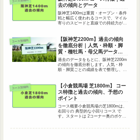
コース別傾向
券攻略のカギとなります。本記事で...
去の傾向とデータ
阪神芝1400mは重賞・オープン・条件
戦と幅広く使われるコースで、マイル
寄りのスピードと直線での持続力が問
われるのが特徴です。この記事では、
阪神芝1400mの過去データから見える
傾向を、枠順・脚質・血統・騎手・調
【阪神芝2200m】過去の傾向
コース別傾向
教師別に分けて詳しく解説して...
を徹底分析｜人気・枠順・脚
質・種牡馬・母父馬データま
とめ
過去のデータをもとに、阪神芝2200m
の傾向を徹底分析します。人気・枠
順・脚質ごとの成績を表で整理し、馬
券予想に活かせる攻略ポイントをわか
りやすく解説します。1. 基本情報項目
内容コース阪神競馬場 芝2200m回り
【小倉競馬場 芝1800m】 コー
コース別傾向
内回り・右回りスタート外回...
ス特徴と過去の傾向、予想の
ポイント
コース概要小倉競馬場の芝1800mは、
右回りの 典型的な小回りコース で
す。スタートは 2コーナー奥のポケッ
ト地点 からで、1コーナーまでの距離
が約270mと短く、序盤から隊列が決
まりやすい設計になっています。直線
距離 ：293m（短め...