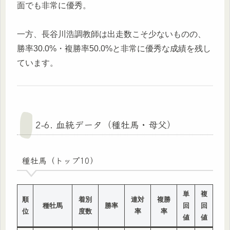
面でも非常に優秀。
一方、長谷川浩調教師は出走数こそ少ないものの、
勝率30.0%・複勝率50.0%と非常に優秀な成績を残し
ています。
2-6. 血統データ（種牡馬・母父）
種牡馬（トップ10）
単
複
順
着別
連対
複勝
種牡馬
勝率
回
回
位
度数
率
率
値
値