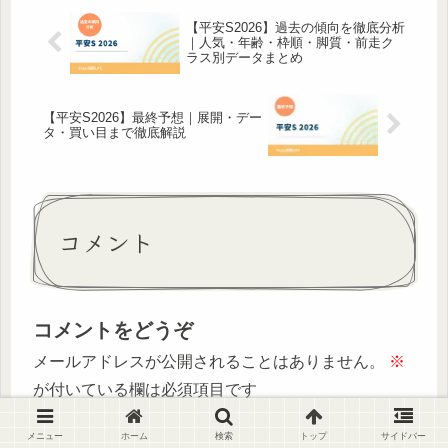
【平安S2026】過去の傾向を徹底分析
｜人気・年齢・枠順・脚質・前走ク
ラス別データまとめ
【平安S2026】最終予想｜展開・デー
タ・買い目まで徹底解説
コメント
コメントをどうぞ
メールアドレスが公開されることはありません。
※
が付いている欄は必須項目です
コメント
※
メニュー
ホーム
検索
トップ
サイドバー