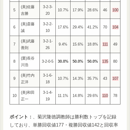
(美)佐藤
3-2-3-
5
10.7%
17.9%
28.6%
46
100
吉勝
20
(美)斎藤
3-2-2-
6
17.6%
29.4%
41.2%
70
104
誠
10
(美)武藤
3-2-1-
7
9.4%
15.6%
18.8%
111
49
善則
26
(栗)長谷
8
3-2-0-5
30.0%
50.0%
50.0%
135
80
川浩
(美)竹内
3-1-6-
9
10.7%
14.3%
35.7%
43
107
正洋
18
(美)和田
3-1-4-
10
11.1%
14.8%
29.6%
110
78
正一
19
ポイント：
、菊沢隆徳調教師は勝利数トップを記録
しており、単勝回収値177・複勝回収値142と回収率