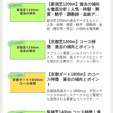
【新潟芝1200m】過去の傾向
新潟競馬場
を徹底分析｜人気・枠順・脚
質・騎手・調教師・血統デー
タまとめ【2026年版】
新潟芝1200mの過去データをもとに、
人気・枠順・脚質・騎手・調教師・血
統（種牡馬・母父）の傾向を徹底解説
します。約90レース分のデータを集計
し、新潟の短距離戦を攻略するための
傾向と注目ポイントをわかりやすくま
【京都芝1200m】コース特
コース別傾向
とめました。予想の参考にぜひ活...
徴 過去の傾向とポイント
スプリント重賞（シルクロードステー
クス、京阪杯、葵ステークスなど）で
も使われる舞台で、ポジション取り・
脚質が勝敗を大きく左右するのが大き
な特徴です。この記事では、コースの
構造から過去データ傾向まで詳しく解
【京都ダート1800m】のコー
コース別傾向
説します。 コース特徴向正面の直線
ス特徴 過去の傾向とポイン
半...
ト
京都競馬場ダート1800mは、平安ステ
ークスやみやこステークスなど重賞で
も使用される重要なコースです。一見
すると先行有利に見えますが、展開や
馬場状態によっては差しが届くことも
あり、特徴を正しく把握することが馬
阪神芝1400m コース特徴｜過