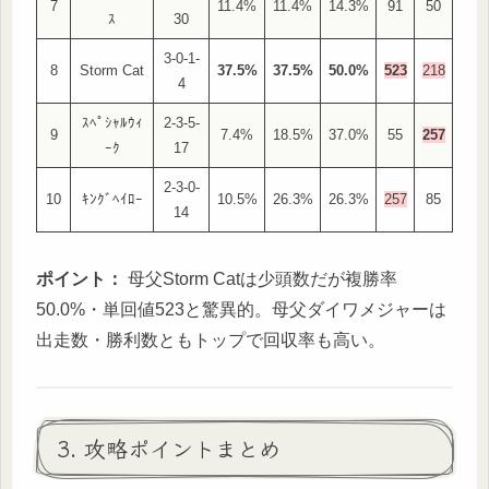
7
11.4%
11.4%
14.3%
91
50
ｽ
30
3-0-1-
8
Storm Cat
37.5%
37.5%
50.0%
523
218
4
ｽﾍﾟｼｬﾙｳｨ
2-3-5-
9
7.4%
18.5%
37.0%
55
257
ｰｸ
17
2-3-0-
10
ｷﾝｸﾞﾍｲﾛｰ
10.5%
26.3%
26.3%
257
85
14
ポイント：
母父Storm Catは少頭数だが複勝率
50.0%・単回値523と驚異的。母父ダイワメジャーは
出走数・勝利数ともトップで回収率も高い。
3. 攻略ポイントまとめ