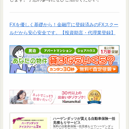
FXを優しく基礎から！金融庁に登録済みのFXスクー
ルだから安心安全です。【投資助言・代理業登録】
ハーゲンダッツが貰える自動車保険一括
見積もりサービス
無料の自動車保険一括見積もりでハーゲンダッ