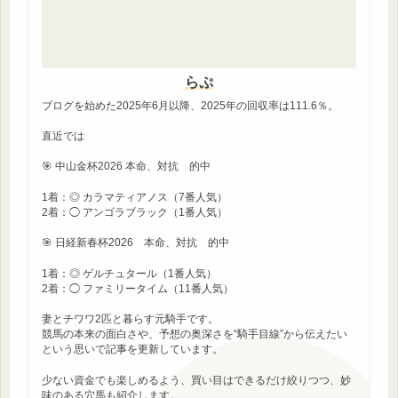
らぷ
ブログを始めた2025年6月以降、2025年の回収率は111.6％。
直近では
🎯 中山金杯2026 本命、対抗 的中
1着：◎ カラマティアノス（7番人気）
2着：◯ アンゴラブラック（1番人気）
🎯 日経新春杯2026 本命、対抗 的中
1着：◎ ゲルチュタール（1番人気）
2着：◯ ファミリータイム（11番人気）
妻とチワワ2匹と暮らす元騎手です。
競馬の本来の面白さや、予想の奥深さを“騎手目線”から伝えたい
という思いで記事を更新しています。
少ない資金でも楽しめるよう、買い目はできるだけ絞りつつ、妙
味のある穴馬も紹介します。