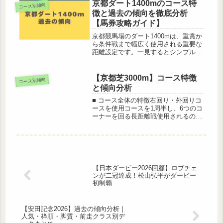
向を徹底解説します。1. コース特徴
京都ダート1400mのコース特
コース別傾向
（京都芝3200m）コース基本構造...
徴と過去の傾向を徹底分析
【馬券攻略ガイド】
京都競馬場のダート1400mは、重賞か
ら条件戦まで幅広く使用される重要な
距離設定です。一見するとシンプルな
コースに見えますが、枠順・脚質・展
開・馬場状態によって結果が大きく左
右されやすく、的確な傾向把握が馬券
【京都芝3000m】コース特徴
コース別傾向
的中への近道となります。本記事で...
と傾向分析
■ コース全体の特徴右回り・外回りコ
ースを使用コースを1周半し、6つのコ
ーナーを回る長距離戦使用されるのは
菊花賞・万葉Sのみという、年間でも
珍しい舞台■ スタート～序盤スタート
地点は向正面の途中（上り坂）最初の
コーナーまでの距離は約200m...
【日本ダービー2026回顧】ロブチェ
ンが二冠達成！松山弘平がダービー
初制覇
【安田記念2026】過去の傾向分析｜
人気・枠順・脚質・前走クラス別デ