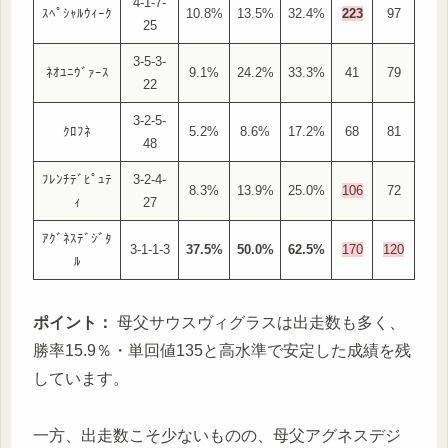
4-1-7-
ｽﾍﾟｼｬﾙｳｨｰｸ
10.8%
13.5%
32.4%
223
97
25
3-5-3-
ﾈｵﾕﾆｳﾞｧｰｽ
9.1%
24.2%
33.3%
41
79
22
3-2-5-
ｸﾛﾌﾈ
5.2%
8.6%
17.2%
68
81
48
ﾌﾚﾝﾁﾃﾞﾋﾟｭﾃ
3-2-4-
8.3%
13.9%
25.0%
106
72
ｨ
27
ｱｸﾞﾈｽﾃﾞｼﾞﾀ
3-1-1-3
37.5%
50.0%
62.5%
170
120
ﾙ
ポイント：
母父サウスヴィグラスは出走数も多く、
勝率15.9％・単回値135と高水準で安定した成績を残
しています。
一方、出走数こそ少ないものの、母父アグネスデジ