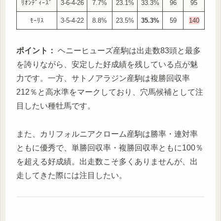
ﾘｵﾝﾃﾞｨｰｽﾞ
3-6-4-26
7.7%
23.1%
33.3%
96
95
ﾓｰﾘｽ
3-5-4-22
8.8%
23.5%
35.3%
59
140
ポイント：
ヘニーヒューズ産駒は出走数83頭と最多
を誇りながら、安定した好成績を残している点が魅
力です。一方、サトノアラジン産駒は複勝回収率
212％と高水準をマークしており、穴馬候補として注
目したい種牡馬です。
また、カリフォルニアクローム産駒は勝率・連対率
ともに優秀で、単勝回収率・複勝回収率ともに100％
を超える好成績。出走数こそ多くありませんが、出
走してきた際には注目したい。