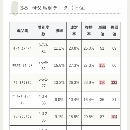
3-5. 母父馬別データ（上位）
着別度
連対
複勝
単回
複回
母父馬
勝率
数
率
率
値
値
8-7-3-
ｷﾝｸﾞｶﾒﾊﾒﾊ
11.1%
20.8%
25.0%
51
69
54
7-5-0-
ｻｳｽｳﾞｨｸﾞﾗｽ
15.9%
27.3%
27.3%
135
60
32
5-5-1-
ｱｸﾞﾈｽﾀｷｵﾝ
13.2%
26.3%
28.9%
130
123
27
ﾃﾞｨｰﾌﾟｲﾝﾊﾟ
4-3-4-
6.0%
10.4%
16.4%
36
31
ｸﾄ
56
4-3-2-
ﾏﾝﾊｯﾀﾝｶﾌｪ
9.1%
15.9%
20.5%
87
104
35