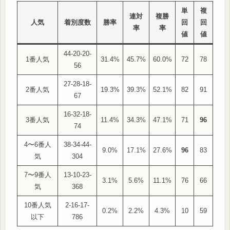
単
複
連対
複勝
人気
着別度数
勝率
回
回
率
率
値
値
44-20-20-
1番人気
31.4%
45.7%
60.0%
72
78
56
27-28-18-
2番人気
19.3%
39.3%
52.1%
82
91
67
16-32-18-
3番人気
11.4%
34.3%
47.1%
71
96
74
4〜6番人
38-34-44-
9.0%
17.1%
27.6%
96
83
気
304
7〜9番人
13-10-23-
3.1%
5.6%
11.1%
76
66
気
368
10番人気
2-16-17-
0.2%
2.2%
4.3%
10
59
以下
786