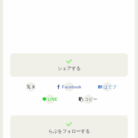
シェアする
X
Facebook
はてブ
LINE
コピー
らぷをフォローする