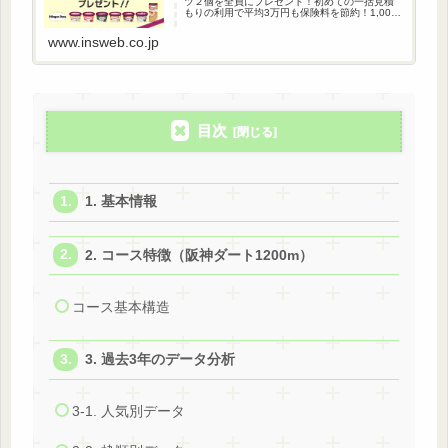
ツ２個を全員にプレゼント！初めての一括見積
もりの利用で平均3万円も保険料を節約！1,000
万人以上が利用している自動車保険一括見積も
りです。
www.insweb.co.jp
目次
1. 基本情報
2. コース特徴（阪神ダート1200m）
コース基本構造
3. 過去3年のデータ分析
3-1. 人気別データ