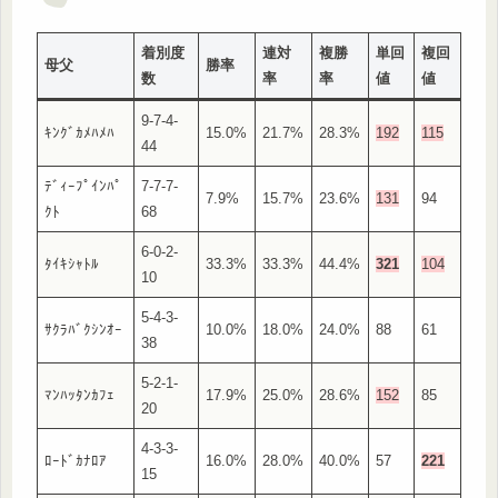
着別度
連対
複勝
単回
複回
母父
勝率
数
率
率
値
値
9-7-4-
ｷﾝｸﾞｶﾒﾊﾒﾊ
15.0%
21.7%
28.3%
192
115
44
ﾃﾞｨｰﾌﾟｲﾝﾊﾟ
7-7-7-
7.9%
15.7%
23.6%
131
94
ｸﾄ
68
6-0-2-
ﾀｲｷｼｬﾄﾙ
33.3%
33.3%
44.4%
321
104
10
5-4-3-
ｻｸﾗﾊﾞｸｼﾝｵｰ
10.0%
18.0%
24.0%
88
61
38
5-2-1-
ﾏﾝﾊｯﾀﾝｶﾌｪ
17.9%
25.0%
28.6%
152
85
20
4-3-3-
ﾛｰﾄﾞｶﾅﾛｱ
16.0%
28.0%
40.0%
57
221
15