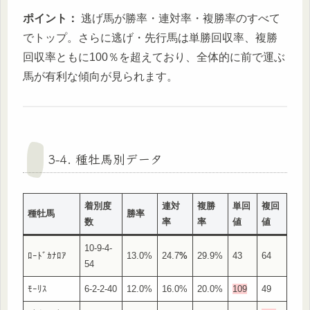
ポイント：
逃げ馬が勝率・連対率・複勝率のすべて
でトップ。さらに逃げ・先行馬は単勝回収率、複勝
回収率ともに100％を超えており、全体的に前で運ぶ
馬が有利な傾向が見られます。
3-4. 種牡馬別データ
着別度
連対
複勝
単回
複回
種牡馬
勝率
数
率
率
値
値
10-9-4-
ﾛｰﾄﾞｶﾅﾛｱ
13.0%
24.7
%
29.9%
43
64
54
ﾓｰﾘｽ
6-2-2-40
12.0%
16.0%
20.0%
109
49