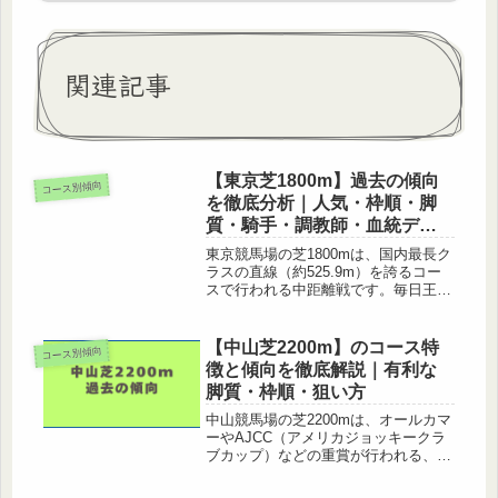
関連記事
【東京芝1800m】過去の傾向
コース別傾向
を徹底分析｜人気・枠順・脚
質・騎手・調教師・血統デー
タ
東京競馬場の芝1800mは、国内最長ク
ラスの直線（約525.9m）を誇るコー
スで行われる中距離戦です。毎日王冠
（GⅡ）・府中牝馬ステークス
（GⅡ）など重要な重賞も施行される
このコースの傾向を、人気・枠順・脚
【中山芝2200m】のコース特
コース別傾向
質・騎手・調教師・血統（種牡馬・
徴と傾向を徹底解説｜有利な
母...
脚質・枠順・狙い方
中山競馬場の芝2200mは、オールカマ
ーやAJCC（アメリカジョッキークラ
ブカップ）などの重賞が行われる、非
常にタフなコースです。スタミナだけ
でなく、コース形態を理解した立ち回