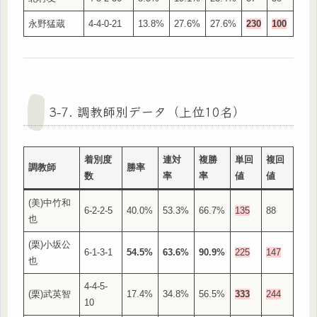
永野猛蔵
4-4-0-21
13.8%
27.6%
27.6%
230
100
3-7. 調教師別データ（上位10名）
着別度
連対
複勝
単回
複回
調教師
勝率
数
率
率
値
値
(美)中竹和
6-2-2-5
40.0%
53.3%
66.7%
135
88
也
(栗)小坂公
6-1-3-1
54.5%
63.6%
90.9%
225
147
也
4-4-5-
(栗)武英智
17.4%
34.8%
56.5%
333
244
10