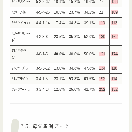
ﾀﾞｲﾜﾒｼﾞｬｰ
5-2-2-37
10.9%
15.2%
19.6%
77
138
ﾐｯｷｰｱｲﾙ
4-5-4-25
10.5%
23.7%
34.2%
21
109
ｷﾀｻﾝﾌﾞﾗｯｸ
4-4-1-14
17.4%
34.8%
39.1%
110
113
ｽﾜｰｳﾞﾘﾁｬｰ
4-2-3-8
23.5%
35.3%
52.9%
130
162
ﾄﾞ
ｱﾄﾞﾏｲﾔﾏｰ
4-0-1-5
40.0%
40.0%
50.0%
121
174
ｽﾞ
ｵﾙﾌｪｰﾌﾞﾙ
3-5-3-12
13.0%
34.8%
47.8%
134
118
ｻﾄﾉｱﾗｼﾞﾝ
3-4-1-5
23.1%
53.8%
61.5%
192
114
ﾌｧｲﾝﾆｰﾄﾞﾙ
3-3-4-14
12.5%
25.0%
41.7%
252
132
3-5. 母父馬別データ