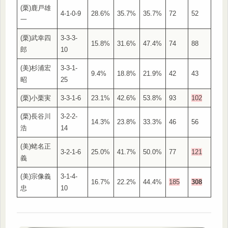
(栗)鹿戸雄
4-1-0-9
28.6%
35.7%
35.7%
72
52
一
(栗)武幸四
3-3-3-
15.8%
31.6%
47.4%
74
88
郎
10
(美)杉浦宏
3-3-1-
9.4%
18.8%
21.9%
42
43
昭
25
(栗)小栗実
3-3-1-6
23.1%
42.6%
53.8%
93
102
(栗)長谷川
3-2-2-
14.3%
23.8%
33.3%
46
56
浩
14
(美)蛯名正
3-2-1-6
25.0%
41.7%
50.0%
77
121
義
(美)宗像義
3-1-4-
16.7%
22.2%
44.4%
185
308
忠
10