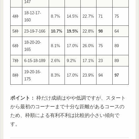
147
18-12-17-
4枠
8.7%
14.5%
22.7%
71
75
160
5枠
23-19-7-166
10.7%
19.5%
22.8%
98
64
18-20-20-
6枠
8.1%
17.0%
26.0%
75
89
165
7枠
6-15-18-189
2.6%
9.2%
17.1%
23
89
19-20-16-
8枠
8.3%
17.0%
23.9%
94
97
175
ポイント：
枠だけ成績はやや低調ですが、スタート
から最初のコーナーまで十分な距離があるコースの
ため、枠順による有利不利は比較的小さい傾向で
す。