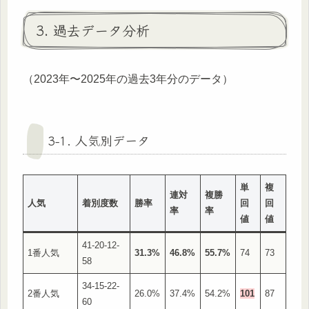
3. 過去データ分析
（2023年〜2025年の過去3年分のデータ）
3-1. 人気別データ
単
複
連対
複勝
人気
着別度数
勝率
回
回
率
率
値
値
41-20-12-
1番人気
31.3%
46.8%
55.7%
74
73
58
34-15-22-
2番人気
26.0%
37.4%
54.2%
101
87
60