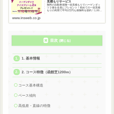
見積もりサービス
無料の自動車保険一括見積もりでハーゲンダッ
ツ２個を全員にプレゼント！初めての一括見積
もりの利用で平均3万円も保険料を節約！1,000
万人以上が利用している自動車保険一括見積も
りです。
www.insweb.co.jp
目次
1. 基本情報
2. コース特徴（函館芝1200m）
コース基本構造
ペース傾向
高低差・直線の特徴