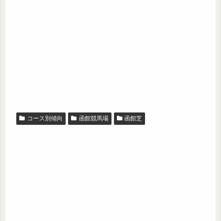
コース別傾向
函館競馬場
函館芝