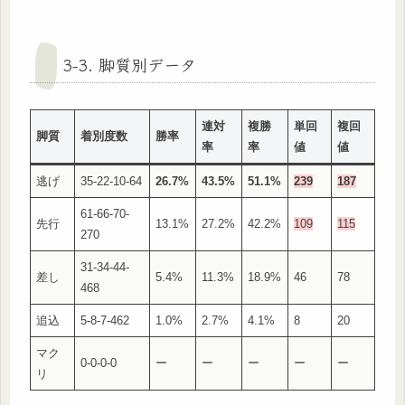
3-3. 脚質別データ
連対
複勝
単回
複回
脚質
着別度数
勝率
率
率
値
値
逃げ
35-22-10-64
26.7%
43.5%
51.1%
239
187
61-66-70-
先行
13.1%
27.2%
42.2%
109
115
270
31-34-44-
差し
5.4%
11.3%
18.9%
46
78
468
追込
5-8-7-462
1.0%
2.7%
4.1%
8
20
マク
0-0-0-0
ー
ー
ー
ー
ー
リ