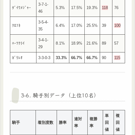
3-7-1-
ﾀﾞｲﾜﾒｼﾞｬｰ
5.3%
17.5%
19.3%
118
76
46
3-5-4-
ｸﾛﾌﾈ
6.4%
17.0%
25.5%
39
100
35
3-4-1-
ﾊｰﾂｸﾗｲ
8.1%
18.9%
21.6%
89
57
29
ｶﾞﾘﾚｵ
3-3-0-3
33.3%
66.7%
66.7%
90
115
3-6. 騎手別データ（上位10名）
単
複
連対
複勝
騎手
着別度数
勝率
回
回
率
率
値
値