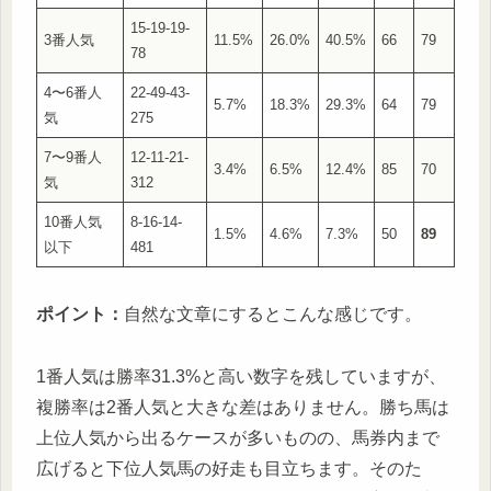
15-19-19-
3番人気
11.5%
26.0%
40.5%
66
79
78
4〜6番人
22-49-43-
5.7%
18.3%
29.3%
64
79
気
275
7〜9番人
12-11-21-
3.4%
6.5%
12.4%
85
70
気
312
10番人気
8-16-14-
1.5%
4.6%
7.3%
50
89
以下
481
ポイント：
自然な文章にするとこんな感じです。
1番人気は勝率31.3%と高い数字を残していますが、
複勝率は2番人気と大きな差はありません。勝ち馬は
上位人気から出るケースが多いものの、馬券内まで
広げると下位人気馬の好走も目立ちます。そのた