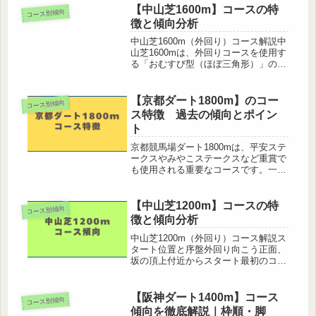
りが結果を大きく左右します。この記
【中山芝1600m】コースの特
コース別傾向
事では、「中山芝2200m コ...
徴と傾向分析
中山芝1600m（外回り）コース解説中
山芝1600mは、外回りコースを使用す
る「おむすび型（ほぼ三角形）」の特
殊な形状をしたコースです。スタート
地点は1コーナー横のポケットで、コ
ーナーを3つ回るレイアウトとなって
【京都ダート1800m】のコー
コース別傾向
います。■ 高低差とスタート...
ス特徴 過去の傾向とポイン
ト
京都競馬場ダート1800mは、平安ステ
ークスやみやこステークスなど重賞で
も使用される重要なコースです。一見
すると先行有利に見えますが、展開や
馬場状態によっては差しが届くことも
あり、特徴を正しく把握することが馬
【中山芝1200m】コースの特
コース別傾向
券攻略のカギとなります。本記事で...
徴と傾向分析
中山芝1200m（外回り）コース解説ス
タート位置と序盤外回り向こう正面、
坂の頂上付近からスタート最初のコー
ナーまで約275mと短く、序盤からポ
ジション争いが激化コース形態の特徴
3コーナーはほぼ角度のない緩やかな
【阪神ダート1400m】コース
コース別傾向
カーブ三角形に近いレイアウトで...
傾向を徹底解説｜枠順・脚