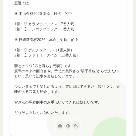
直近では
🎯 中山金杯2026 本命、対抗 的中
1着：◎ カラマティアノス（7番人気）
2着：◯ アンゴラブラック（1番人気）
🎯 日経新春杯2026 本命、対抗 的中
1着：◎ ゲルチュタール（1番人気）
2着：◯ ファミリータイム（11番人気）
妻とチワワ2匹と暮らす元騎手です。
競馬の本来の面白さや、予想の奥深さを“騎手目線”から伝えたい
という思いで記事を更新しています。
少ない資金でも楽しめるよう、買い目はできるだけ絞りつつ、妙
味のある穴馬も紹介します。
皆さんの馬券的中のお手伝いができれば嬉しいです。
どうぞよろしくお願いいたします。