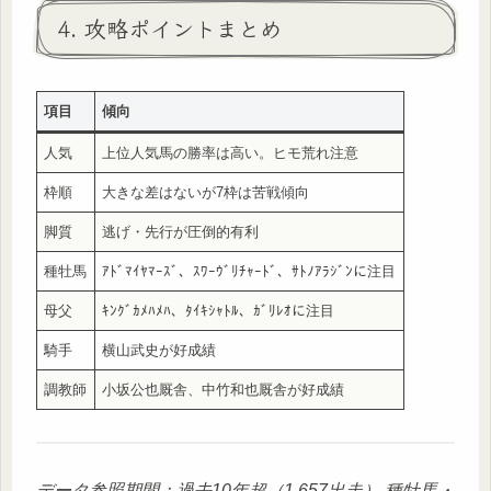
4. 攻略ポイントまとめ
項目
傾向
人気
上位人気馬の勝率は高い。ヒモ荒れ注意
枠順
大きな差はないが7枠は苦戦傾向
脚質
逃げ・先行が圧倒的有利
種牡馬
ｱﾄﾞﾏｲﾔﾏｰｽﾞ、ｽﾜｰｳﾞﾘﾁｬｰﾄﾞ、ｻﾄﾉｱﾗｼﾞﾝに注目
母父
ｷﾝｸﾞｶﾒﾊﾒﾊ、ﾀｲｷｼｬﾄﾙ、ｶﾞﾘﾚｵに注目
騎手
横山武史が好成績
調教師
小坂公也厩舎、中竹和也厩舎が好成績
データ参照期間：過去10年超（1,657出走）
種牡馬・