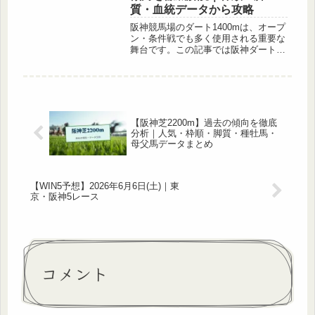
質・血統データから攻略
阪神競馬場のダート1400mは、オープ
ン・条件戦でも多く使用される重要な
舞台です。この記事では阪神ダート
1400mのコース形態・枠順傾向・脚質
傾向・血統傾向など、過去データをも
とに詳しく解説します。阪神ダート
1400mのコース形態阪神競馬場...
【阪神芝2200m】過去の傾向を徹底
分析｜人気・枠順・脚質・種牡馬・
母父馬データまとめ
【WIN5予想】2026年6月6日(土)｜東
京・阪神5レース
コメント