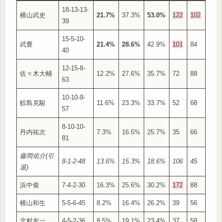
18-13-13-
横山武史
21.7%
37.3%
53.0%
122
102
39
15-5-10-
武豊
21.4%
28.6%
42.9%
101
84
40
12-15-8-
佐々木大輔
12.2%
27.6%
35.7%
72
88
63
10-10-9-
鮫島克駿
11.6%
23.3%
33.7%
52
68
57
8-10-10-
丹内祐次
7.3%
16.5%
25.7%
35
66
81
藤岡佑介(引
8-1-2-48
13.6%
15.3%
18.6%
106
45
退)
浜中俊
7-4-2-30
16.3%
25.6%
30.2%
172
88
横山和生
5-5-6-45
8.2%
16.4%
26.2%
39
56
北村友一
4-5-2-36
8.5%
19.1%
23.4%
37
58