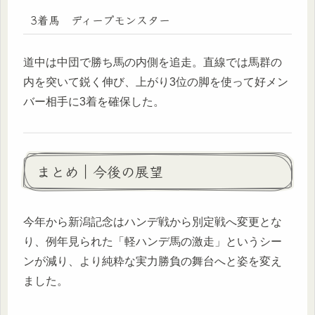
3着馬 ディープモンスター
道中は中団で勝ち馬の内側を追走。直線では馬群の
内を突いて鋭く伸び、上がり3位の脚を使って好メン
バー相手に3着を確保した。
まとめ｜今後の展望
今年から新潟記念はハンデ戦から別定戦へ変更とな
り、例年見られた「軽ハンデ馬の激走」というシー
ンが減り、より純粋な実力勝負の舞台へと姿を変え
ました。