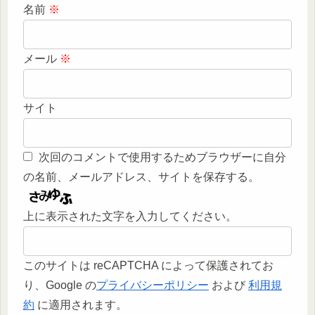
名前
※
メール
※
サイト
次回のコメントで使用するためブラウザーに自分
の名前、メールアドレス、サイトを保存する。
上に表示された文字を入力してください。
このサイトは reCAPTCHA によって保護されてお
り、Google の
プライバシーポリシー
および
利用規
約
に適用されます。