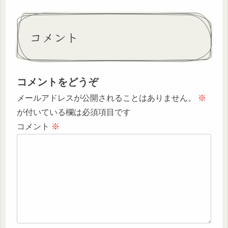
コメント
コメントをどうぞ
メールアドレスが公開されることはありません。
※
が付いている欄は必須項目です
コメント
※