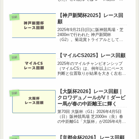
開分析・好走理由・敗因分析・今後の
狙い馬 を詳しくまとめ、来年以降の
エリザベス女王杯の予想につながるポ
【神戸新聞杯2025】レース回
回顧
イントを整理していきます。■ ...
顧
2025年9月21日(日)に阪神競馬場・芝
2400mで行われた 神戸新聞杯
（G2）。菊花賞トライアルとして毎
年注目される一戦ですが、今年もクラ
シック戦線を占う上で大きな意味を持
つレースとなりました。ここでは 神
【マイルCS2025】レース回顧
回顧
戸新聞杯2025のレース結果・...
2025年のマイルチャンピオンシップ
（マイルCS）は、例年以上にペース
判断と位置取りが結果を大きく左右す
る一戦となりました。この記事では、
レースのポイント・展開分析・各馬の
評価・次走に向けた注目ポイントを詳
【大阪杯2026】レース回顧｜
しく振り返ります。■ マイルチャン...
回顧
クロワデュノールがV！ダービ
ー馬が春の中距離王に輝く
第70回 大阪杯（G1）2026年4月5日
（日）阪神競馬場 芝2000m（良）春
の中距離G1「大阪杯」が2026年4月5
日、阪神競馬場で開幕。2025年日本ダ
ービー馬クロワデュノールと、前年ダ
ービー馬ダノンデサイルが激突する豪
【京都金杯2026】 レース回顧