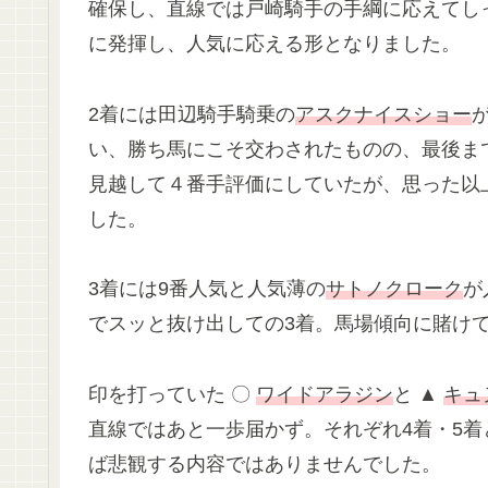
確保し、直線では戸崎騎手の手綱に応えてし
に発揮し、人気に応える形となりました。
2着には田辺騎手騎乗の
アスクナイスショー
い、勝ち馬にこそ交わされたものの、最後ま
見越して４番手評価にしていたが、思った以
した。
3着には9番人気と人気薄の
サトノクローク
が
でスッと抜け出しての3着。馬場傾向に賭け
印を打っていた 〇
ワイドアラジン
と ▲
キュ
直線ではあと一歩届かず。それぞれ4着・5
ば悲観する内容ではありませんでした。