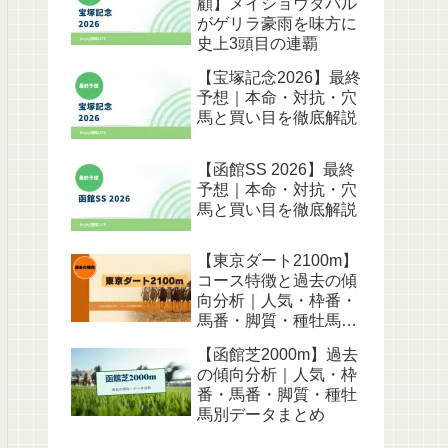
顧】メイショウタバル
がゲリラ豪雨を味方に
史上3頭目の連覇
【宝塚記念2026】最終
予想｜本命・対抗・穴
馬と買い目を徹底解説
【函館SS 2026】最終
予想｜本命・対抗・穴
馬と買い目を徹底解説
【東京ダート2100m】
コース特徴と過去の傾
向分析｜人気・枠番・
馬番・脚質・種牡馬別
データ
【函館芝2000m】過去
の傾向分析｜人気・枠
番・馬番・脚質・種牡
馬別データまとめ