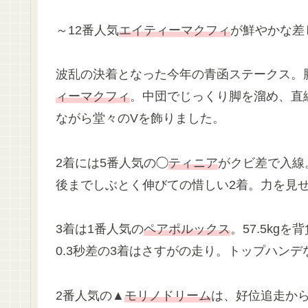
～12番人気
エイティーマクフィ
が鮮やかな差
波乱の決着となった今年の青函ステークス。
ィーマクフィ
。中団でじっくり脚を溜め、直
ながら堂々のVを飾りました。
2着には5番人気の◯
ティニア
がクビ差で入線
後までしぶとく伸びての惜しい2着。力を見
3着は1番人気の
ペアポルックス
。57.5k
0.3秒差の3着はさすがの走り。トップハン
2番人気の▲
モリノドリーム
は、好位追走か