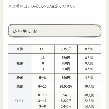
※全着順はJRA公式をご確認ください。
払い戻し金
単勝
13
2,350円
8人気
13
570円
8人気
複勝
8
680円
9人気
3
360円
4人気
枠連
5
ー
8
990円
4人気
馬連
8
ー
13
28,950円
49人気
8
ー
13
5,540円
48人気
ワイド
3
ー
13
3,220円
32人気
3
ー
8
3,440円
34人気