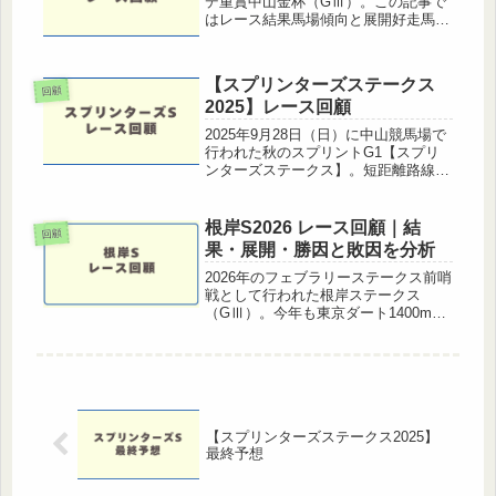
デ重賞中山金杯（GⅢ）。この記事で
はレース結果馬場傾向と展開好走馬・
凡走馬の要因を中心に、中山金杯2026
のレース回顧を行っていく。中山金杯
2026 レース結果着順枠番馬番馬名タ
【スプリンターズステークス
イムオッズ1着711カラ...
回顧
2025】レース回顧
2025年9月28日（日）に中山競馬場で
行われた秋のスプリントG1【スプリ
ンターズステークス】。短距離路線の
頂点を決める一戦は、今年も豪華なメ
ンバーが揃い注目を集めました。ここ
ではレース結果の振り返りと、各馬の
根岸S2026 レース回顧｜結
回顧
勝因・敗因、そして今後の展望を...
果・展開・勝因と敗因を分析
2026年のフェブラリーステークス前哨
戦として行われた根岸ステークス
（GⅢ）。今年も東京ダート1400mら
しいスピードと持続力が問われる一戦
となり、今後のダート短距離路線を占
ううえで非常に重要なレース内容とな
りました。本記事では、レース結果...
【スプリンターズステークス2025】
最終予想