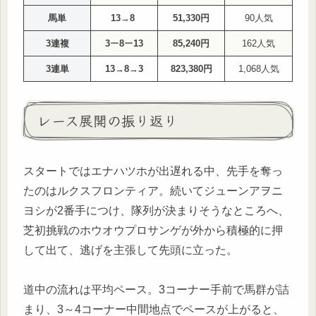
馬単
13
→
8
51,330円
90人気
3連複
3
ー
8
ー
13
85,240円
162人気
3連単
13
→
8
→
3
823,380円
1,068人気
レース展開の振り返り
スタートではエナハツホが出遅れる中、先手を奪っ
たのはルクスフロンティア。続いてジューンアヲニ
ヨシが2番手につけ、隊列が決まりそうなところへ、
芝初挑戦のホウオウプロサンゲが外から積極的に押
して出て、逃げを主張して先頭に立った。
道中の流れは平均ペース。3コーナー手前で馬群が詰
まり、3～4コーナー中間地点でペースが上がると、