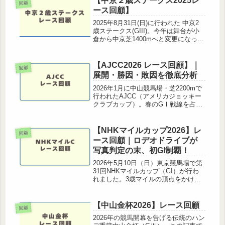
【中京２歳ステークス2025レ
回顧
ース回顧】
2025年8月31日(日)に行われた 中京2
歳ステークス(GIII)。今年は舞台が小
倉から中京芝1400mへと変更になっ
て、スピードと瞬発力の両立が求めら
れる一戦となりました。出走馬のレベ
ルも高く、来年のクラシック戦線を占
【AJCC2026 レース回顧】｜
回顧
う上でも注目度の高...
展開・勝因・敗因を徹底分析
2026年1月に中山競馬場・芝2200mで
行われたAJCC（アメリカジョッキー
クラブカップ）。春のGⅠ戦線を占う
重要な一戦らしく、今年も見応えのあ
るレースとなりました。本記事ではレ
ース結果レース全体の流れ勝ち馬の評
【NHKマイルカップ2026】レ
回顧
価好走馬・敗れた馬の要因今...
ース回顧｜ロデオドライブが
写真判定の末、初GI制覇！
2026年5月10日（日）東京競馬場で第
31回NHKマイルカップ（GI）が行わ
れました。3歳マイルの頂点をかけた
一戦は、1番人気のロデオドライブが
ハナ差の大接戦を制してGI初制覇。辻
哲英調教師はJRA・GI初制覇となりま
【中山金杯2026】レース回顧
回顧
した。1. レース結...
2026年の競馬開幕を告げる伝統のハン