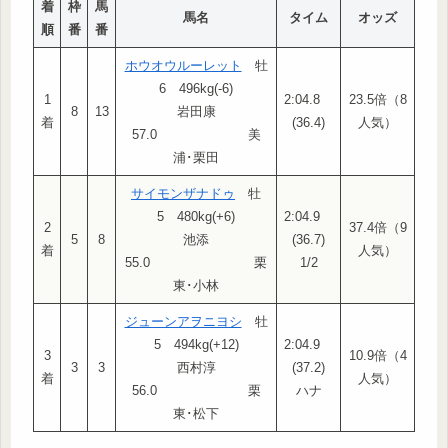
着
枠
馬
馬名
タイム
オッズ
順
番
番
ホウオウルーレット
牡
6 496kg(-6)
1
2:04.8
23.5倍（8
8
13
岩田康
着
(36.4)
人気）
57.0 美
浦･栗田
サイモンザナドゥ
牡
5 480kg(+6)
2:04.9
2
37.4倍（9
5
8
池添
(36.7)
着
人気）
55.0 栗
1/2
東･小林
ジューンアヲニヨシ
牡
5 494kg(+12)
2:04.9
3
10.9倍（4
3
3
西村淳
(37.2)
着
人気）
56.0 栗
ハナ
東･松下