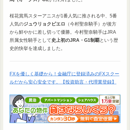
桜花賞馬スターアニスが1番人気に推される中、5番
人気の
ジュウリョクピエロ
（今村聖奈騎手）が後方
から鮮やかに差し切って優勝。今村聖奈騎手はJRA
所属女性騎手として
史上初のJRA・G1制覇
という歴
史的快挙を達成しました。
FXを優しく基礎から！金融庁に登録済みのFXスクー
ルだから安心安全です。【投資助言・代理業登録】