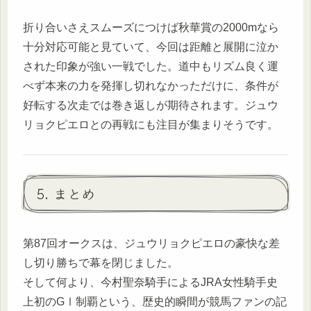
折り合いさえスムーズにつけば秋華賞の2000mなら
十分対応可能と見ていて、今回は距離と展開に泣か
された印象が強い一戦でした。道中もリズム良く運
べず本来の力を発揮し切れなかっただけに、条件が
好転する次走では巻き返しが期待されます。ジュウ
リョクピエロとの再戦にも注目が集まりそうです。
5. まとめ
第87回オークスは、ジュウリョクピエロの豪快な差
し切り勝ちで幕を閉じました。
そして何より、今村聖奈騎手によるJRA女性騎手史
上初のGⅠ制覇という、歴史的瞬間が競馬ファンの記