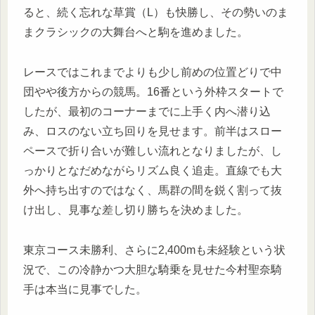
ると、続く忘れな草賞（L）も快勝し、その勢いのま
まクラシックの大舞台へと駒を進めました。
レースではこれまでよりも少し前めの位置どりで中
団やや後方からの競馬。16番という外枠スタートで
したが、最初のコーナーまでに上手く内へ潜り込
み、ロスのない立ち回りを見せます。前半はスロー
ペースで折り合いが難しい流れとなりましたが、し
っかりとなだめながらリズム良く追走。直線でも大
外へ持ち出すのではなく、馬群の間を鋭く割って抜
け出し、見事な差し切り勝ちを決めました。
東京コース未勝利、さらに2,400mも未経験という状
況で、この冷静かつ大胆な騎乗を見せた今村聖奈騎
手は本当に見事でした。