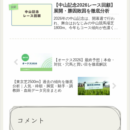
ルも高く、来年のクラシック戦線を占
【中山記念2026レース回顧】
回顧
う上でも注目度の高...
展開・勝因敗因を徹底分析
2026年の中山記念は、開幕週で行わ
れ、舞台はおなじみの中山競馬場芝
1800m。今年もコース傾向が色濃く出
た一戦となりました。本記事では、レ
ース結果払い戻しレース全体の展開分
析勝ち馬の勝因上位馬・人気馬の敗因
馬券戦略の反省点を詳しく振り返り...
【オークス2026】最終予想｜本命・
対抗・穴馬と買い目を徹底解説
【東京芝2500m】過去の傾向を徹底
分析｜人気・枠順・脚質・騎手・調
教師・血統データ完全まとめ
コメント