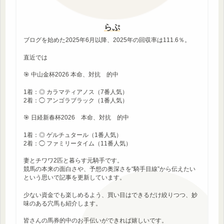
らぷ
ブログを始めた2025年6月以降、2025年の回収率は111.6％。
直近では
🎯 中山金杯2026 本命、対抗 的中
1着：◎ カラマティアノス（7番人気）
2着：◯ アンゴラブラック（1番人気）
🎯 日経新春杯2026 本命、対抗 的中
1着：◎ ゲルチュタール（1番人気）
2着：◯ ファミリータイム（11番人気）
妻とチワワ2匹と暮らす元騎手です。
競馬の本来の面白さや、予想の奥深さを“騎手目線”から伝えたい
という思いで記事を更新しています。
少ない資金でも楽しめるよう、買い目はできるだけ絞りつつ、妙
味のある穴馬も紹介します。
皆さんの馬券的中のお手伝いができれば嬉しいです。