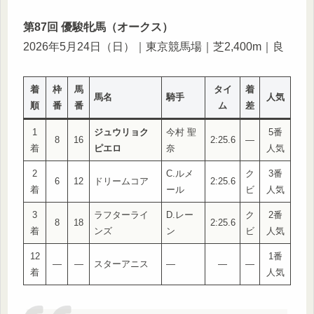
第87回 優駿牝馬（オークス）
2026年5月24日（日）｜東京競馬場｜芝2,400m｜良
着
枠
馬
タイ
着
馬名
騎手
人気
順
番
番
ム
差
1
ジュウリョク
今村 聖
5番
8
16
2:25.6
—
着
ピエロ
奈
人気
2
C.ルメ
ク
3番
6
12
ドリームコア
2:25.6
着
ール
ビ
人気
3
ラフターライ
D.レー
ク
2番
8
18
2:25.6
着
ンズ
ン
ビ
人気
12
1番
—
—
スターアニス
—
—
—
着
人気