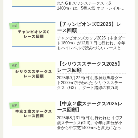
れたGⅡスワンステークス（芝
1400m）は、5番人気 オフトレイル
（菅原明良騎手）が接戦をものにし優
勝した。今回は展開・馬場・注目馬を
振り返ります。レース概要と結果天候
【チャンピオンズC2025】レ
回顧
／馬場状態：晴／良出走頭数：18...
ース回顧
チャンピオンズカップ2025（中京ダー
ト1800m）が12月７日に行われ、今年
もハイレベルで読みづらいレースとな
りました。人気馬にも不安要素が多か
った今年の一戦を、展開・各馬の走
り・勝因敗因を中心に振り返ります。
【シリウスステークス2025】
回顧
◆ レース結果着順枠番馬番馬...
レース回顧
2025年9月27日(日)に阪神競馬場ダー
ト2000mで行われた シリウスステー
クス（G3）。ダート路線の有力馬た
ちが集い、秋のG1戦線へ向けて重要
な一戦となりました。この記事では、
シリウスステークス2025のレース回
【中京２歳ステークス2025レ
回顧
顧・勝因敗因分析・今後...
ース回顧】
2025年8月31日(日)に行われた 中京2
歳ステークス(GIII)。今年は舞台が小
倉から中京芝1400mへと変更になっ
て、スピードと瞬発力の両立が求めら
れる一戦となりました。出走馬のレベ