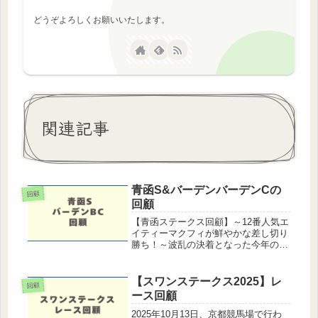
どうぞよろしくお願いいたします。
関連記事
青函S&バーデンバーデンCの
回顧
回顧
【青函ステークス回顧】～12番人気エ
イティーマクフィが鮮やかな差し切り
勝ち！～波乱の決着となった今年の青
函ステークス。勝ったのは、藤岡佑介
騎手騎乗の12番人気・エイティーマク
フィ。中団でじっくり脚を溜め、直線
【スワンステークス2025】レ
回顧
では一気の末脚炸裂。見事な差し切...
ース回顧
2025年10月13日、京都競馬場で行わ