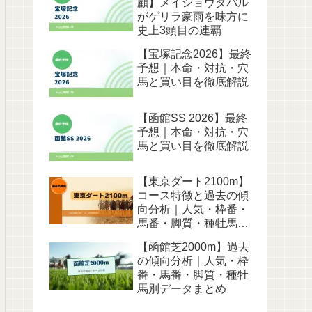
顧】メイショウタバル
がゲリラ豪雨を味方に
史上3頭目の連覇
【宝塚記念2026】最終
予想｜本命・対抗・穴
馬と買い目を徹底解説
【函館SS 2026】最終
予想｜本命・対抗・穴
馬と買い目を徹底解説
【東京ダート2100m】
コース特徴と過去の傾
向分析｜人気・枠番・
馬番・脚質・種牡馬別
データ
【函館芝2000m】過去
の傾向分析｜人気・枠
番・馬番・脚質・種牡
馬別データまとめ