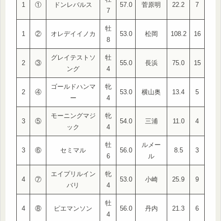
1
①
ドンレバルス
57.0
菅原明
22.2
7
7
牡
1
②
オレデイイノカ
53.0
松岡
108.2
16
8
グレイテストソ
牡
2
③
55.0
長浜
75.0
15
ング
4
ゴールドハンマ
牝
2
④
53.0
横山奥
13.4
5
ー
4
モーニングマジ
牝
3
⑤
54.0
三浦
11.0
4
ック
4
牡
ルメー
3
⑥
セミマル
56.0
8.5
3
6
ル
エイプリルイン
牝
4
⑦
53.0
小崎
25.9
9
バリ
4
牡
4
⑧
ピエマンソン
56.0
丹内
21.3
6
4