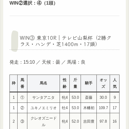
WIN②選択：④（1頭）
WIN③ 東京10R｜テレビ山梨杯（2勝ク
ラス・ハンデ・芝1400m・17頭）
発走：15:10 ／ 天候：曇 ／ 馬場：良
馬
性
斤
オッ
人
枠
馬名
騎手
番
齢
量
ズ
気
1
①
サンタアニタ
牝4
53.0
斎藤
30.0
9
1
②
ユキノエミリオ
牡4
53.0
木幡初
109.7
17
クレオズニード
2
③
牝4
52.0
吉田豊
97.8
16
ル