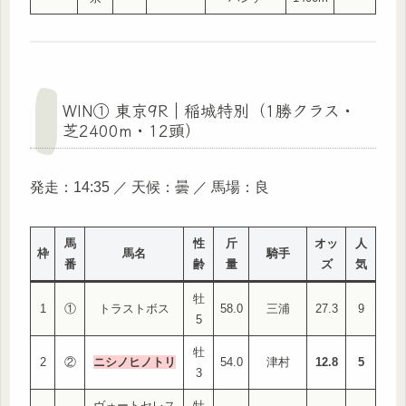
WIN① 東京9R｜稲城特別（1勝クラス・
芝2400m・12頭）
発走：14:35 ／ 天候：曇 ／ 馬場：良
馬
性
斤
オッ
人
枠
馬名
騎手
番
齢
量
ズ
気
牡
1
①
トラストボス
58.0
三浦
27.3
9
5
牡
2
②
ニシノヒノトリ
54.0
津村
12.8
5
3
ヴォートセレス
牡