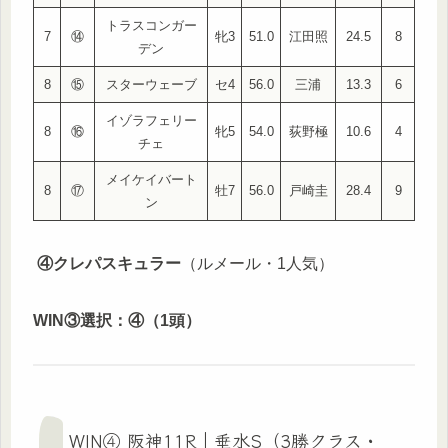
トラスコンガー
7
⑭
牝3
51.0
江田照
24.5
8
デン
8
⑮
スターウェーブ
セ4
56.0
三浦
13.3
6
イゾラフェリー
8
⑯
牝5
54.0
荻野極
10.6
4
チェ
メイケイバート
8
⑰
牡7
56.0
戸崎圭
28.4
9
ン
④クレパスキュラー
（ルメール・1人気）
WIN③選択：④（1頭）
WIN④ 阪神11R｜垂水S（3勝クラス・