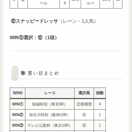
ール
4
ルベ
⑫スナッピードレッサ
（レーン・1人気）
WIN⑤選択：⑫（1頭）
🎯 買い目まとめ
WIN5
レース
選択馬
頭数
WIN①
稲城特別（東京9R）
②⑧⑩⑫
4
WIN②
加古川特別（阪神10R）
④
1
WIN③
テレビ山梨杯（東京10R）
④
1