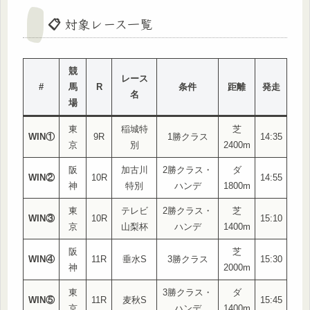
📋 対象レース一覧
競
レース
#
馬
R
条件
距離
発走
名
場
東
稲城特
芝
WIN①
9R
1勝クラス
14:35
京
別
2400m
阪
加古川
2勝クラス・
ダ
WIN②
10R
14:55
神
特別
ハンデ
1800m
東
テレビ
2勝クラス・
芝
WIN③
10R
15:10
京
山梨杯
ハンデ
1400m
阪
芝
WIN④
11R
垂水S
3勝クラス
15:30
神
2000m
東
3勝クラス・
ダ
WIN⑤
11R
麦秋S
15:45
京
ハンデ
1400m