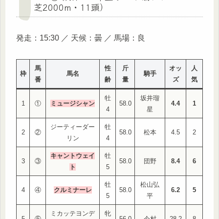
芝2000m・11頭）
発走：15:30 ／ 天候：曇 ／ 馬場：良
馬
性
斤
オッ
人
枠
馬名
騎手
番
齢
量
ズ
気
牡
坂井瑠
1
①
ミュージシャン
58.0
4.4
1
4
星
ジーティーダー
牡
2
②
58.0
松本
4.5
2
リン
4
キャントウェイ
牡
3
③
58.0
団野
8.4
6
ト
5
牡
松山弘
4
④
クルミナーレ
58.0
6.2
5
5
平
ミカッテヨンデ
牝
5
⑤
56.0
今村
28.2
8