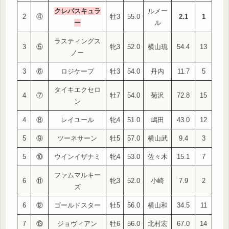
クレパスキュラ
ルメー
2
④
牡3
55.0
2.1
1
ー
ル
ラスティングス
3
⑤
牝3
52.0
横山琉
54.4
13
ノー
3
⑥
ロジケープ
牡3
54.0
丹内
11.7
5
タイキエクセロ
4
⑦
牡7
54.0
菊沢
72.8
15
ン
4
⑧
レイユール
牝4
51.0
嶋田
43.0
12
5
⑨
ツーネサーン
牡5
57.0
横山武
9.4
3
5
⑩
ウインイザナミ
牝4
53.0
佐々木
15.1
7
ファムマルキー
6
⑪
牝3
52.0
小崎
7.9
2
ズ
6
⑫
ゴールドスター
牡5
56.0
横山和
34.5
11
7
⑬
ジョヴィアン
牡6
56.0
北村宏
67.0
14