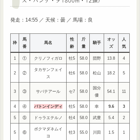
発走：14:55 ／ 天候：曇 ／ 馬場：良
馬
性
斤
オッ
人
枠
馬名
騎手
番
齢
量
ズ
気
1
①
クリノフィガロ
牡5
58.0
団野
13.8
4
タカサンフェイ
2
②
牡6
58.0
松山
18.2
5
ス
国分
3
③
サバテアール
セ7
58.0
54.1
11
優
4
④
バトンインディ
牡5
58.0
幸
9.6
3
5
⑤
ドゥラエテルノ
牡4
58.0
武豊
5.4
2
ボクマダネムイ
5
⑥
牡3
55.0
川田
1.5
1
ヨ