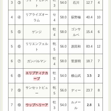
3
③
54.0
石川
12.7
4
ト
3
リアライズオー
セ
4
④
58.0
荻野極
40.4
10
ラム
4
牡
ゴンサ
5
⑤
ゲンジ
58.0
15.4
6
4
ルベ
リリエンフェル
牝
5
⑥
56.0
原田和
83.4
12
ト
5
牡
6
⑦
ガンバルマン
58.0
菅原明
18.7
7
4
エリプティクカ
牡
6
⑧
54.0
横山武
3.5
2
ーブ
3
サンセットビュ
牝
7
⑨
56.0
ディー
23.7
8
ー
5
牡
ルメー
7
⑩
ウップヘリーア
54.0
2.8
1
3
ル