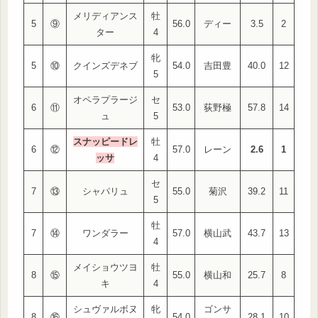
メリディアンス
牡
5
⑨
56.0
ディー
3.5
2
ター
4
牝
5
⑩
クインズデネブ
54.0
吉田豊
40.0
12
5
オペラプラージ
セ
6
⑪
53.0
荻野極
57.8
14
ュ
5
スナッピードレ
牡
6
⑫
57.0
レーン
2.6
1
ッサ
4
セ
7
⑬
シャパリュ
55.0
菊沢
39.2
11
5
牡
7
⑭
ワンダラー
57.0
横山武
43.7
13
4
メイショウツヨ
牡
8
⑮
55.0
横山和
25.7
8
キ
4
シュヴァルボヌ
牝
ゴンサ
8
⑯
54.0
28.1
10