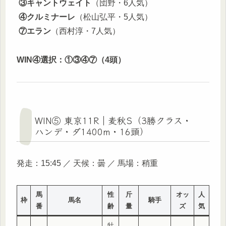
③キャントウェイト
（団野・6人気）
④クルミナーレ
（松山弘平・5人気）
⑦エラン
（西村淳・7人気）
WIN④選択：①③④⑦（4頭）
WIN⑤ 東京11R｜麦秋S（3勝クラス・
ハンデ・ダ1400m・16頭）
発走：15:45 ／ 天候：曇 ／ 馬場：稍重
馬
性
斤
オッ
人
枠
馬名
騎手
番
齢
量
ズ
気
牡