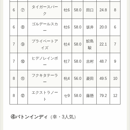
タイガースパー
6
⑦
牡6
58.0
田口
24.8
8
ク
ゴルデールスカ
6
⑧
牡6
58.0
坂井
20.0
6
ー
プライベートア
鮫島
7
⑨
牡4
58.0
22.1
7
イズ
駿
ヒデノレインボ
7
⑩
牡7
58.0
吉村
48.7
9
ー
フクキタテーラ
8
⑪
牝4
56.0
菱田
49.5
10
ー
エクストラノー
8
⑫
セ9
58.0
藤懸
79.2
12
ト
④バトンインディ
（幸・3人気）