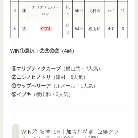
オリオアルセー
牝
8
⑪
56.0
北村宏
75.1
11
リオ
4
牡
8
⑫
イブキ
54.0
横山和
4.7
3
3
WIN①選択：②⑧⑩⑫（4頭）
⑧エリプティクカーブ
（横山武・2人気）
②ニシノヒノトリ
（津村・5人気）
⑩ウップヘリーア
（ルメール・1人気）
⑫イブキ
（横山和・3人気）
WIN② 阪神10R｜加古川特別（2勝クラ
ス・ハンデ・ダ1800m・12頭）