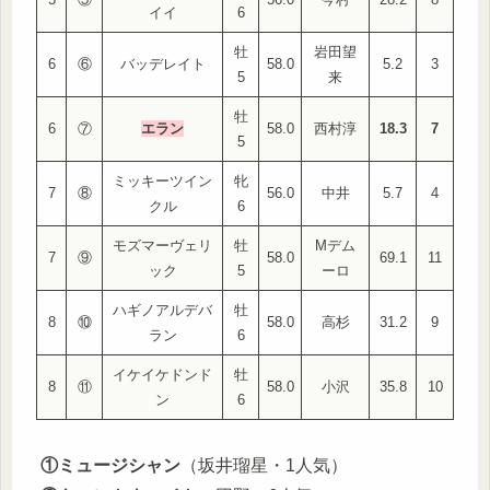
イイ
6
牡
岩田望
6
⑥
バッデレイト
58.0
5.2
3
5
来
牡
6
⑦
エラン
58.0
西村淳
18.3
7
5
ミッキーツイン
牝
7
⑧
56.0
中井
5.7
4
クル
6
モズマーヴェリ
牡
Mデム
7
⑨
58.0
69.1
11
ック
5
ーロ
ハギノアルデバ
牡
8
⑩
58.0
高杉
31.2
9
ラン
6
イケイケドンド
牡
8
⑪
58.0
小沢
35.8
10
ン
6
①ミュージシャン
（坂井瑠星・1人気）