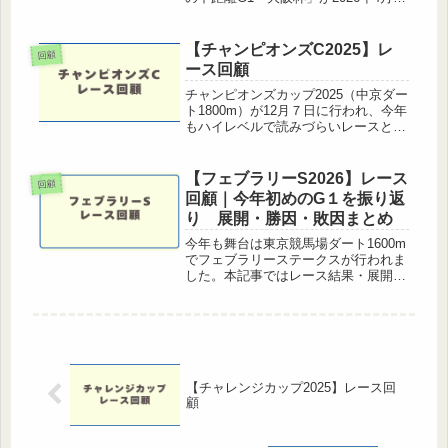
日、阪神競馬場で開幕。2025年日本ダ
ービー馬クロワデュノールと、前年ダ
ービー馬ダノンデサイルが激突する豪
【チャンピオンズC2025】レ
回顧
華な一戦となっ...
ース回顧
チャンピオンズカップ2025（中京ダー
ト1800m）が12月７日に行われ、今年
もハイレベルで読みづらいレースとな
りました。人気馬にも不安要素が多か
った今年の一戦を、展開・各馬の走
り・勝因敗因を中心に振り返ります。
【フェブラリーS2026】レース
回顧
◆ レース結果着順枠番馬番馬...
回顧｜今年初めのG１を振り返
り 展開・勝因・敗因まとめ
今年も舞台は東京競馬場ダート1600m
でフェブラリーステークスが行われま
した。本記事ではレース結果・展開分
析・各馬の評価を詳しく解説します。
レース結果着順枠番馬番馬名タイムオ
ッズ1着612コスタノヴァ
58.0kg488kg(-4) ルメー...
【チャレンジカップ2025】レース回
顧