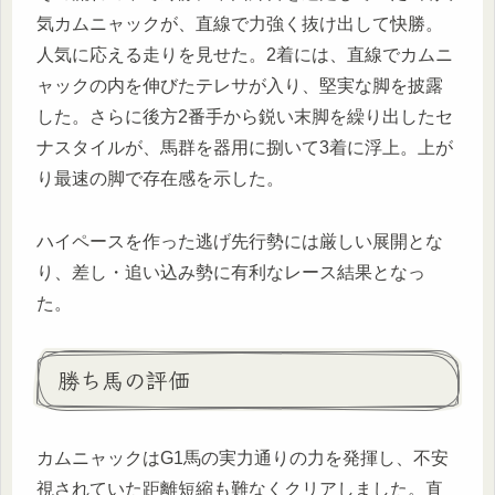
気カムニャックが、直線で力強く抜け出して快勝。
人気に応える走りを見せた。2着には、直線でカムニ
ャックの内を伸びたテレサが入り、堅実な脚を披露
した。さらに後方2番手から鋭い末脚を繰り出したセ
ナスタイルが、馬群を器用に捌いて3着に浮上。上が
り最速の脚で存在感を示した。
ハイペースを作った逃げ先行勢には厳しい展開とな
り、差し・追い込み勢に有利なレース結果となっ
た。
勝ち馬の評価
カムニャックはG1馬の実力通りの力を発揮し、不安
視されていた距離短縮も難なくクリアしました。直