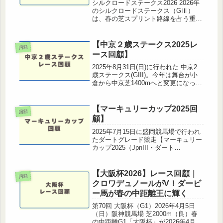
シルクロードステークス2026 2026年
のシルクロードステークス（GⅢ）
は、春の芝スプリント路線を占う重要
な一戦。波乱含みのレースとして知ら
れるが、今年も例に漏れず大荒れの決
着となりました。レース結果着順枠番
【中京２歳ステークス2025レ
回顧
馬番馬名タイムオッズ1着714...
ース回顧】
2025年8月31日(日)に行われた 中京2
歳ステークス(GIII)。今年は舞台が小
倉から中京芝1400mへと変更になっ
て、スピードと瞬発力の両立が求めら
れる一戦となりました。出走馬のレベ
ルも高く、来年のクラシック戦線を占
【マーキュリーカップ2025回
回顧
う上でも注目度の高...
顧】
2025年7月15日に盛岡競馬場で行われ
たダートグレード競走【マーキュリー
カップ2025（JpnIII・ダート
2000m）】は、地方・中央入り乱れる
注目の交流重賞。ヒロシクン（岩手）
とメイショウフウジン（JRA）の先手
【大阪杯2026】レース回顧｜
回顧
争いでハイペースになり...
クロワデュノールがV！ダービ
ー馬が春の中距離王に輝く
第70回 大阪杯（G1）2026年4月5日
（日）阪神競馬場 芝2000m（良）春
の中距離G1「大阪杯」が2026年4月5