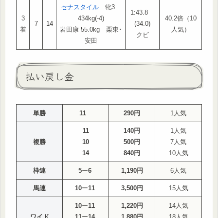
セナスタイル
牝3
1:43.8
3
434kg(-4)
40.2倍（10
7
14
(34.0)
着
岩田康 55.0kg 栗東･
人気）
クビ
安田
払い戻し金
単勝
11
290円
1人気
11
140円
1人気
複勝
10
500円
7人気
14
840円
10人気
枠連
5
ー
6
1,190円
6人気
馬連
10
ー
11
3,500円
15人気
10
ー
11
1,220円
14人気
ワイド
11
ー
14
1,880円
18人気