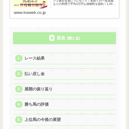
ツ２個を全員にプレゼント！初めての一括見積
もりの利用で平均3万円も保険料を節約！1,000
万人以上が利用している自動車保険一括見積も
りです。
www.insweb.co.jp
目次
レース結果
払い戻し金
展開の振り返り
勝ち馬の評価
上位馬の今後の展望