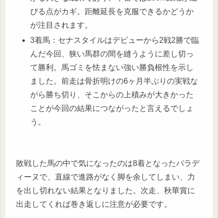
びる点がカギ。距離延長を克服できるかどうか
が注目されます。
3着馬：セナスタイルはデビューから2戦2勝で臨
んだ今回、狭い馬群の間を縫うように差し切っ
て勝利。馬ゴミを怯まない強い勝負根性を示し
ました。前走は骨折明けの6ヶ月半ぶりの実戦な
がら勝ち切り、そこからの上積みが大きかった
ことが今回の結果につながったと言えるでしょ
う。
敗戦した馬の中で気になったのは8着となったパラデ
ィーヌで、直線で進路がなく脚を余してしまい、力
を出し切れない結果となりました。次走、秋華賞に
出走してくれば巻き返しに注意が必要です。