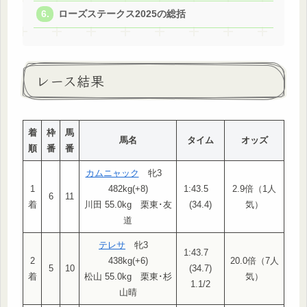
ローズステークス2025の総括
レース結果
着
枠
馬
馬名
タイム
オッズ
順
番
番
カムニャック
牝3
1
482kg(+8)
1:43.5
2.9倍（1人
6
11
着
川田 55.0kg 栗東･友
(34.4)
気）
道
テレサ
牝3
1:43.7
2
438kg(+6)
20.0倍（7人
5
10
(34.7)
着
松山 55.0kg 栗東･杉
気）
1.1/2
山晴