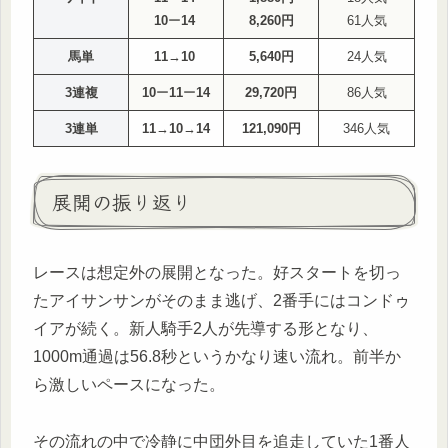
10
ー
14
8,260円
61人気
馬単
11
→
10
5,640円
24人気
3連複
10
ー
11
ー
14
29,720円
86人気
3連単
11
→
10
→
14
121,090円
346人気
展開の振り返り
レースは想定外の展開となった。好スタートを切っ
たアイサンサンがそのまま逃げ、2番手にはコンドゥ
イアが続く。新人騎手2人が先導する形となり、
1000m通過は56.8秒というかなり速い流れ。前半か
ら激しいペースになった。
その流れの中で冷静に中団外目を追走していた1番人