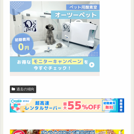
過去の傾向