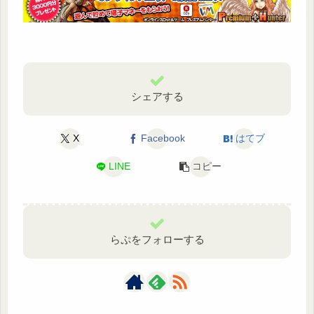
シェアする
X
Facebook
はてブ
LINE
コピー
らぷをフォローする