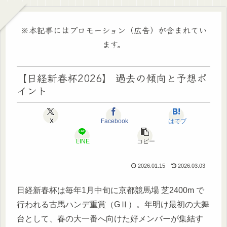
※本記事にはプロモーション（広告）が含まれてい
ます。
【日経新春杯2026】 過去の傾向と予想ポ
イント
X
Facebook
はてブ
LINE
コピー
2026.01.15
2026.03.03
日経新春杯は毎年1月中旬に京都競馬場 芝2400m で
行われる古馬ハンデ重賞（GⅡ）。年明け最初の大舞
台として、春の大一番へ向けた好メンバーが集結す