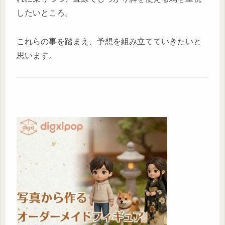
したいところ。
これらの事を踏まえ、予想を組み立てていきたいと
思います。