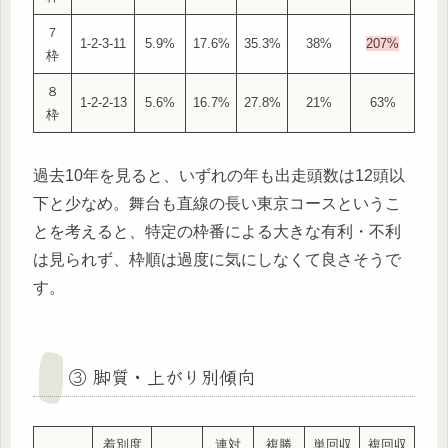
７
1-2-3-11
5.9%
17.6%
35.3%
38%
207%
枠
８
1-2-2-13
5.6%
16.7%
27.8%
21%
63%
枠
過去10年を見ると、いずれの年も出走頭数は12頭以
下と少なめ。舞台も直線の長い東京コースというこ
とを考えると、特定の枠番による大きな有利・不利
は見られず、枠順は過度に気にしなくて良さそうで
す。
③ 脚質・上がり別傾向
着別度
連対
複勝
単回収
複回収