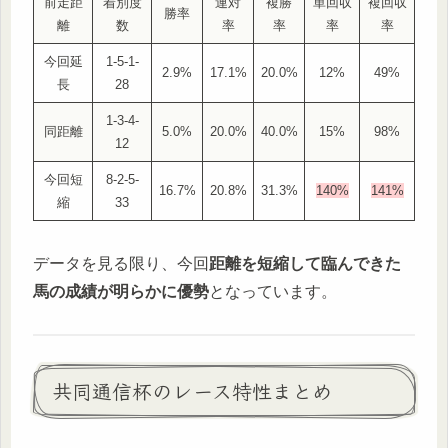
前走距
着別度
連対
複勝
単回収
複回収
勝率
離
数
率
率
率
率
今回延
1-5-1-
2.9%
17.1%
20.0%
12%
49%
長
28
1-3-4-
同距離
5.0%
20.0%
40.0%
15%
98%
12
今回短
8-2-5-
16.7%
20.8%
31.3%
140%
141%
縮
33
データを見る限り、今回
距離を短縮して臨んできた
馬の成績が明らかに優勢
となっています。
共同通信杯のレース特性まとめ