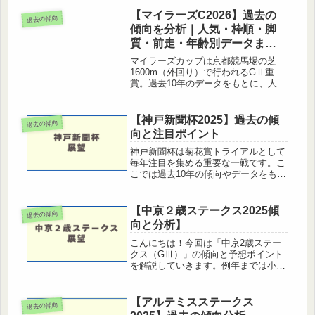
な一戦となっています。この記事では
【マイラーズC2026】過去の
過去の傾向
過去の勝ち馬傾向・デ...
傾向を分析｜人気・枠順・脚
質・前走・年齢別データまと
め
マイラーズカップは京都競馬場の芝
1600m（外回り）で行われるGⅡ重
賞。過去10年のデータをもとに、人気
別・枠順別・脚質別・前走クラス別の
成績傾向を徹底分析しました。穴馬の
傾向や買える枠順など、予想に直結す
【神戸新聞杯2025】過去の傾
過去の傾向
るポイントをデータとともに解説し
向と注目ポイント
ま...
神戸新聞杯は菊花賞トライアルとして
毎年注目を集める重要な一戦です。こ
こでは過去10年の傾向やデータをもと
に、予想の参考になるポイントをまと
めます。神戸新聞杯2025の基本情報開
催時期：9月21日(日)距離：芝
【中京２歳ステークス2025傾
過去の傾向
2400m（外回り）出走条件：3...
向と分析】
こんにちは！今回は「中京2歳ステー
クス（GⅢ）」の傾向と予想ポイント
を解説していきます。例年までは小倉
２歳ステークス（2014年〜2023年は
小倉芝1200m、2024年は中京芝
1200m）として行われており、今年か
【アルテミスステークス
過去の傾向
ら中京芝1400mに舞台...