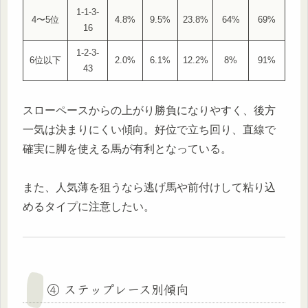
1-1-3-
4〜5位
4.8%
9.5%
23.8%
64%
69%
16
1-2-3-
6位以下
2.0%
6.1%
12.2%
8%
91%
43
スローペースからの上がり勝負になりやすく、後方
一気は決まりにくい傾向。好位で立ち回り、直線で
確実に脚を使える馬が有利となっている。
また、人気薄を狙うなら逃げ馬や前付けして粘り込
めるタイプに注意したい。
④ ステップレース別傾向