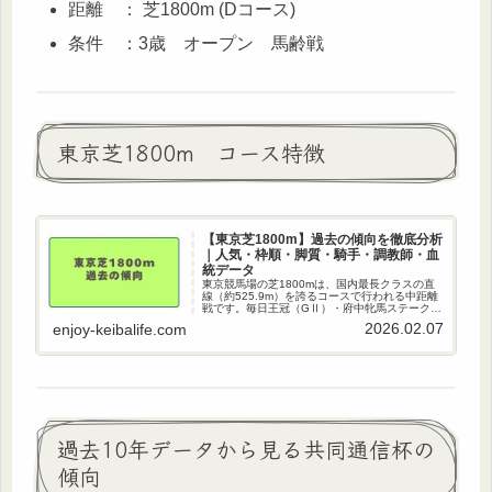
距離 ： 芝1800m (Dコース)
条件 ：3歳 オープン 馬齢戦
東京芝1800m コース特徴
【東京芝1800m】過去の傾向を徹底分析
｜人気・枠順・脚質・騎手・調教師・血
統データ
東京競馬場の芝1800mは、国内最長クラスの直
線（約525.9m）を誇るコースで行われる中距離
戦です。毎日王冠（GⅡ）・府中牝馬ステークス
（GⅡ）など重要な重賞も施行されるこのコース
2026.02.07
enjoy-keibalife.com
の傾向を、人気・枠順・脚質・騎手・調教師・
血統（種牡馬・母...
過去10年データから見る共同通信杯の
傾向