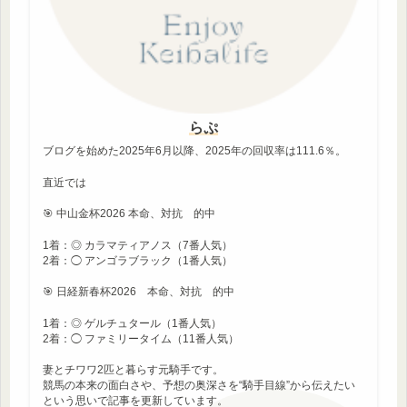
らぷ
ブログを始めた2025年6月以降、2025年の回収率は111.6％。
直近では
🎯 中山金杯2026 本命、対抗 的中
1着：◎ カラマティアノス（7番人気）
2着：◯ アンゴラブラック（1番人気）
🎯 日経新春杯2026 本命、対抗 的中
1着：◎ ゲルチュタール（1番人気）
2着：◯ ファミリータイム（11番人気）
妻とチワワ2匹と暮らす元騎手です。
競馬の本来の面白さや、予想の奥深さを“騎手目線”から伝えたい
という思いで記事を更新しています。