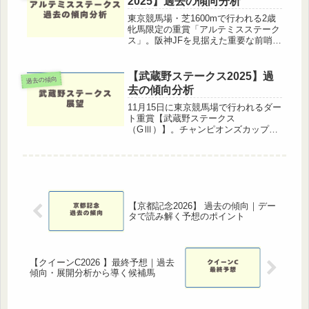
2025】過去の傾向分析
東京競馬場・芝1600mで行われる2歳
牝馬限定の重賞「アルテミスステーク
ス」。阪神JFを見据えた重要な前哨戦
として年々注目度が高まっており、過
去の傾向をしっかり押さえておくこと
は馬券攻略に直結します。この記事で
【武蔵野ステークス2025】過
過去の傾向
は過去10年のデータをもとに、...
去の傾向分析
11月15日に東京競馬場で行われるダー
ト重賞【武蔵野ステークス
（GⅢ）】。チャンピオンズカップの
前哨戦としても位置づけられており、
毎年実力馬が集結する注目レースで
す。ここでは過去10年の傾向をもと
に、枠順・脚質・人気・血統・前走ロ
ーテーショ...
【京都記念2026】 過去の傾向｜デー
タで読み解く予想のポイント
【クイーンC2026 】最終予想｜過去
傾向・展開分析から導く候補馬