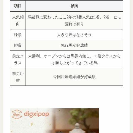
項目
傾向
人気傾
馬齢戦に変わったここ2年の1番人気は1着、2着 ヒモ
向
荒れは有り
枠順
大きな差はなさそう
脚質
先行馬が好成績
前走ク
未勝利、オープンからは馬券内無し。１勝クラスから
ラス
は勝ち上がってきている馬
前走距
今回距離短縮組が好成績
離