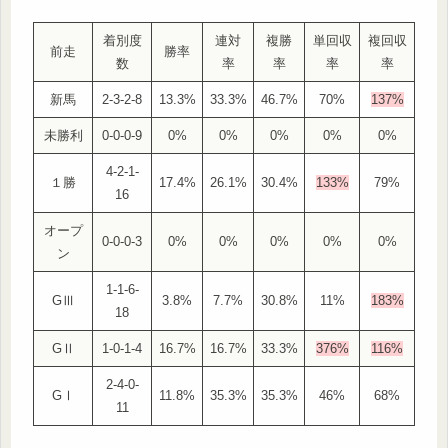
着別度
連対
複勝
単回収
複回収
前走
勝率
数
率
率
率
率
新馬
2-3-2-8
13.3%
33.3%
46.7%
70%
137%
未勝利
0-0-0-9
0%
0%
0%
0%
0%
4-2-1-
１勝
17.4%
26.1%
30.4%
133%
79%
16
オープ
0-0-0-3
0%
0%
0%
0%
0%
ン
1-1-6-
GⅢ
3.8%
7.7%
30.8%
11%
183%
18
GⅡ
1-0-1-4
16.7%
16.7%
33.3%
376%
116%
2-4-0-
GⅠ
11.8%
35.3%
35.3%
46%
68%
11