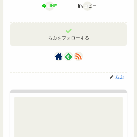
LINE
コピー
らぷをフォローする
らぷ