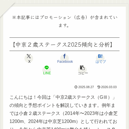
※本記事にはプロモーション（広告）が含まれてい
ます。
【中京２歳ステークス2025傾向と分析】
X
Facebook
はてブ
LINE
コピー
2025.08.27
2026.03.03
こんにちは！今回は「中京2歳ステークス（GⅢ）」
の傾向と予想ポイントを解説していきます。例年ま
では小倉２歳ステークス（2014年〜2023年は小倉芝
1200m、2024年は中京芝1200m）として行われてお