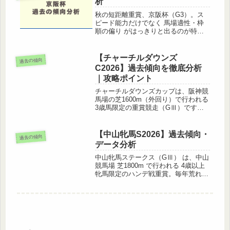
析
ラビアRC...
秋の短距離重賞、京阪杯（G3）。ス
ピード能力だけでなく 馬場適性・枠
順の偏り がはっきりと出るのが特徴
です。この記事では、過去10年の京阪
杯のデータと傾向 をもとに、好走し
やすい条件を詳しく解説します。京阪
【チャーチルダウンズ
過去の傾向
杯で馬券的中を狙うためのポイント
C2026】過去傾向を徹底分析
を...
｜攻略ポイント
チャーチルダウンズカップは、阪神競
馬場の芝1600m（外回り）で行われる
3歳馬限定の重賞競走（GⅢ）です。
毎年4月に開催され、NHKマイルカッ
プのトライアル競走として位置づけら
れており、3着以内の馬に本番への優
【中山牝馬S2026】過去傾向・
過去の傾向
先出走権が与えられます。春のマ...
データ分析
中山牝馬ステークス（GⅢ） は、中山
競馬場 芝1800m で行われる 4歳以上
牝馬限定のハンデ戦重賞。毎年荒れる
傾向が強く、万馬券・高配当が飛び出
すことも珍しくありません。この記事
では過去10年の傾向・データ分析・狙
いどころをまとめ、予想や...