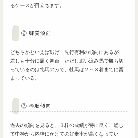
るケースが目立ちます。
② 脚質傾向
どちらかといえば逃げ・先行有利の傾向にあるが、
差しも十分に届く舞台。ただし追い込み馬で勝ち切
っているのは牝馬のみで、牡馬は２～３着までに留
まっている。
③ 枠順傾向
過去の傾向を見ると、３枠の成績が特に良く、総じ
て中枠から内枠にかけての好走率が高くなってい