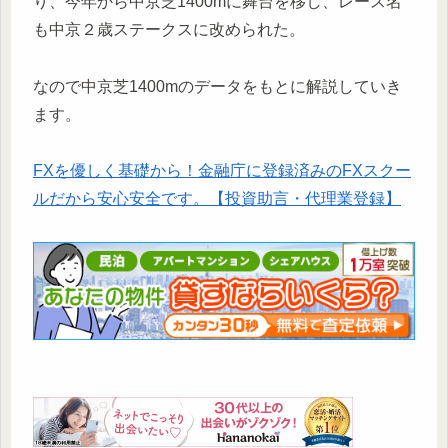
り、今年から中京芝1400mに舞台を移し、レース名
も中京２歳ステークスに改められた。
なので中京芝1400mのデータをもとに解説していき
ます。
FXを優しく基礎から！金融庁に登録済みのFXスクー
ルだから安心安全です。【投資助言・代理業登録】