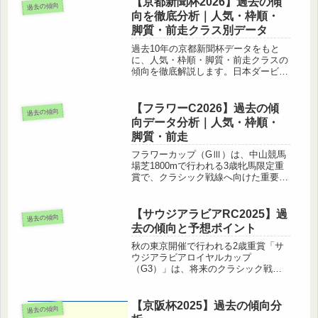
【京都新聞杯2026】過去の傾
過去の傾向
向を徹底分析｜人気・枠順・
脚質・前走クラス別データ
過去10年の京都新聞杯データをもと
に、人気・枠順・脚質・前走クラスの
傾向を徹底解説します。日本ダービー
への重要な前哨戦であるこのGⅡレー
スで、データから導き出す攻略のヒン
トをぜひ予想に活かしてください。1.
【フラワーC2026】過去の傾
過去の傾向
基本情報項目内容レース名京都新聞...
向データ分析｜人気・枠順・
脚質・前走
フラワーカップ（GⅢ）は、中山競馬
場芝1800mで行われる3歳牝馬限定重
賞で、クラシック戦線へ向けた重要な
一戦です。関東圏で行われる牝馬クラ
シック前哨戦の一つで、ここからクラ
シック戦線へ向かう馬も多く、将来性
【サウジアラビアRC2025】過
過去の傾向
のある馬が集まりやすいレースとな...
去の傾向と予想ポイント
秋の東京開催で行われる2歳重賞「サ
ウジアラビアロイヤルカップ
（G3）」は、将来のクラシック戦線
を占う注目の一戦。ここから後のG1
戦線に羽ばたく馬も多く、過去の傾向
から勝ち馬の共通点をしっかり押さえ
【京阪杯2025】過去の傾向分
過去の傾向
ておきたいレースです。🏇 サウジア