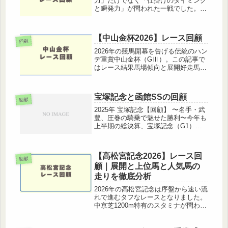
力」だけでなく「仕掛けのタイミング
と瞬発力」が問われた一戦でした。京
都3000mらしい消耗戦となりました
が、単純なスタミナ勝負というより3
コーナー手前から加速し続けられるか
【中山金杯2026】レース回顧
どうかが明暗を分けたと言ってよい...
回顧
2026年の競馬開幕を告げる伝統のハン
デ重賞中山金杯（GⅢ）。この記事で
はレース結果馬場傾向と展開好走馬・
凡走馬の要因を中心に、中山金杯2026
のレース回顧を行っていく。中山金杯
2026 レース結果着順枠番馬番馬名タ
宝塚記念と函館SSの回顧
イムオッズ1着711カラ...
回顧
2025年 宝塚記念【回顧】 〜名手・武
豊、圧巻の騎乗で魅せた勝利〜今年も
上半期の総決算、宝塚記念（G1）が
終わりました。勝ったのは、伏兵視さ
れていたメイショウタバル。そして何
よりもこの勝利を演出したのは、名手
【高松宮記念2026】レース回
――武豊騎手でした。レースを見...
回顧
顧｜展開と上位馬と人気馬の
走りを徹底分析
2026年の高松宮記念は序盤から速い流
れで進むタフなレースとなりました。
中京芝1200m特有のスタミナが問われ
る舞台で、展開・位置取り・騎手の判
断が結果を大きく左右する一戦となり