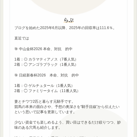
らぷ
ブログを始めた2025年6月以降、2025年の回収率は111.6％。
直近では
🎯 中山金杯2026 本命、対抗 的中
1着：◎ カラマティアノス（7番人気）
2着：◯ アンゴラブラック（1番人気）
🎯 日経新春杯2026 本命、対抗 的中
1着：◎ ゲルチュタール（1番人気）
2着：◯ ファミリータイム（11番人気）
妻とチワワ2匹と暮らす元騎手です。
競馬の本来の面白さや、予想の奥深さを“騎手目線”から伝えたい
という思いで記事を更新しています。
少ない資金でも楽しめるよう、買い目はできるだけ絞りつつ、妙
味のある穴馬も紹介します。