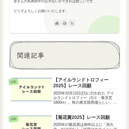
皆さんの馬券的中のお手伝いができれば嬉しいです。
どうぞよろしくお願いいたします。
関連記事
【アイルランドトロフィー
回顧
2025】レース回顧
2025年10月12日(日)に行われた アイ
ルランドトロフィー（GⅡ・東京芝
1800m）。秋の東京競馬場らしい、軽
い馬場で行われた一戦は、例年通りエ
リザベス女王杯を見据える実力馬たち
が集結し、見応えあるレースとなりま
【菊花賞2025】レース回顧
回顧
した。この記事では、レー...
2025年の菊花賞は例年以上に「持久