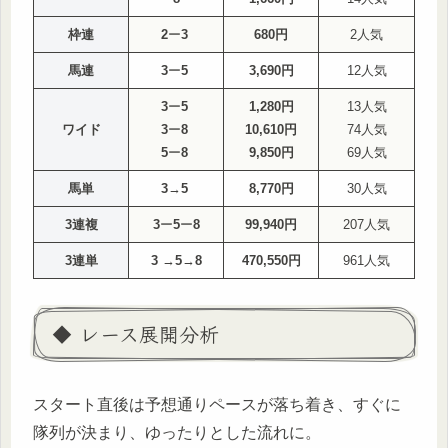
枠連
2
ー
3
680円
2人気
馬連
3
ー
5
3,690円
12人気
3
ー
5
1,280円
13人気
ワイド
3
ー
8
10,610円
74人気
5
ー
8
9,850円
69人気
馬単
3
→
5
8,770円
30人気
3連複
3
ー
5
ー
8
99,940円
207人気
3連単
3
→
5
→
8
470,550円
961人気
◆ レース展開分析
スタート直後は予想通りペースが落ち着き、すぐに
隊列が決まり、ゆったりとした流れに。