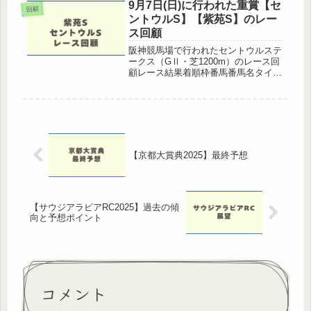
ました。この記事では 高松宮記念
9月7日(日)に行われた重賞【セ
回顧
2026のレース回顧、展開分析...
ントウルS】【紫苑S】のレー
ス回顧
阪神競馬場で行われたセントウルステ
ークス（GⅡ・芝1200m）のレース回
顧レース結果着順枠番馬番馬名タイム
（上がり３F）差オッズ1着47カンチ
ェンジュンガ牡5 496kg(+12) 川田
57.0kg栗東･庄野1:07.4 (33.1)19...
【京都大賞典2025】最終予想
【サウジアラビアRC2025】過去の傾
向と予想ポイント
コメント