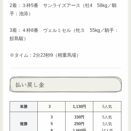
2着：３枠5番 サンライズアース（牡4 58kg／騎
手：池添）
3着：４枠8番 ヴェルミセル（牝５ 55kg／騎手：
鮫島駿）
※タイム：2分23秒9（稍重馬場）
払い戻し金
単勝
3
1,130円
5人気
3
330円
5人気
複勝
5
250円
3人気
8
1,660円
14人気