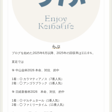
らぷ
ブログを始めた2025年6月以降、2025年の回収率は111.6％。
直近では
🎯 中山金杯2026 本命、対抗 的中
1着：◎ カラマティアノス（7番人気）
2着：◯ アンゴラブラック（1番人気）
🎯 日経新春杯2026 本命、対抗 的中
1着：◎ ゲルチュタール（1番人気）
2着：◯ ファミリータイム（11番人気）