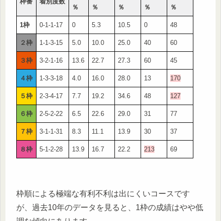
枠番
着別度数
％
％
％
％
％
1枠
0-1-1-17
0
5.3
10.5
0
48
２枠
1-1-3-15
5.0
10.0
25.0
40
60
３枠
3-2-1-16
13.6
22.7
27.3
60
45
４枠
1-3-3-18
4.0
16.0
28.0
13
170
５枠
2-3-4-17
7.7
19.2
34.6
48
127
６枠
2-5-2-22
6.5
22.6
29.0
31
77
７枠
3-1-1-31
8.3
11.1
13.9
30
37
８枠
5-1-2-28
13.9
16.7
22.2
213
69
枠順による極端な有利不利は出にくいコースです
が、過去10年のデータを見ると、1枠の成績はやや低