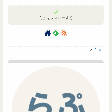
らぷをフォローする
らぷ