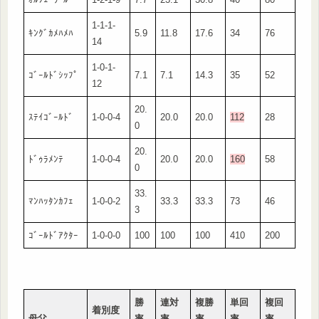
1-1-1-
ｷﾝｸﾞｶﾒﾊﾒﾊ
5.9
11.8
17.6
34
76
14
1-0-1-
ｺﾞｰﾙﾄﾞｼｯﾌﾟ
7.1
7.1
14.3
35
52
12
20.
ｽﾃｲｺﾞｰﾙﾄﾞ
1-0-0-4
20.0
20.0
112
28
0
20.
ﾄﾞｩﾗﾒﾝﾃ
1-0-0-4
20.0
20.0
160
58
0
33.
ﾏﾝﾊｯﾀﾝｶﾌｪ
1-0-0-2
33.3
33.3
73
46
3
ｺﾞｰﾙﾄﾞｱｸﾀｰ
1-0-0-0
100
100
100
410
200
勝
連対
複勝
単回
複回
着別度
母父
率
率
率
率
率