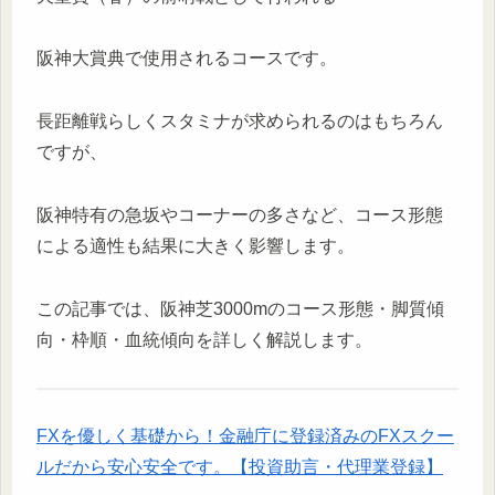
阪神大賞典で使用されるコースです。
長距離戦らしくスタミナが求められるのはもちろん
ですが、
阪神特有の急坂やコーナーの多さなど、コース形態
による適性も結果に大きく影響します。
この記事では、阪神芝3000mのコース形態・脚質傾
向・枠順・血統傾向を詳しく解説します。
FXを優しく基礎から！金融庁に登録済みのFXスクー
ルだから安心安全です。【投資助言・代理業登録】