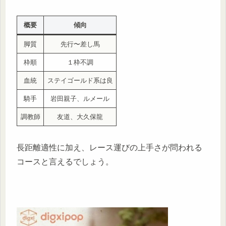
概要
傾向
脚質
先行〜差し馬
枠順
１枠不調
血統
ステイゴールド系は良
騎手
岩田親子、ルメール
調教師
友道、大久保龍
長距離適性に加え、レース運びの上手さが問われる
コースと言えるでしょう。