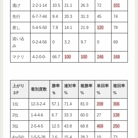
逃げ
2-2-1-14
10.5
21.1
26.3
72
101
先行
6-7-7-44
9.4
20.3
31.3
45
74
差し
5-4-5-50
7.8
14.1
21.9
120
78
追い込
0-2-4-56
0
3.2
9.7
0
69
み
マクリ
4-2-0-0-
66.7
100
100
246
168
上がり
勝率
連対率
複勝率
単回率
複回率
着別度数
３F
％
%
%
%
%
1位
12-3-2-4
57.1
71.4
81.0
208
306
2位
1-4-4-6
6.7
33.3
60.0
27
138
3位
2-5-4-5
12.5
43.8
68.8
469
250
4〜5位
1-5-5-28
2.6
15.4
28.2
10
73