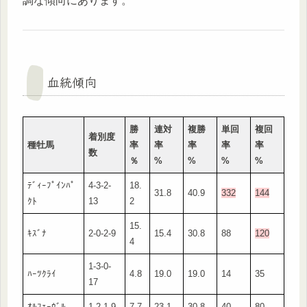
調な傾向にあります。
血統傾向
勝
連対
複勝
単回
複回
着別度
種牡馬
率
率
率
率
率
数
％
%
%
%
%
ﾃﾞｨｰﾌﾟｲﾝﾊﾟ
4-3-2-
18.
31.8
40.9
332
144
ｸﾄ
13
2
15.
ｷｽﾞﾅ
2-0-2-9
15.4
30.8
88
120
4
1-3-0-
ﾊｰﾂｸﾗｲ
4.8
19.0
19.0
14
35
17
ｵﾙﾌｪｰｳﾞﾙ
1-2-1-9
7.7
23.1
30.8
40
80