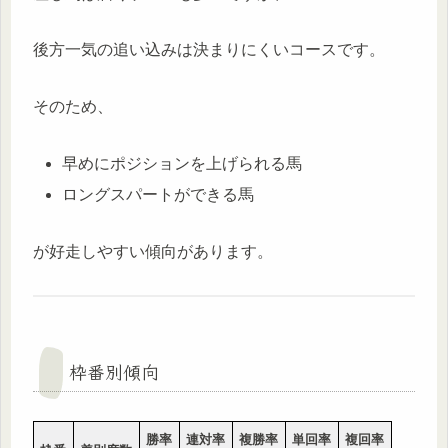
後方一気の追い込みは決まりにくいコースです。
そのため、
早めにポジションを上げられる馬
ロングスパートができる馬
が好走しやすい傾向があります。
枠番別傾向
勝率
連対率
複勝率
単回率
複回率