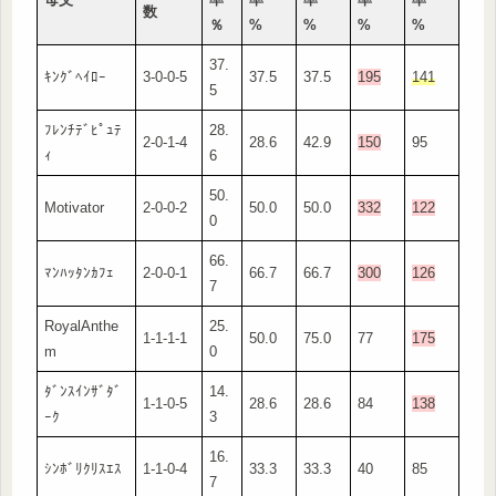
数
％
%
%
%
%
37.
ｷﾝｸﾞﾍｲﾛｰ
3-0-0-5
37.5
37.5
195
141
5
ﾌﾚﾝﾁﾃﾞﾋﾟｭﾃ
28.
2-0-1-4
28.6
42.9
150
95
ｨ
6
50.
Motivator
2-0-0-2
50.0
50.0
332
122
0
66.
ﾏﾝﾊｯﾀﾝｶﾌｪ
2-0-0-1
66.7
66.7
300
126
7
RoyalAnthe
25.
1-1-1-1
50.0
75.0
77
175
m
0
ﾀﾞﾝｽｲﾝｻﾞﾀﾞ
14.
1-1-0-5
28.6
28.6
84
138
ｰｸ
3
16.
ｼﾝﾎﾞﾘｸﾘｽｴｽ
1-1-0-4
33.3
33.3
40
85
7