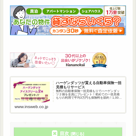
ハーゲンダッツが貰える自動車保険一括
見積もりサービス
無料の自動車保険一括見積もりでハーゲンダッ
ツ２個を全員にプレゼント！初めての一括見積
もりの利用で平均3万円も保険料を節約！1,000
万人以上が利用している自動車保険一括見積も
りです。
www.insweb.co.jp
目次