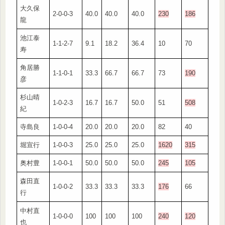
大久保
2-0-0-3
40.0
40.0
40.0
230
186
龍
池江泰
1-1-2-7
9.1
18.2
36.4
10
70
寿
角居勝
1-1-0-1
33.3
66.7
66.7
73
190
彦
杉山晴
1-0-2-3
16.7
16.7
50.0
51
508
紀
寺島良
1-0-0-4
20.0
20.0
20.0
82
40
堀宣行
1-0-0-3
25.0
25.0
25.0
1620
315
奥村豊
1-0-0-1
50.0
50.0
50.0
245
105
森田直
1-0-0-2
33.3
33.3
33.3
176
66
行
中村直
1-0-0-0
100
100
100
240
120
也