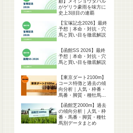
顧】メイショウタバル
がゲリラ豪雨を味方に
史上3頭目の連覇
【宝塚記念2026】最終
予想｜本命・対抗・穴
馬と買い目を徹底解説
【函館SS 2026】最終
予想｜本命・対抗・穴
馬と買い目を徹底解説
【東京ダート2100m】
コース特徴と過去の傾
向分析｜人気・枠番・
馬番・脚質・種牡馬別
データ
【函館芝2000m】過去
の傾向分析｜人気・枠
番・馬番・脚質・種牡
馬別データまとめ