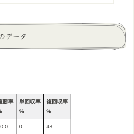
のデータ
複勝率
単回収率
複回収率
%
%
%
0.0
0
48