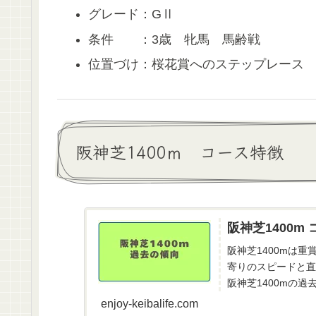
グレード：GⅡ
条件 ：3歳 牝馬 馬齢戦
位置づけ：桜花賞へのステップレース
阪神芝1400ｍ コース特徴
阪神芝1400
阪神芝1400mは
寄りのスピードと直
阪神芝1400mの
教師別に分けて詳しく
enjoy-keibalife.com