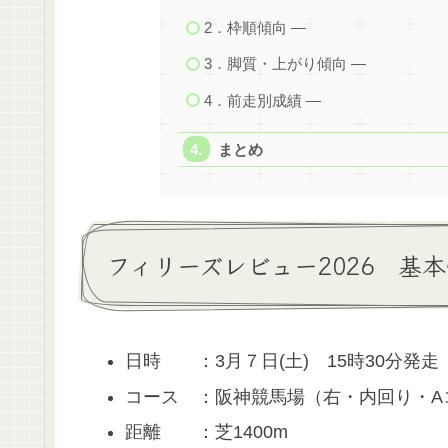
2．枠順傾向 ―
3．脚質・上がり傾向 ―
4．前走別成績 ―
まとめ
フィリーズレビュー2026 基
日時 ：3月７日(土) 15時30分発走
コース ：阪神競馬場（右・内回り・
距離 ：芝1400m