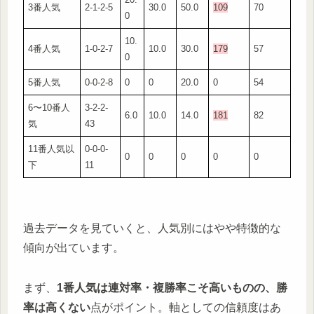
3番人気
2-1-2-5
30.0
50.0
109
70
0
10.
4番人気
1-0-2-7
10.0
30.0
179
57
0
5番人気
0-0-2-8
0
0
20.0
0
54
6〜10番人
3-2-2-
6.0
10.0
14.0
181
82
気
43
11番人気以
0-0-0-
0
0
0
0
0
下
11
過去データを見ていくと、人気別にはやや特徴的な
傾向が出ています。
まず、
1番人気は連対率・複勝率こそ高いものの、勝
率は高くない
点がポイント。軸としての信頼度はあ