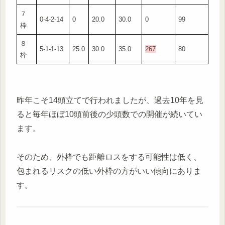
７
0-4-2-14
0
20.0
30.0
0
99
枠
８
5-1-1-13
25.0
30.0
35.0
267
80
枠
昨年こそ14頭立てで行われましたが、過去10年を見
ると毎年ほぼ10頭前後の少頭数での開催が続いてい
ます。
そのため、外枠でも距離ロスをする可能性は低く、
包まれるリスクの低い外枠の方がいい傾向にありま
す。