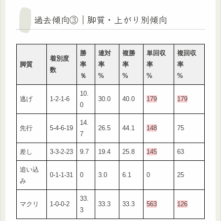
過去傾向③｜脚質・上がり別傾向
勝
連対
複勝
単回収
複回収
着別度
脚質
率
率
率
率
率
数
％
%
%
%
%
10.
逃げ
1-2-1-6
30.0
40.0
179
179
0
14.
先行
5-4-6-19
26.5
44.1
148
75
7
差し
3-3-2-23
9.7
19.4
25.8
145
63
追い込
0-1-1-31
0
3.0
6.1
0
25
み
33.
マクリ
1-0-0-2
33.3
33.3
563
126
3