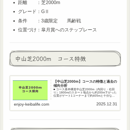
距離 ：芝2000m
グレード：GⅡ
条件 ：3歳限定 馬齢戦
位置づけ：皐月賞へのステップレース
中山芝2000m コース特徴
【中山芝2000m】コースの特徴と過去の
傾向分析
■ コース基本構造中山芝2000m（内回り・右回
り）1800mのスタート地点から約200m下がった
位置がゲート1コーナーまで約405mと十分な距
離があるコーナー4つの小回りコースで器用さが
必須■ ペース傾向スタート後、先行争いが激化し
2025.12.31
enjoy-keibalife.com
やすい...