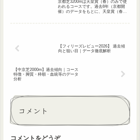
京都芝3200mは天皇賞（春）のみで使
われるコースです。過去8年（京都開
催）のデータをもとに、天皇賞（春）
（京都芝3200m）の人気・枠順・脚
質・騎手・調教師・血統別の傾向を徹
底解説します。先行有利・人気馬信頼
のデータが明確で、2026年の...
【フィリーズレビュー2026】 過去傾
向と狙い目｜データ徹底解析
【中京芝2000m】過去傾向｜コース
特徴・脚質・枠順・血統等のデータ
分析
コメント
コメントをどうぞ