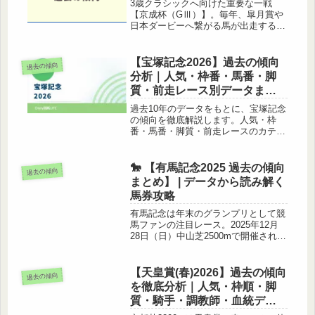
3歳クラシックへ向けた重要な一戦
【京成杯（GⅢ）】。毎年、皐月賞や
日本ダービーへ繋がる馬が出走する一
方で、波乱も多く、予想が難しい重賞
として知られています。この記事では
「京成杯2026 過去の傾向」をテーマ
【宝塚記念2026】過去の傾向
過去の傾向
に、レースの基本情報過去10年の人...
分析｜人気・枠番・馬番・脚
質・前走レース別データまと
め
過去10年のデータをもとに、宝塚記念
の傾向を徹底解説します。人気・枠
番・馬番・脚質・前走レースのカテゴ
リ別に集計した成績データを表にまと
め、攻略ポイントを分かりやすくお伝
えします。上半期の総決算・宝塚記念
🐎 【有馬記念2025 過去の傾向
過去の傾向
2026の予想に、ぜひお役立てくださ...
まとめ】 | データから読み解く
馬券攻略
有馬記念は年末のグランプリとして競
馬ファンの注目レース。2025年12月
28日（日）中山芝2500mで開催される
今年も、過去の傾向を分析して勝ちパ
ターンを探ります。この記事では「人
気」「前走」「馬番」「年齢＆実績」
【天皇賞(春)2026】過去の傾向
過去の傾向
など、馬券に活かせる要点を...
を徹底分析｜人気・枠順・脚
質・騎手・調教師・血統デー
タまとめ