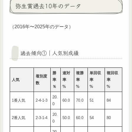
弥生賞過去10年のデータ
（2016年〜2025年のデータ）
過去傾向①｜人気別成績
勝
連対
複勝
単回収
複回収
着別度
人気
率
率
率
率
率
数
％
%
%
%
%
20.
1番人気
2-4-1-3
60.0
70.0
51
84
0
20.
2番人気
2-3-1-4
50.0
60.0
54
80
0
20.