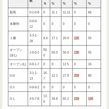
数
％
%
%
%
%
新馬
0-1-0-8
0
11.1
11.11
0
66
0-0-0-
未勝利
0
0
0
0
0
12
3-3-1-
１勝
8.6
17.1
20.0
126
55
28
オープン
50.
1-0-0-1
50.0
50.0
130
55
(非L)
0
オープン(L)
0-0-1-7
0
0
12.5
0
16
3-1-1-
16.
GⅢ
22.2
27.8
258
80
13
7
GⅡ
0-0-0-2
0
0
0
0
0
13.
G１
3-5-7-8
34.8
65.2
159
145
0