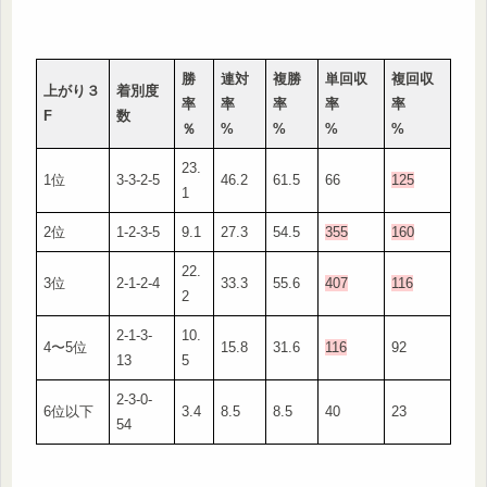
勝
連対
複勝
単回収
複回収
上がり３
着別度
率
率
率
率
率
F
数
％
%
%
%
%
23.
1位
3-3-2-5
46.2
61.5
66
125
1
2位
1-2-3-5
9.1
27.3
54.5
355
160
22.
3位
2-1-2-4
33.3
55.6
407
116
2
2-1-3-
10.
4〜5位
15.8
31.6
116
92
13
5
2-3-0-
6位以下
3.4
8.5
8.5
40
23
54