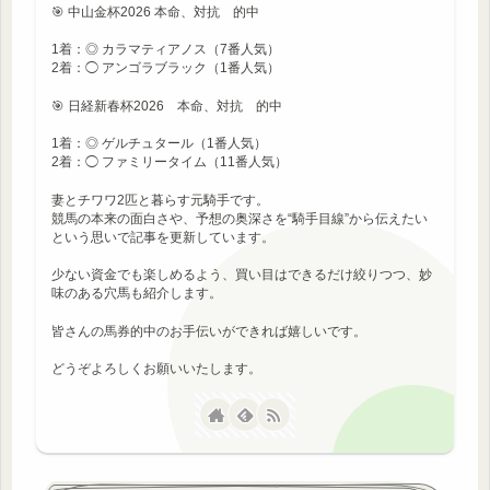
🎯 中山金杯2026 本命、対抗 的中
1着：◎ カラマティアノス（7番人気）
2着：◯ アンゴラブラック（1番人気）
🎯 日経新春杯2026 本命、対抗 的中
1着：◎ ゲルチュタール（1番人気）
2着：◯ ファミリータイム（11番人気）
妻とチワワ2匹と暮らす元騎手です。
競馬の本来の面白さや、予想の奥深さを“騎手目線”から伝えたい
という思いで記事を更新しています。
少ない資金でも楽しめるよう、買い目はできるだけ絞りつつ、妙
味のある穴馬も紹介します。
皆さんの馬券的中のお手伝いができれば嬉しいです。
どうぞよろしくお願いいたします。