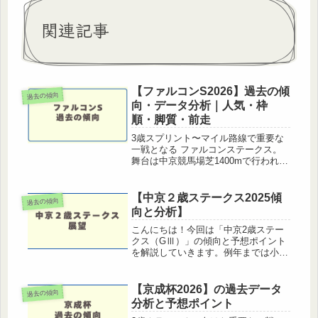
関連記事
【ファルコンS2026】過去の傾
過去の傾向
向・データ分析｜人気・枠
順・脚質・前走
3歳スプリント〜マイル路線で重要な
一戦となる ファルコンステークス。
舞台は中京競馬場芝1400mで行われる
GⅢです。短距離適性の高い3歳馬が
集まり、今後のNHKマイル路線にもつ
ながる注目レース。この記事では フ
【中京２歳ステークス2025傾
過去の傾向
ァルコンステークス2026の予...
向と分析】
こんにちは！今回は「中京2歳ステー
クス（GⅢ）」の傾向と予想ポイント
を解説していきます。例年までは小倉
２歳ステークス（2014年〜2023年は
小倉芝1200m、2024年は中京芝
1200m）として行われており、今年か
【京成杯2026】の過去データ
過去の傾向
ら中京芝1400mに舞台...
分析と予想ポイント