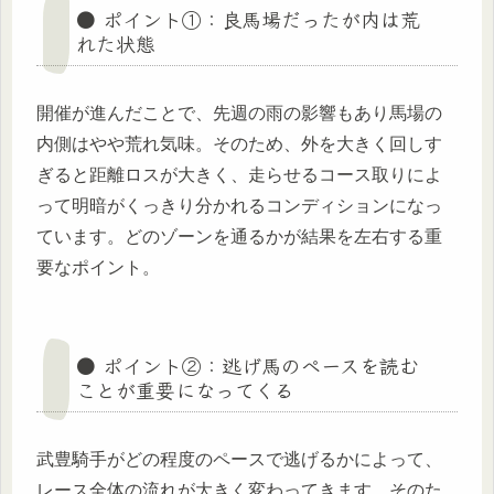
● ポイント①：良馬場だったが内は荒
れた状態
開催が進んだことで、先週の雨の影響もあり馬場の
内側はやや荒れ気味。そのため、外を大きく回しす
ぎると距離ロスが大きく、走らせるコース取りによ
って明暗がくっきり分かれるコンディションになっ
ています。どのゾーンを通るかが結果を左右する重
要なポイント。
● ポイント②：逃げ馬のペースを読む
ことが重要になってくる
武豊騎手がどの程度のペースで逃げるかによって、
レース全体の流れが大きく変わってきます。そのた