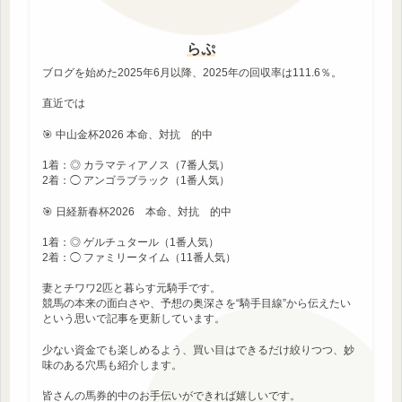
らぷ
ブログを始めた2025年6月以降、2025年の回収率は111.6％。
直近では
🎯 中山金杯2026 本命、対抗 的中
1着：◎ カラマティアノス（7番人気）
2着：◯ アンゴラブラック（1番人気）
🎯 日経新春杯2026 本命、対抗 的中
1着：◎ ゲルチュタール（1番人気）
2着：◯ ファミリータイム（11番人気）
妻とチワワ2匹と暮らす元騎手です。
競馬の本来の面白さや、予想の奥深さを“騎手目線”から伝えたい
という思いで記事を更新しています。
少ない資金でも楽しめるよう、買い目はできるだけ絞りつつ、妙
味のある穴馬も紹介します。
皆さんの馬券的中のお手伝いができれば嬉しいです。