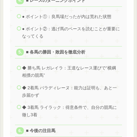
■ レースのターニングポイント
● ポイント①：良馬場だったが内は荒れた状態
● ポイント②：逃げ馬のペースを読むことが重要に
なってくる
■ 各馬の勝因・敗因を徹底分析
◆ 勝ち馬 レガレイラ：王道なレース運びで“横綱
相撲の競馬”
◆ 2着馬 パラディレーヌ：能力は証明も、あと一
歩届かず
◆ 3着馬 ライラック：得意条件で、自分の競馬に
徹し3着
■ 今後の注目馬