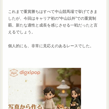
これまで重賞勝ちはすべて中山競馬場で挙げてきま
したが、今回はキャリア初の“中山以外”での重賞制
覇。新たな適性と成長を感じさせる一戦だったと言
えるでしょう。
個人的にも、非常に見応えのあるレースでした。