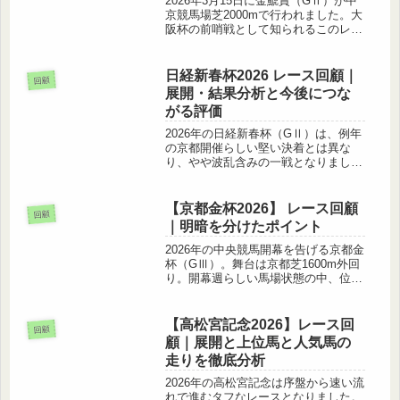
2026年3月15日に金鯱賞（GⅡ）が中
京競馬場芝2000mで行われました。大
阪杯の前哨戦として知られるこのレー
ス。今年も実績馬や重賞常連組が揃
い、ハイレベルな一戦となりました。
結果は後方待機から鋭く差し脚を伸ば
日経新春杯2026 レース回顧｜
回顧
したシェイクユアハートが見事...
展開・結果分析と今後につな
がる評価
2026年の日経新春杯（GⅡ）は、例年
の京都開催らしい堅い決着とは異な
り、やや波乱含みの一戦となりまし
た。今年は展開や位置取りが結果に大
きく影響し、各馬の立ち回りが明暗を
分けるレースだったと言えるでしょ
【京都金杯2026】 レース回顧
回顧
う。本記事では、・レース全体の流
｜明暗を分けたポイント
れ・上...
2026年の中央競馬開幕を告げる京都金
杯（GⅢ）。舞台は京都芝1600m外回
り。開幕週らしい馬場状態の中、位置
取りと進路取りが結果を大きく左右す
る一戦となりました。本記事では、京
都金杯2026のレース内容を振り返りつ
【高松宮記念2026】レース回
回顧
つ、展開・馬場傾向・好走...
顧｜展開と上位馬と人気馬の
走りを徹底分析
2026年の高松宮記念は序盤から速い流
れで進むタフなレースとなりました。