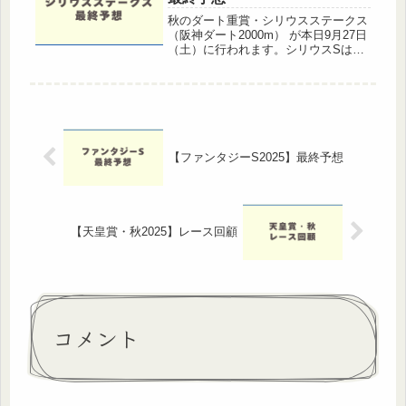
秋のダート重賞・シリウスステークス
（阪神ダート2000m） が本日9月27日
（土）に行われます。シリウスSはハ
ンデ戦ということもあり、毎年のよう
に波乱が起きやすい一戦。過去の傾向
を踏まえると「先行力」と「持続力」
が問われる舞台で、人気馬がそ...
【ファンタジーS2025】最終予想
【天皇賞・秋2025】レース回顧
コメント