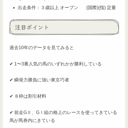
出走条件：３歳以上 オープン (国際)(指) 定量
注目ポイント
過去10年のデータを見てみると
✔ 1〜3番人気の馬のいずれかが勝利している
✔ 瞬発力勝負に強い東京巧者
✔ ８枠は割引材料
✔ 前走GⅡ、GⅠ組の格上のレースを使ってきている
馬が馬券内にきている