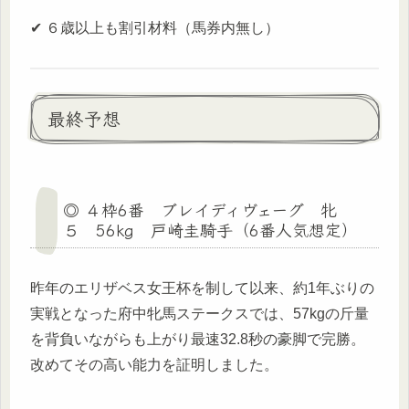
✔ ６歳以上も割引材料（馬券内無し）
最終予想
◎ ４枠6番 ブレイディヴェーグ 牝
５ 56kg 戸崎圭騎手（6番人気想定）
昨年のエリザベス女王杯を制して以来、約1年ぶりの
実戦となった府中牝馬ステークスでは、57kgの斤量
を背負いながらも上がり最速32.8秒の豪脚で完勝。
改めてその高い能力を証明しました。