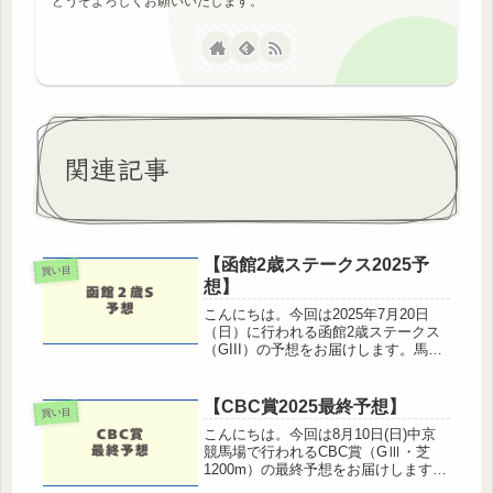
どうぞよろしくお願いいたします。
関連記事
【函館2歳ステークス2025予
買い目
想】
こんにちは。今回は2025年7月20日
（日）に行われる函館2歳ステークス
（GIII）の予想をお届けします。馬場
傾向や展開、注目馬をしっかりと分析
して馬券戦略に役立てていきましょ
う。【函館2歳ステークス2025予想】
【CBC賞2025最終予想】
買い目
🔍 函館2歳Sの傾向とポイ...
こんにちは。今回は8月10日(日)中京
競馬場で行われるCBC賞（GⅢ・芝
1200m）の最終予想をお届けします。
それでは、展開予想から有力馬の評