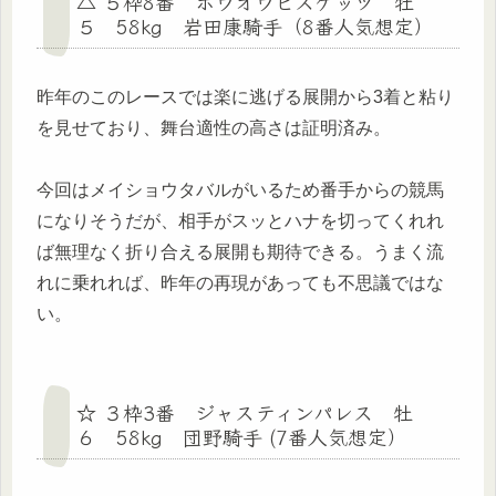
△ ５枠8番 ホウオウビスケッツ 牡
５ 58kg 岩田康騎手（8番人気想定）
昨年のこのレースでは楽に逃げる展開から3着と粘り
を見せており、舞台適性の高さは証明済み。
今回はメイショウタバルがいるため番手からの競馬
になりそうだが、相手がスッとハナを切ってくれれ
ば無理なく折り合える展開も期待できる。うまく流
れに乗れれば、昨年の再現があっても不思議ではな
い。
☆ ３枠3番 ジャスティンパレス 牡
６ 58kg 団野騎手 (7番人気想定）