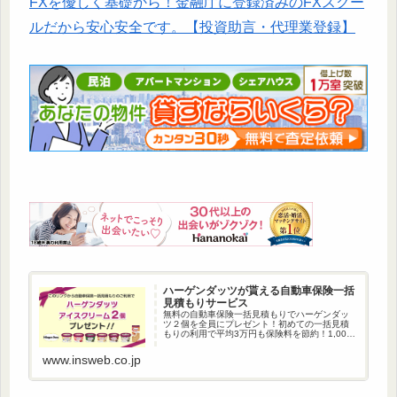
FXを優しく基礎から！金融庁に登録済みのFXスクー
ルだから安心安全です。【投資助言・代理業登録】
ハーゲンダッツが貰える自動車保険一括
見積もりサービス
無料の自動車保険一括見積もりでハーゲンダッ
ツ２個を全員にプレゼント！初めての一括見積
もりの利用で平均3万円も保険料を節約！1,000
万人以上が利用している自動車保険一括見積も
りです。
www.insweb.co.jp