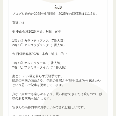
らぷ
ブログを始めた2025年6月以降、2025年の回収率は111.6％。
直近では
🎯 中山金杯2026 本命、対抗 的中
1着：◎ カラマティアノス（7番人気）
2着：◯ アンゴラブラック（1番人気）
🎯 日経新春杯2026 本命、対抗 的中
1着：◎ ゲルチュタール（1番人気）
2着：◯ ファミリータイム（11番人気）
妻とチワワ2匹と暮らす元騎手です。
競馬の本来の面白さや、予想の奥深さを“騎手目線”から伝えたい
という思いで記事を更新しています。
少ない資金でも楽しめるよう、買い目はできるだけ絞りつつ、妙
味のある穴馬も紹介します。
皆さんの馬券的中のお手伝いができれば嬉しいです。