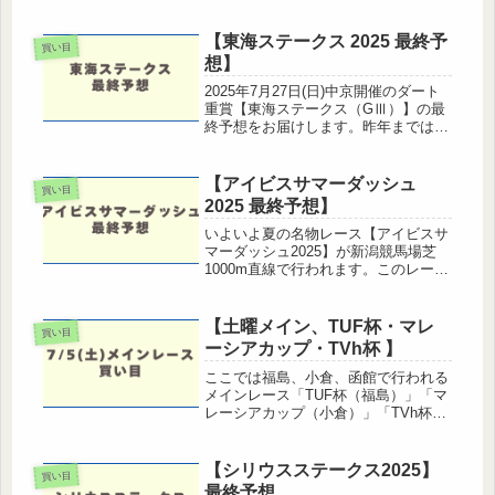
価、本命馬まで順に見ていきましょ
う。 CBC賞2025 レース概要日
【東海ステークス 2025 最終予
程： 2025年8月10日(日...
買い目
想】
2025年7月27日(日)中京開催のダート
重賞【東海ステークス（GⅢ）】の最
終予想をお届けします。昨年までは１
月に中京ダート1800m（GⅡ）で施行
されてフェブラリーステークスの前哨
戦だったが、今年から７月半ばのダー
【アイビスサマーダッシュ
買い目
ト1400m（GⅢ）に変...
2025 最終予想】
いよいよ夏の名物レース【アイビスサ
マーダッシュ2025】が新潟競馬場芝
1000m直線で行われます。このレース
は「外枠有利」が定説で、毎年のよう
に波乱含みの結果となるスプリント重
賞。今回は枠順、馬場状態、過去傾向
【土曜メイン、TUF杯・マレ
買い目
を踏まえて最終予想と買い目をお...
ーシアカップ・TVh杯 】
ここでは福島、小倉、函館で行われる
メインレース「TUF杯（福島）」「マ
レーシアカップ（小倉）」「TVh杯
（函館）」の3本立てで予想していき
ます！■福島11R TUF杯（3勝クラ
ス・ダート1150m・定量）【傾向】
【シリウスステークス2025】
買い目
TUF杯が行われる福島ダート...
最終予想