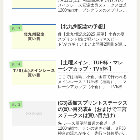
7月12日(土)、福島競馬場で行われる
メインレース安達太良ステークスは芝
1200mのオープンクラスのスプリント
戦。夏競馬らしくスピードと展開がモ
ノをいう一戦となりそうです。この記
事では、過去の傾向や馬場状態を踏ま
【北九州記念の予想】
買い目
えた予想、注目馬、そして穴馬...
📘【北九州記念2025 展望】小倉の夏
スプリント戦は“軽ハンデ×スピー
ド”がカギ！いよいよ開幕2週目を迎え
る小倉開催。馬場もまだまだフレッシ
ュで、例年どおり先行有利が続きそう
な気配です。スピード自慢が集う小倉
【土曜メイン、TUF杯・マレ
1200m戦ということで、今年の...
買い目
ーシアカップ・TVh杯 】
ここでは福島、小倉、函館で行われる
メインレース「TUF杯（福島）」「マ
レーシアカップ（小倉）」「TVh杯
（函館）」の3本立てで予想していき
ます！■福島11R TUF杯（3勝クラ
ス・ダート1150m・定量）【傾向】
(G3)函館スプリントステークス
買い目
TUF杯が行われる福島ダート...
の買い目発表&（おまけで三宮
ステークスは買い目だけ）
🏇 レース展望開幕週の良芝・芝
1200m戦で、テンの速さが鍵。３F33
秒台の流れが多く、先行〜好位勢が有
利な傾向です（過去10年：逃げ20%、