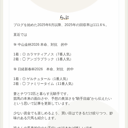
らぷ
ブログを始めた2025年6月以降、2025年の回収率は111.6％。
直近では
🎯 中山金杯2026 本命、対抗 的中
1着：◎ カラマティアノス（7番人気）
2着：◯ アンゴラブラック（1番人気）
🎯 日経新春杯2026 本命、対抗 的中
1着：◎ ゲルチュタール（1番人気）
2着：◯ ファミリータイム（11番人気）
妻とチワワ2匹と暮らす元騎手です。
競馬の本来の面白さや、予想の奥深さを“騎手目線”から伝えたい
という思いで記事を更新しています。
少ない資金でも楽しめるよう、買い目はできるだけ絞りつつ、妙
味のある穴馬も紹介します。
皆さんの馬券的中のお手伝いができれば嬉しいです。