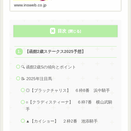
りです。
www.insweb.co.jp
目次
【函館2歳ステークス2025予想】
🔍 函館2歳Sの傾向とポイント
📝 2025年注目馬
◎【ブラックチャリス】 ６枠8番 浜中騎手
○【クラディスティーナ】 ６枠7番 横山武騎
手
▲【カイショー】 ２枠2番 池添騎手