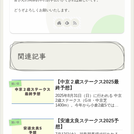
どうぞよろしくお願いいたします。
関連記事
【中京２歳ステークス2025最
買い目
終予想】
2025年8月31日（日）に行われる 中京
2歳ステークス（GⅢ・中京芝
1400m）。今年から小倉2歳Sではな
く「中京2歳S」として開催されるた
め、データ面での比較が難しい一戦で
すが、好配当が狙える注目レースで
【安達太良ステークス2025予
買い目
す。本記事では、出走馬の近走内容...
想】