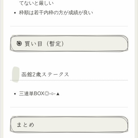
てないと厳しい
枠順は若干内枠の方が成績が良い
🎯 買い目（暫定）
函館2歳ステークス
三連単BOX◎-○-▲
まとめ