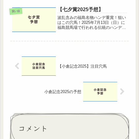
先行40%の３着内） 。道悪の心配は
少なさそうですが、洋芝適性は依然重
【七夕賞2025予想】
買い目
要。注目馬・軸候補◎ ナムラ...
波乱含みの福島名物ハンデ重賞！狙い
はこの穴馬！2025年7月13日（日）に
福島競馬場で行われる伝統のハンデ重
賞【第61回七夕賞（GIII）】。福島芝
2000mで行われるこの一戦は、毎年の
ように波乱が巻き起こる“夏の名物レ
ース”として知られて...
【小倉記念2025】注目穴馬
小倉記念2025の予想
コメント