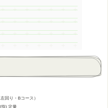
（左回り・Bコース）
指) 定量