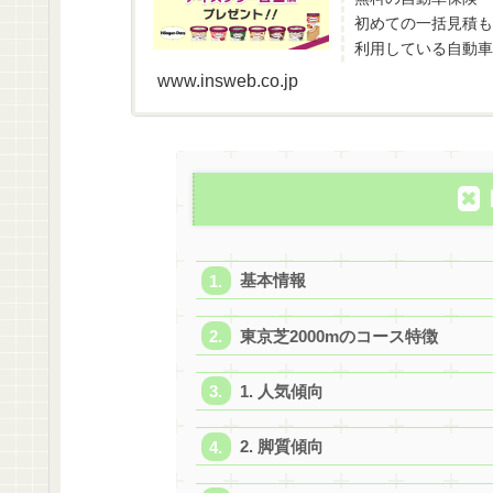
初めての一括見積も
利用している自動車
www.insweb.co.jp
基本情報
東京芝2000mのコース特徴
1. 人気傾向
2. 脚質傾向