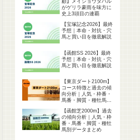
顧】メイショウタバル
がゲリラ豪雨を味方に
史上3頭目の連覇
【宝塚記念2026】最終
予想｜本命・対抗・穴
馬と買い目を徹底解説
【函館SS 2026】最終
予想｜本命・対抗・穴
馬と買い目を徹底解説
【東京ダート2100m】
コース特徴と過去の傾
向分析｜人気・枠番・
馬番・脚質・種牡馬別
データ
【函館芝2000m】過去
の傾向分析｜人気・枠
番・馬番・脚質・種牡
馬別データまとめ