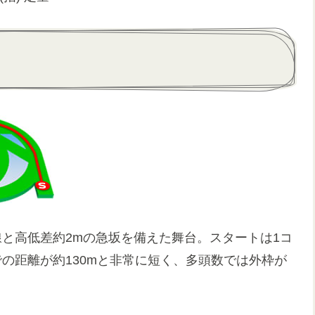
直線と高低差約2mの急坂を備えた舞台。スタートは1コ
の距離が約130mと非常に短く、多頭数では外枠が