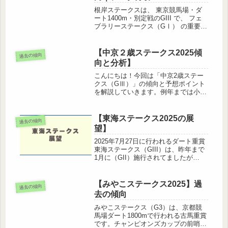
ます...
根岸ステークスは、 東京競馬場・ダ
ート1400m・別定戦のGIII で、 フェ
ブラリーステークス（GⅠ） の重要な
前哨戦として毎年注目されています。
1987年から続く伝統の一戦で、ダート
短距離路線の実力馬が集まる一戦で
【中京２歳ステークス2025傾
過去の傾向
す。レース概要名称 ：...
向と分析】
こんにちは！今回は「中京2歳ステー
クス（GⅢ）」の傾向と予想ポイント
を解説していきます。例年までは小倉
２歳ステークス（2014年〜2023年は
小倉芝1200m、2024年は中京芝
1200m）として行われており、今年か
【東海ステークス2025の展
過去の傾向
ら中京芝1400mに舞台...
望】
2025年7月27日に行われるダート重賞
東海ステークス（GIII）は、昨年まで
1月に（GII）施行されてましたが
（GIII）に降格となり、開催時期も7
月に変更になり、距離もダート1400m
へと変わりました。なのでこの記事で
【みやこステークス2025】過
過去の傾向
は、中京ダート14...
去の傾向
みやこステークス（G3）は、京都競
馬場ダート1800mで行われる古馬重賞
です。チャンピオンズカップの前哨戦