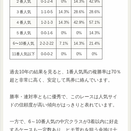
２番人気
0-1-2-4
0%
14.3%
42.9%
３番人気
1-1-0-5
14.3%
28.6%
28.6%
４番人気
1-2-1-3
14.3%
42.9%
57.1%
５番人気
0-0-1-6
0%
0%
14.3%
6〜10番人気
2-2-2-22
7.1%
14.3%
21.4%
11番人気以下
0-0-0-2
0%
0%
0%
過去10年の結果を見ると、1番人気馬の複勝率は70％
超と非常に高く、安定して馬券に絡んでいます。
勝率・連対率ともに優秀で、このレースは人気サイ
ドの信頼度が高い傾向がはっきりと表れています。
一方で、6～10番人気の中穴クラスが3着以内に好走
するケースも一定数あり、ヒモ荒れを狙う余地は十