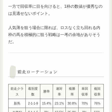
一方で回収率に目を向けると、1枠の数値が優秀なの
は見逃せないポイント。
人気薄を狙う場合に限れば、ロスなく立ち回れる内
枠の馬を積極的に狙う戦略は一考の余地がありそう
だ。
前走ローテーション
前走クラ
着別度
連対
複勝
単回
複回
勝率
ス
数
率
率
収率
収率
新馬
2-1-1-9
15.4%
23.1%
30.8%
70%
76%