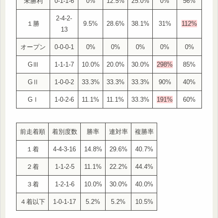
未勝利
0-1-1-6
0%
12.5%
25.0%
0%
56%
2-4-2-
１勝
9.5%
28.6%
38.1%
31%
112%
13
オープン
0-0-0-1
0%
0%
0%
0%
0%
GⅢ
1-1-1-7
10.0%
20.0%
30.0%
298%
85%
GⅡ
1-0-0-2
33.3%
33.3%
33.3%
90%
40%
GⅠ
1-0-2-6
11.1%
11.1%
33.3%
191%
60%
前走着順
着別度数
勝率
連対率
複勝率
１着
4-4-3-16
14.8%
29.6%
40.7%
２着
1-1-2-5
11.1%
22.2%
44.4%
３着
1-2-1-6
10.0%
30.0%
40.0%
４着以下
1-0-1-17
5.2%
5.2%
10.5%