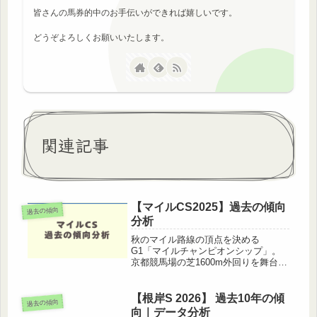
皆さんの馬券的中のお手伝いができれば嬉しいです。
どうぞよろしくお願いいたします。
関連記事
【マイルCS2025】過去の傾向
過去の傾向
分析
秋のマイル路線の頂点を決める
G1「マイルチャンピオンシップ」。
京都競馬場の芝1600m外回りを舞台
に、スピードと瞬発力、そして立ち回
り力が問われるレースです。この記事
では 過去10年のデータから導き出し
【根岸S 2026】 過去10年の傾
過去の傾向
た傾向 をまとめ分かりやすく解説し
向｜データ分析