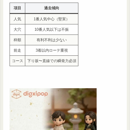
項目
過去傾向
人気
1番人気中心（堅実）
大穴
10番人気以下は不振
枠順
有利不利は少ない
前走
3着以内ローテ重視
コース
下り坂〜直線での瞬発力必須