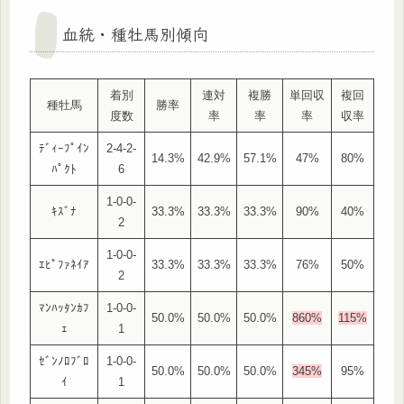
血統・種牡馬別傾向
着別
連対
複勝
単回収
複回
種牡馬
勝率
度数
率
率
率
収率
ﾃﾞｨｰﾌﾟｲﾝ
2-4-2-
14.3%
42.9%
57.1%
47%
80%
ﾊﾟｸﾄ
6
1-0-0-
ｷｽﾞﾅ
33.3%
33.3%
33.3%
90%
40%
2
1-0-0-
ｴﾋﾟﾌｧﾈｲｱ
33.3%
33.3%
33.3%
76%
50%
2
ﾏﾝﾊｯﾀﾝｶﾌ
1-0-0-
50.0%
50.0%
50.0%
860%
115%
ｪ
1
ｾﾞﾝﾉﾛﾌﾞﾛ
1-0-0-
50.0%
50.0%
50.0%
345%
95%
ｲ
1