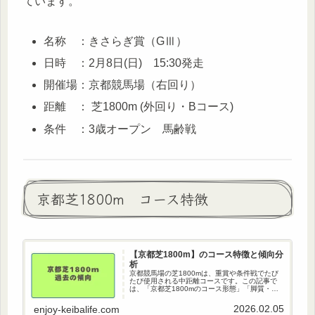
ています。
名称 ：きさらぎ賞（GⅢ）
日時 ：2月8日(日) 15:30発走
開催場：京都競馬場（右回り）
距離 ： 芝1800m (外回り・Bコース)
条件 ：3歳オープン 馬齢戦
京都芝1800m コース特徴
【京都芝1800m】のコース特徴と傾向分
析
京都競馬場の芝1800mは、重賞や条件戦でたび
たび使用される中距離コースです。この記事で
は、「京都芝1800mのコース形態」「脚質・上
がり傾向」「枠順傾向」「騎手、調教師別成
績」「種牡馬別成績」「予想のポイント」を中
2026.02.05
enjoy-keibalife.com
心に詳しく解説していきま...