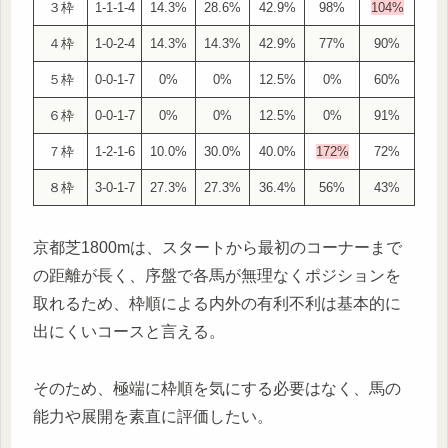
３枠
1-1-1-4
14.3%
28.6%
42.9%
98%
104%
４枠
1-0-2-4
14.3%
14.3%
42.9%
77%
90%
５枠
0-0-1-7
0%
0%
12.5%
0%
60%
６枠
0-0-1-7
0%
0%
12.5%
0%
91%
７枠
1-2-1-6
10.0%
30.0%
40.0%
172%
72%
８枠
3-0-1-7
27.3%
27.3%
36.4%
56%
43%
京都芝1800mは、スタートから最初のコーナーまで
の距離が長く、序盤で各馬が無理なくポジションを
取れるため、枠順による内外の有利不利は基本的に
出にくいコースと言える。
そのため、極端に枠順を気にする必要はなく、馬の
能力や展開を素直に評価したい。