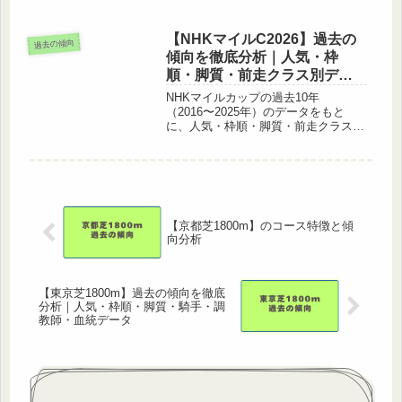
として毎年注目を集めるレースで、こ
こで好走した馬が本番でも活躍するケ
ースが多く見られます。この記事で
【NHKマイルC2026】過去の
過去の傾向
は、過去10年（※開催場所変更を含...
傾向を徹底分析｜人気・枠
順・脚質・前走クラス別デー
タ
NHKマイルカップの過去10年
（2016〜2025年）のデータをもと
に、人気・枠順・脚質・前走クラスの
傾向を徹底分析します。2番人気の圧
倒的な強さ、6枠・8枠の好成績、主要
前走別の狙い目など、2026年の予想に
直結するポイントをデータで解説...
【京都芝1800m】のコース特徴と傾
向分析
【東京芝1800m】過去の傾向を徹底
分析｜人気・枠順・脚質・騎手・調
教師・血統データ