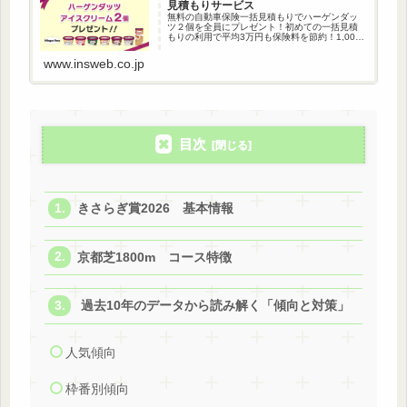
見積もりサービス
無料の自動車保険一括見積もりでハーゲンダッ
ツ２個を全員にプレゼント！初めての一括見積
もりの利用で平均3万円も保険料を節約！1,000
万人以上が利用している自動車保険一括見積も
りです。
www.insweb.co.jp
目次
きさらぎ賞2026 基本情報
京都芝1800m コース特徴
過去10年のデータから読み解く「傾向と対策」
人気傾向
枠番別傾向