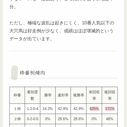
分。
ただし、極端な波乱は起きにくく、10番人気以下の
大穴馬は好走例が少なく、成績はほぼ壊滅的という
データが出ています。
枠番別傾向
着別度
単回収
複回収
枠番
勝率
連対率
複勝率
数
率
率
１枠
1-2-0-4
14.3%
42.9%
42.9%
425%
171%
２枠
0-2-0-5
0%
28.6%
28.6%
0%
48%