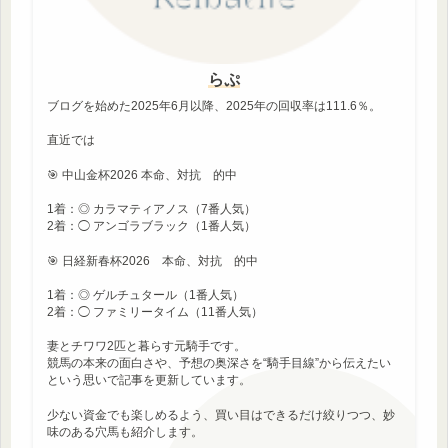
らぷ
ブログを始めた2025年6月以降、2025年の回収率は111.6％。
直近では
🎯 中山金杯2026 本命、対抗 的中
1着：◎ カラマティアノス（7番人気）
2着：◯ アンゴラブラック（1番人気）
🎯 日経新春杯2026 本命、対抗 的中
1着：◎ ゲルチュタール（1番人気）
2着：◯ ファミリータイム（11番人気）
妻とチワワ2匹と暮らす元騎手です。
競馬の本来の面白さや、予想の奥深さを“騎手目線”から伝えたい
という思いで記事を更新しています。
少ない資金でも楽しめるよう、買い目はできるだけ絞りつつ、妙
味のある穴馬も紹介します。