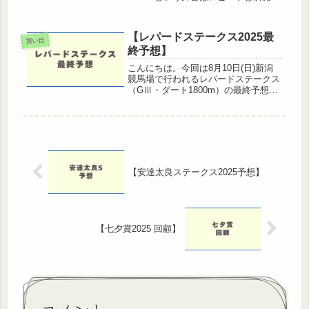
の両方が求められ、G1級の実力馬が
揃う伝統の一戦です。今回は枠順・展
開・調教内容を踏まえた最終予想をお
【レパードステークス2025最
届けします。🏇 レース傾向とポイ...
買い目
終予想】
こんにちは。今回は8月10日(日)新潟
競馬場で行われるレパードステークス
（GⅢ・ダート1800m）の最終予想を
お届けします。それでは、展開予想か
ら有力馬の評価、本命馬まで順に見て
いきましょう。 レパードステークス
2025 レース概要日程： ...
【安達太良ステークス2025予想】
【七夕賞2025 回顧】