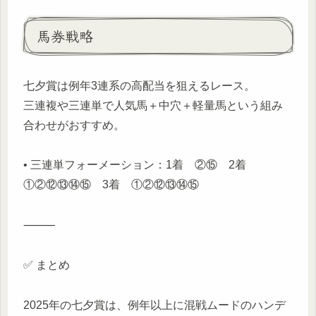
馬券戦略
七夕賞は例年3連系の高配当を狙えるレース。
三連複や三連単で人気馬＋中穴＋軽量馬という組み
合わせがおすすめ。
• 三連単フォーメーション：1着 ②⑮ 2着
①②⑫⑬⑭⑮ 3着 ①②⑫⑬⑭⑮
⸻
✅ まとめ
2025年の七夕賞は、例年以上に混戦ムードのハンデ