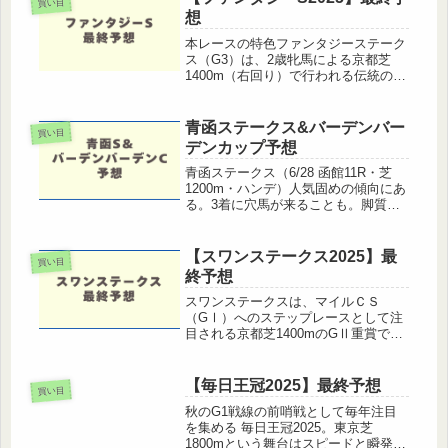
買い目
力・操縦性」を重視して最終予想を組
想
み...
本レースの特色ファンタジーステーク
ス（G3）は、2歳牝馬による京都芝
1400m（右回り）で行われる伝統の一
戦。過去の傾向からは人気薄の激走や
枠順による妙味が見られ、「波乱含
み」の展開になることも少なくありま
青函ステークス&バーデンバー
買い目
せん。京都外回りの1400mは差し...
デンカップ予想
青函ステークス（6/28 函館11R・芝
1200m・ハンデ）人気固めの傾向にあ
る。3着に穴馬が来ることも。脚質逃
げ、先行有利。差しも届くが追い込み
は厳しい。枠順4枠から外の成績が
良。◎ ジョーメッドヴィン ２枠3
【スワンステークス2025】最
買い目
番 55kg 横山和騎手 （...
終予想
スワンステークスは、マイルＣＳ
（GⅠ）へのステップレースとして注
目される京都芝1400mのGⅡ重賞で
す。このブログでは、データ分析 →
展開予想 → 最終本命・穴馬 → 買い
目までを一気にお届けします。過去傾
【毎日王冠2025】最終予想
買い目
向から見る重要ファクターまずは過...
秋のG1戦線の前哨戦として毎年注目
を集める 毎日王冠2025。東京芝
1800mという舞台はスピードと瞬発力