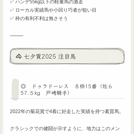
✅ ハンデ55kg以下の軽量馬の激走
✅ ローカル実績馬や小回り巧者が狙い目
✅ 枠の有利不利は無さそう
⸻
🐴 七夕賞2025 注目馬
◎ ドゥラドーレス ８枠15番（牡６
57.５kg 戸崎騎手）
2022年の菊花賞で4着に好走した実績を持つ素質馬。
クラシックでの健闘が示すように、地力はこのメン