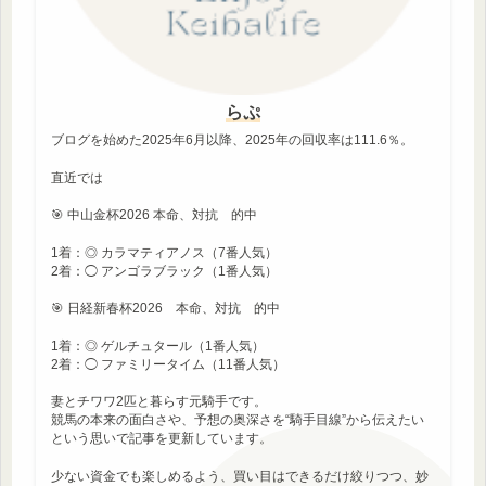
らぷ
ブログを始めた2025年6月以降、2025年の回収率は111.6％。
直近では
🎯 中山金杯2026 本命、対抗 的中
1着：◎ カラマティアノス（7番人気）
2着：◯ アンゴラブラック（1番人気）
🎯 日経新春杯2026 本命、対抗 的中
1着：◎ ゲルチュタール（1番人気）
2着：◯ ファミリータイム（11番人気）
妻とチワワ2匹と暮らす元騎手です。
競馬の本来の面白さや、予想の奥深さを“騎手目線”から伝えたい
という思いで記事を更新しています。
少ない資金でも楽しめるよう、買い目はできるだけ絞りつつ、妙