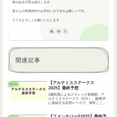
味のある穴馬も紹介します。
皆さんの馬券的中のお手伝いができれば嬉しいです。
どうぞよろしくお願いいたします。
関連記事
【アルテミスステークス
買い目
2025】最終予想
2歳牝馬によるクラシック前哨戦・ア
ルテミスステークス（GⅢ）。阪神JF
に直結する出世レースで、例年ここか
ら後のG1馬が続出する注目重賞で
す。今年もキャリア浅い素質馬が多数
揃いましたが、今回は「完成度・機動
【ファンタジーS2025】最終予