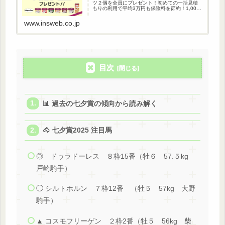
ツ２個を全員にプレゼント！初めての一括見積
もりの利用で平均3万円も保険料を節約！1,000
万人以上が利用している自動車保険一括見積も
りです。
www.insweb.co.jp
目次
📊 過去の七夕賞の傾向から読み解く
🐴 七夕賞2025 注目馬
◎ ドゥラドーレス ８枠15番（牡６ 57.５kg
戸崎騎手）
◯ シルトホルン ７枠12番 （牡５ 57kg 大野
騎手）
▲ コスモフリーゲン ２枠2番（牡５ 56kg 柴