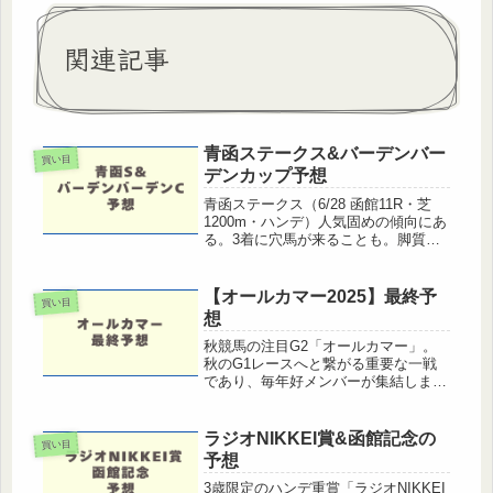
関連記事
青函ステークス&バーデンバー
買い目
デンカップ予想
青函ステークス（6/28 函館11R・芝
1200m・ハンデ）人気固めの傾向にあ
る。3着に穴馬が来ることも。脚質逃
げ、先行有利。差しも届くが追い込み
は厳しい。枠順4枠から外の成績が
良。◎ ジョーメッドヴィン ２枠3
【オールカマー2025】最終予
買い目
番 55kg 横山和騎手 （...
想
秋競馬の注目G2「オールカマー」。
秋のG1レースへと繋がる重要な一戦
であり、毎年好メンバーが集結しま
す。ここでは最新の馬場傾向や展開予
想を踏まえた最終予想を公開します。
オールカマー2025のポイント舞台：中
ラジオNIKKEI賞&函館記念の
買い目
山芝2200m外回り 直線が短く、...
予想
3歳限定のハンデ重賞「ラジオNIKKEI