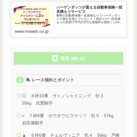
ハーゲンダッツが貰える自動車保険一括
見積もりサービス
無料の自動車保険一括見積もりでハーゲンダッ
ツ２個を全員にプレゼント！初めての一括見積
もりの利用で平均3万円も保険料を節約！1,000
万人以上が利用している自動車保険一括見積も
りです。
www.insweb.co.jp
目次
🏇 レース傾向とポイント
◎ ８枠10番 サトノシャイニング 牡３
55kg 武豊騎手
○ ７枠8番 ホウオウビスケッツ 牡５ 57kg
岩田康騎手
▲ ６枠6番 チェルヴィニア 牝４ 56kg 戸崎