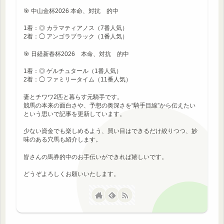
🎯 中山金杯2026 本命、対抗 的中
1着：◎ カラマティアノス（7番人気）
2着：◯ アンゴラブラック（1番人気）
🎯 日経新春杯2026 本命、対抗 的中
1着：◎ ゲルチュタール（1番人気）
2着：◯ ファミリータイム（11番人気）
妻とチワワ2匹と暮らす元騎手です。
競馬の本来の面白さや、予想の奥深さを“騎手目線”から伝えたい
という思いで記事を更新しています。
少ない資金でも楽しめるよう、買い目はできるだけ絞りつつ、妙
味のある穴馬も紹介します。
皆さんの馬券的中のお手伝いができれば嬉しいです。
どうぞよろしくお願いいたします。