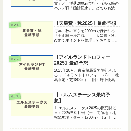
賞」と、洋芝2000mで行われる伝統の
ハンデ戦「函館記念」。どちらも波乱
含みで、一筋縄ではいかないレース。
だからこそ妙味ある一戦です。それで
はそれぞれの予想をどうぞ！◆ラジオ
【天皇賞・秋2025】最終予想
買い目
NIKKEI賞（GⅢ・福島...
毎年、秋の東京芝2000mで行われる
「中距離王決定戦」――天皇賞・秋。
改めてポイントを整理しておきましょ
う。レース概要開催時期：11月2日
(日)コース・距離：東京競馬場・芝
2000m（左回り・Bコース）出走条
【アイルランドトロフィー
件：３歳以上オープン(国際)(指...
買い目
2025】最終予想
2025年10月、東京競馬場で施行され
る アイルランドトロフィー（GⅡ・牝
馬限定・芝1800m）。旧・府中牝馬ス
テークスの流れを引き継ぐ重賞とし
て、注目を集める一戦です。 本記事
では、出馬馬の取捨、血統傾向、馬場
【エルムステークス最終予
買い目
適性、調教チェック、そして ...
想】
1. エルムステークス2025の概要開催
日：2025年8月9日（土）開催地：札
幌競馬場・ダート1700m・（GIII）2.
過去データ分析：前有利！中枠注目枠
番では4枠・6枠が過去10年で最多勝