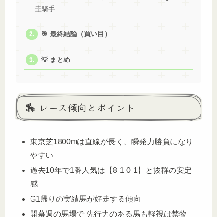
圭騎手
🎯 最終結論（買い目）
💡 まとめ
🏇 レース傾向とポイント
東京芝1800mは直線が長く、瞬発力勝負になり
やすい
過去10年で1番人気は【8-1-0-1】と抜群の安定
感
G1帰りの実績馬が好走する傾向
開幕週の馬場で 先行力のある馬も軽視は禁物