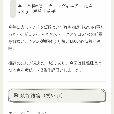
▲ ６枠6番 チェルヴィニア 牝４
56kg 戸崎圭騎手
今年に入ってからの2戦はいずれも物足りない内容だ
ったが、前走のしらさぎステークスでは57kgの斤量
を背負い、本来の適距離より短い1600mで2着と健
闘。
復調の兆しが見えた一戦であり、今回は距離延長と
なる点を考慮して3番手評価としました。
🎯 最終結論（買い目）
馬連：◎-◯ （1点）