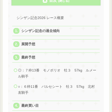
目次
シンザン記念2026 レース概要
シンザン記念の過去傾向
展開予想
最終予想
◎：７枠13番 モノポリオ 牡３ 57kg ルメー
ル騎手
○：６枠11番 バルセシート 牡３ 57kg 北村
友騎手
最終買い目