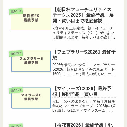
【朝日杯フューチュリティス
最終予想
テークス2025】 最終予想｜展
開・買い目まで徹底解説
2歳マイル王決定戦、朝日杯フューチ
ュリティステークス（GⅠ）がいよい
よ開催されます。毎年レベルの高い一
戦で、過去にはドウデュース、ジャン
タルマンタルなど後のGⅠ馬を輩出し
てきました。この記事ではレースのポ
【フェブラリーS2026】最終予
最終予想
イント展開予想最終的な馬券戦略まで
想
を...
2026年最初の中央GⅠ、フェブラリー
S2026。舞台はおなじみの東京ダート
1600m。ここでは過去の傾向やコース
特性を踏まえつつ、最終結論をお届け
します。フェブラリーS 東京ダート
1600mの特徴フェブラリーS 過去の傾
【マイラーズC2026】最終予
最終予想
向展開予想先行タイ...
想｜展開予想・買い目
安田記念への試金石として毎年注目を
集めるマイラーズカップ。2026年の第
57回は、G1馬アドマイヤズーム、シ
ャンパンカラー、GⅡ通算3勝の実力
馬シックスペンス、マイルCS・東京
新聞杯で安定した走りを見せるウォー
【桜花賞2026】最終予想｜牝
最終予想