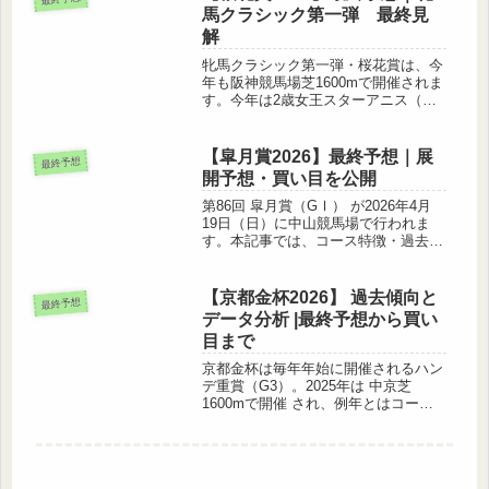
ターリヒトなど実績馬が勢揃い。...
馬クラシック第一弾 最終見
解
牝馬クラシック第一弾・桜花賞は、今
年も阪神競馬場芝1600mで開催されま
す。今年は2歳女王スターアニス（阪
神JF勝ち）が直行で参戦。さらにクイ
ーンカップを制したドリームコア、そ
して3戦3勝の無敗馬リリージョワな
【皐月賞2026】最終予想｜展
最終予想
ど、世代トップクラスが集結し、...
開予想・買い目を公開
第86回 皐月賞（GⅠ） が2026年4月
19日（日）に中山競馬場で行われま
す。本記事では、コース特徴・過去10
年データ・展開予想をもとに、筆者の
最終予想と買い目を公開します！1. 基
本情報項目内容レース名第86回 皐月
【京都金杯2026】 過去傾向と
最終予想
賞（GⅠ）開催日20...
データ分析 |最終予想から買い
目まで
京都金杯は毎年年始に開催されるハン
デ重賞（G3）。2025年は 中京芝
1600mで開催 され、例年とはコース
が異なる状況ながらも過去データには
予想に役立つ傾向が見えてきます。こ
の記事では「京都金杯 過去傾向」
「データ攻略」「血統・人気傾向」...