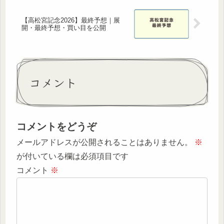
【高松宮記念2026】最終予想｜展
開・最終予想・買い目を公開
コメント
コメントをどうぞ
メールアドレスが公開されることはありません。
※
が付いている欄は必須項目です
コメント
※