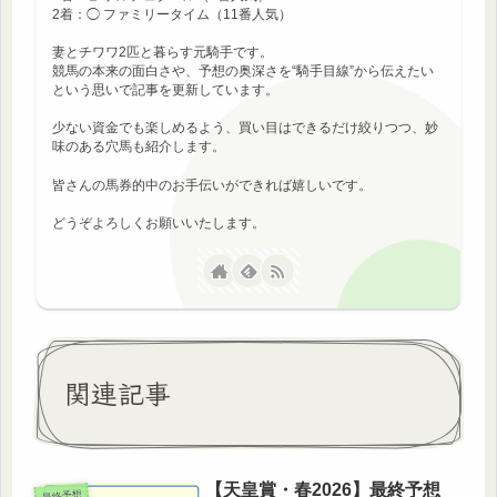
2着：◯ ファミリータイム（11番人気）
妻とチワワ2匹と暮らす元騎手です。
競馬の本来の面白さや、予想の奥深さを“騎手目線”から伝えたい
という思いで記事を更新しています。
少ない資金でも楽しめるよう、買い目はできるだけ絞りつつ、妙
味のある穴馬も紹介します。
皆さんの馬券的中のお手伝いができれば嬉しいです。
どうぞよろしくお願いいたします。
関連記事
【天皇賞・春2026】最終予想
最終予想