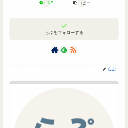
LINE
コピー
らぷをフォローする
らぷ