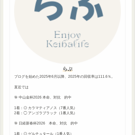
らぷ
ブログを始めた2025年6月以降、2025年の回収率は111.6％。
直近では
🎯 中山金杯2026 本命、対抗 的中
1着：◎ カラマティアノス（7番人気）
2着：◯ アンゴラブラック（1番人気）
🎯 日経新春杯2026 本命、対抗 的中
1着：◎ ゲルチュタール（1番人気）