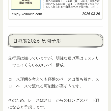
春の長距離GⅠ・天皇賞（春）へ向けた重要な前
哨戦となる日経賞（GⅡ）。舞台はタフなコース
として知られる中山芝2500mで行われ、スタミ
ナと持続力が問われるレースです。この記事で
は 日経賞の過去10年のデータをもとに、人気・
2026.03.26
enjoy-keibalife.com
枠順・脚質などの傾...
日経賞2026 展開予想
先行馬は揃っていますが、明確な逃げ馬はミステリ
ーウェイくらいのメンバー構成。
コース形態を考えても序盤のペースは落ち着き、ス
ローペースで流れる可能性が高そうです。
そのため、レースはスローからのロングスパート戦
になると予想します。