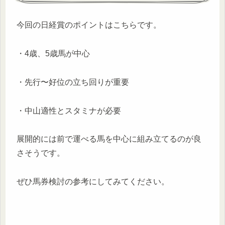
今回の日経賞のポイントはこちらです。
・4歳、5歳馬が中心
・先行〜好位の立ち回りが重要
・中山適性とスタミナが必要
展開的には前で運べる馬を中心に組み立てるのが良
さそうです。
ぜひ馬券検討の参考にしてみてください。