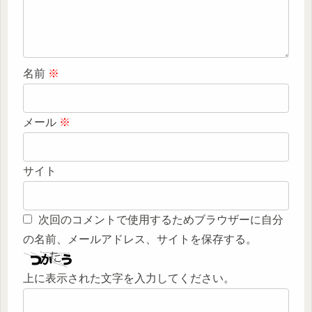
名前
※
メール
※
サイト
次回のコメントで使用するためブラウザーに自分
の名前、メールアドレス、サイトを保存する。
上に表示された文字を入力してください。