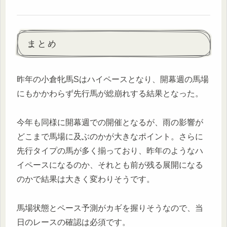
まとめ
昨年の小倉牝馬Sはハイペースとなり、開幕週の馬場
にもかかわらず先行馬が総崩れする結果となった。
今年も同様に開幕週での開催となるが、雨の影響が
どこまで馬場に及ぶのかが大きなポイント。さらに
先行タイプの馬が多く揃っており、昨年のようなハ
イペースになるのか、それとも前が残る展開になる
のかで結果は大きく変わりそうです。
馬場状態とペース予測がカギを握りそうなので、当
日のレースの確認は必須です。