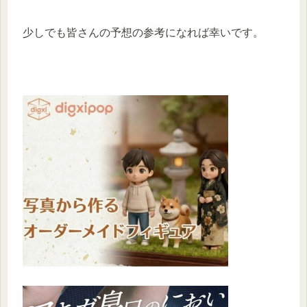
少しでも皆さんの予想の参考になれば幸いです。