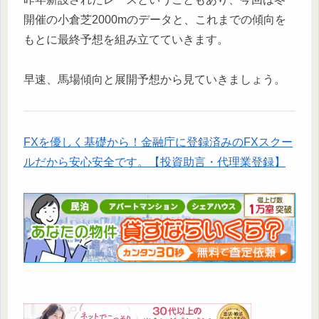
開催の小倉芝2000mのデータと、これまでの傾向を
もとに最終予想を組み立てていきます。
早速、馬場傾向と展開予想から見ていきましょう。
FXを優しく基礎から！金融庁に登録済みのFXスクー
ルだから安心安全です。【投資助言・代理業登録】