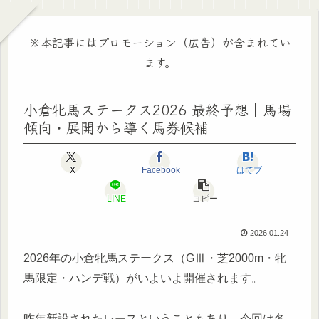
※本記事にはプロモーション（広告）が含まれてい
ます。
小倉牝馬ステークス2026 最終予想｜馬場
傾向・展開から導く馬券候補
X
Facebook
はてブ
LINE
コピー
2026.01.24
2026年の小倉牝馬ステークス（GⅢ・芝2000m・牝
馬限定・ハンデ戦）がいよいよ開催されます。
昨年新設されたレースということもあり、今回は冬