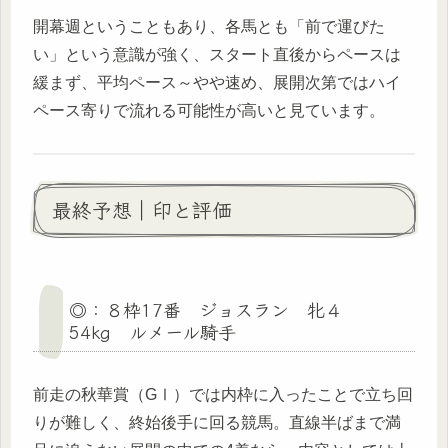
開幕週ということもあり、各馬とも「前で運びた
い」という意識が強く、スタート直後からペースは
緩まず、平均ペース～やや速め、展開次第ではハイ
ペース寄りで流れる可能性が高いと見ています。
最終予想｜印と評価
◎：８枠17番 ジョスラン 牝４
54kg ルメール騎手
前走の秋華賞（GⅠ）では内枠に入ったことで立ち回
りが難しく、終始後手に回る競馬。直線半ばまで満