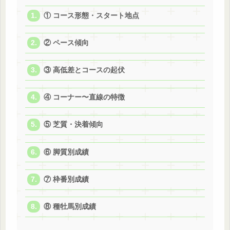
① コース形態・スタート地点
② ペース傾向
③ 高低差とコースの起伏
④ コーナー〜直線の特徴
⑤ 芝質・決着傾向
⑥ 脚質別成績
⑦ 枠番別成績
⑧ 種牡馬別成績