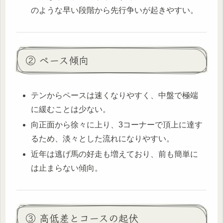
のような早い段階から先行争いが起きやすい。
② ペース傾向
テンからペースは速くなりやすく、中盤で極端
に緩むことは少ない。
向正面から徐々に上り、3コーナーで頂上に達す
るため、淡々とした流れになりやすい。
近年は逃げ馬の好走も増えており、前も簡単に
は止まらない傾向。
③ 高低差とコースの起伏