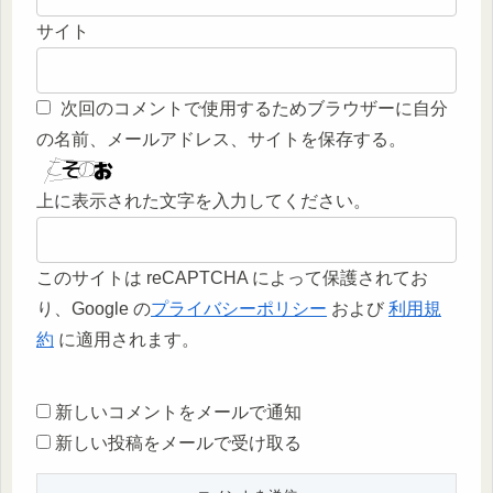
サイト
次回のコメントで使用するためブラウザーに自分
の名前、メールアドレス、サイトを保存する。
上に表示された文字を入力してください。
このサイトは reCAPTCHA によって保護されてお
り、Google の
プライバシーポリシー
および
利用規
約
に適用されます。
新しいコメントをメールで通知
新しい投稿をメールで受け取る