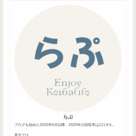
らぷ
ブログを始めた2025年6月以降、2025年の回収率は111.6％。
直近では