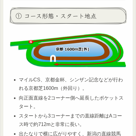
① コース形態・スタート地点
マイルCS、京都金杯、シンザン記念などが行わ
れる京都芝1600m（外回り）。
向正面直線を2コーナー側へ延長したポケットス
タート。
スタートから3コーナーまでの直線距離はAコー
ス時で約712mと非常に長い。
出たなりで横に広がりやすく、新潟の直線競馬