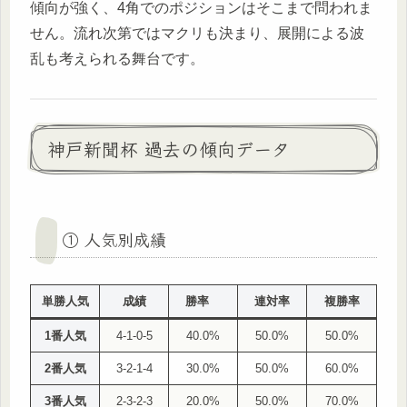
傾向が強く、4角でのポジションはそこまで問われま
せん。流れ次第ではマクリも決まり、展開による波
乱も考えられる舞台です。
神戸新聞杯 過去の傾向データ
① 人気別成績
単勝人気
成績
勝率
連対率
複勝率
1番人気
4-1-0-5
40.0%
50.0%
50.0%
2番人気
3-2-1-4
30.0%
50.0%
60.0%
3番人気
2-3-2-3
20.0%
50.0%
70.0%