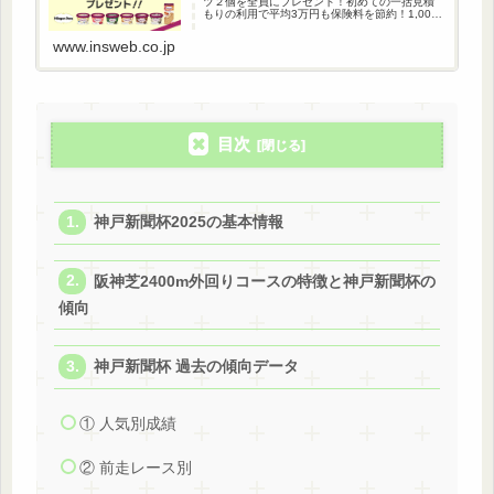
ツ２個を全員にプレゼント！初めての一括見積
もりの利用で平均3万円も保険料を節約！1,000
万人以上が利用している自動車保険一括見積も
りです。
www.insweb.co.jp
目次
神戸新聞杯2025の基本情報
阪神芝2400m外回りコースの特徴と神戸新聞杯の
傾向
神戸新聞杯 過去の傾向データ
① 人気別成績
② 前走レース別