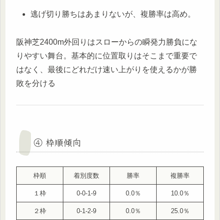
逃げ切り勝ちはあまりないが、複勝率は高め。
阪神芝2400m外回りはスローからの瞬発力勝負にな
りやすい舞台。基本的に位置取りはそこまで重要で
はなく、最後にどれだけ速い上がりを使えるかが勝
敗を分ける
④ 枠順傾向
枠順
着別度数
勝率
複勝率
１枠
0-0-1-9
0.0％
10.0％
２枠
0-1-2-9
0.0％
25.0％