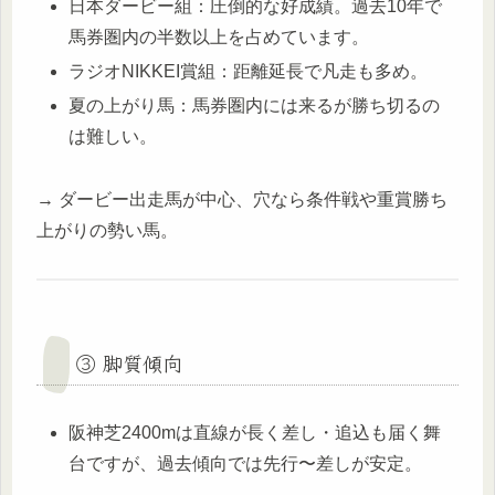
日本ダービー組：圧倒的な好成績。過去10年で
馬券圏内の半数以上を占めています。
ラジオNIKKEI賞組：距離延長で凡走も多め。
夏の上がり馬：馬券圏内には来るが勝ち切るの
は難しい。
→ ダービー出走馬が中心、穴なら条件戦や重賞勝ち
上がりの勢い馬。
③ 脚質傾向
阪神芝2400mは直線が長く差し・追込も届く舞
台ですが、過去傾向では先行〜差しが安定。