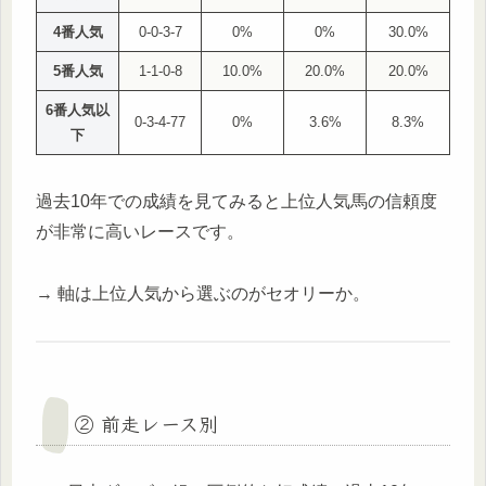
4番人気
0-0-3-7
0%
0%
30.0%
5番人気
1-1-0-8
10.0%
20.0%
20.0%
6番人気以
0-3-4-77
0%
3.6%
8.3%
下
過去10年での成績を見てみると上位人気馬の信頼度
が非常に高いレースです。
→ 軸は上位人気から選ぶのがセオリーか。
② 前走レース別