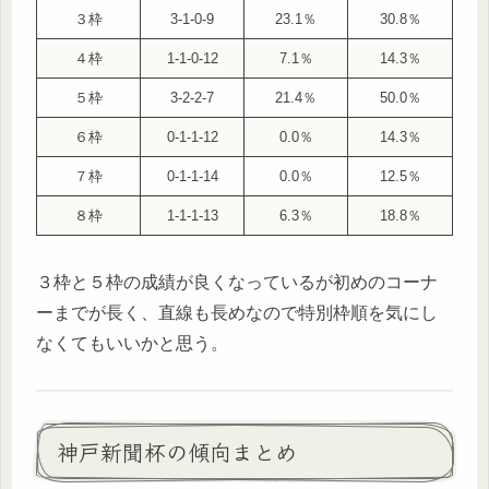
３枠
3-1-0-9
23.1％
30.8％
４枠
1-1-0-12
7.1％
14.3％
５枠
3-2-2-7
21.4％
50.0％
６枠
0-1-1-12
0.0％
14.3％
７枠
0-1-1-14
0.0％
12.5％
８枠
1-1-1-13
6.3％
18.8％
３枠と５枠の成績が良くなっているが初めのコーナ
ーまでが長く、直線も長めなので特別枠順を気にし
なくてもいいかと思う。
神戸新聞杯の傾向まとめ