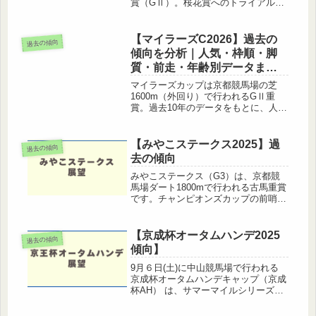
賞（GⅡ）。桜花賞へのトライアルレ
ースで、上位3着までに優先出走権が
与えられます。この記事では過去10年
のデータをもとに傾向と狙い目を徹底
【マイラーズC2026】過去の
過去の傾向
分析していきます。フィリーズ...
傾向を分析｜人気・枠順・脚
質・前走・年齢別データまと
め
マイラーズカップは京都競馬場の芝
1600m（外回り）で行われるGⅡ重
賞。過去10年のデータをもとに、人気
別・枠順別・脚質別・前走クラス別の
成績傾向を徹底分析しました。穴馬の
傾向や買える枠順など、予想に直結す
【みやこステークス2025】過
過去の傾向
るポイントをデータとともに解説し
去の傾向
ま...
みやこステークス（G3）は、京都競
馬場ダート1800mで行われる古馬重賞
です。チャンピオンズカップの前哨戦
として毎年注目を集めるレースで、こ
こで好走した馬が本番でも活躍するケ
ースが多く見られます。この記事で
【京成杯オータムハンデ2025
過去の傾向
は、過去10年（※開催場所変更を含...
傾向】
9月６日(土)に中山競馬場で行われる
京成杯オータムハンデキャップ（京成
杯AH） は、サマーマイルシリーズの
最終戦として位置付けられており、秋
の大舞台を見据える実力馬と、ハンデ