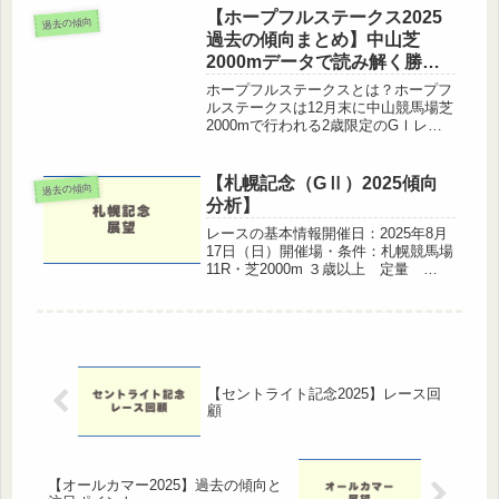
を活かして一発を狙う馬が激突する注
【ホープフルステークス2025
過去の傾向
目の一戦です。ここでは、過去の...
過去の傾向まとめ】中山芝
2000mデータで読み解く勝ち
馬の共通点
ホープフルステークスとは？ホープフ
ルステークスは12月末に中山競馬場芝
2000mで行われる2歳限定のGⅠレー
スです。クラシックにつながる中距離
路線の重要レースとして、近年ますま
す注目度が高まっています。2017年に
【札幌記念（GⅡ）2025傾向
過去の傾向
GⅡ から GⅠ に昇格...
分析】
レースの基本情報開催日：2025年8月
17日（日）開催場・条件：札幌競馬場
11R・芝2000m ３歳以上 定量
（GⅡ）🔍 過去の傾向1. 前走G1組を
重視GⅡの中でも賞金額が高く、実力
馬が集まりやすい一戦。さらに定量戦
のため、前走でG1な...
【セントライト記念2025】レース回
顧
【オールカマー2025】過去の傾向と