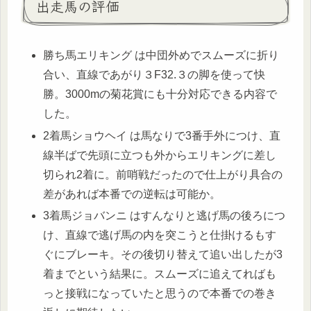
出走馬の評価
勝ち馬エリキング は中団外めでスムーズに折り
合い、直線であがり３F32.３の脚を使って快
勝。3000mの菊花賞にも十分対応できる内容で
した。
2着馬ショウヘイ は馬なりで3番手外につけ、直
線半ばで先頭に立つも外からエリキングに差し
切られ2着に。前哨戦だったので仕上がり具合の
差があれば本番での逆転は可能か。
3着馬ジョバンニ はすんなりと逃げ馬の後ろにつ
け、直線で逃げ馬の内を突こうと仕掛けるもす
ぐにブレーキ。その後切り替えて追い出したが3
着までという結果に。スムーズに追えてればも
っと接戦になっていたと思うので本番での巻き