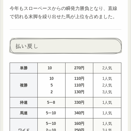
今年もスローペースからの瞬発力勝負となり、直線
で切れる末脚を繰り出せた馬が上位を占めました。
払い戻し
単勝
10
270円
2人気
10
110円
1人気
複勝
5
110円
2人気
2
130円
3人気
枠連
5
ー
8
330円
1人気
馬連
5
ー
10
340円
1人気
5
ー
10
160円
1人気
ワイド
2
ー
10
250円
3人気