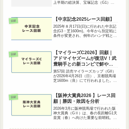
上半期の総決算、宝塚記念（G1）が
終わりました。勝ったのは、伏兵視さ
れていたメイショウタバル。そして何
よりもこの勝利を演出したのは、名手
【中京記念2025レース回顧】
――武豊騎手でした。レースを見...
回顧
2025年８月17日(日)に行われた中京記
念(G3・芝1600m)。今年から別定戦に
条件が変更され、例年のハンデ戦とは
違い、力のある馬がそのまま結果に結
びつきやすいレースとなると思われま
したが波乱の結果となりました。レー
【マイラーズC2026】回顧｜
ス展開や各馬の走りを...
回顧
アドマイヤズームが復活V！武
豊騎手との新コンビで鮮やか
押し切り
第57回 読売マイラーズカップ（GII）
が2026年4月26日（日）、京都競馬場
芝1600m（良）にて行われました。1
番人気に推されたアドマイヤズーム
が、武豊騎手を背に2番手から早め先
頭に立つと後続の追い上げを完封。
【阪神大賞典2026 】レース回
回顧
2024年朝日杯フュ...
顧｜勝因・敗因を分析
2026年3月に阪神競馬場で行われた阪
神大賞典（GⅡ）は、春の長距離G1天
皇賞（春）へ向けた重要な前哨戦。今
年の阪神大賞典は、スタミナだけでな
く立ち回りと仕掛けのタイミングが結