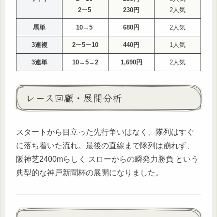
2
ー
5
230円
2人気
馬単
10
→
5
680円
2人気
3連複
2
ー
5
ー
10
440円
1人気
3連単
10
→
5
→
2
1,690円
2人気
レース回顧・展開分析
スタートから目立った先行争いはなく、隊列はすぐ
に落ち着いた流れ。最後の直線まで隊列は崩れず、
阪神芝2400mらしく スローからの瞬発力勝負 という
典型的な神戸新聞杯の展開になりました。