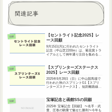
関連記事
【セントライト記念2025】レ
回顧
ース回顧
9月15日(月)に行われたセントライト
記念（中山芝2200m）は、菊花賞トラ
イアルとして例年通り注目を集める一
戦となりました。開催2週目で馬場状
態もまだ良好、例年同様に先行勢有利
な展開になりやすい舞台で、今年も菊
【スプリンターズステークス
回顧
花賞に向けて見逃せない内容で...
2025】レース回顧
2025年9月28日（日）に中山競馬場で
行われた秋のスプリントG1【スプリ
ンターズステークス】。短距離路線の
頂点を決める一戦は、今年も豪華なメ
ンバーが揃い注目を集めました。ここ
ではレース結果の振り返りと、各馬の
宝塚記念と函館SSの回顧
回顧
勝因・敗因、そして今後の展望を...
2025年 宝塚記念【回顧】 〜名手・武
豊、圧巻の騎乗で魅せた勝利〜今年も