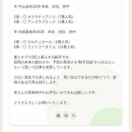
🎯 中山金杯2026 本命、対抗 的中
1着：◎ カラマティアノス（7番人気）
2着：◯ アンゴラブラック（1番人気）
🎯 日経新春杯2026 本命、対抗 的中
1着：◎ ゲルチュタール（1番人気）
2着：◯ ファミリータイム（11番人気）
妻とチワワ2匹と暮らす元騎手です。
競馬の本来の面白さや、予想の奥深さを“騎手目線”から伝えたい
という思いで記事を更新しています。
少ない資金でも楽しめるよう、買い目はできるだけ絞りつつ、妙
味のある穴馬も紹介します。
皆さんの馬券的中のお手伝いができれば嬉しいです。
どうぞよろしくお願いいたします。