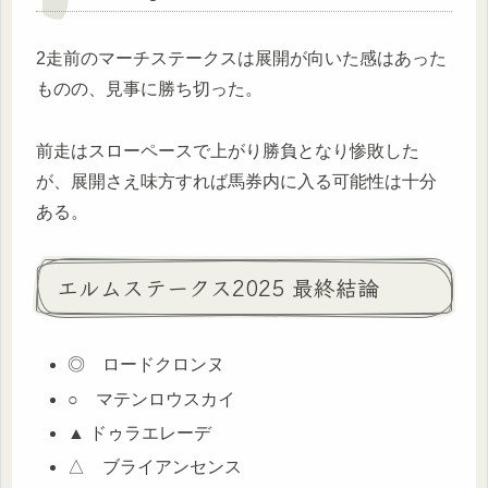
2走前のマーチステークスは展開が向いた感はあった
ものの、見事に勝ち切った。
前走はスローペースで上がり勝負となり惨敗した
が、展開さえ味方すれば馬券内に入る可能性は十分
ある。
エルムステークス2025 最終結論
◎ ロードクロンヌ
○ マテンロウスカイ
▲ ドゥラエレーデ
△ ブライアンセンス