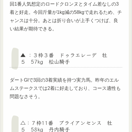
回1番人気想定のロードクロンヌとタイム差なしの3
着と好走。今回斤量が1kg減の58kgで走れるため、チ
ャンスは十分。あとは折り合いが上手くつけば、良
い結果が期待できる。
▲ ：３枠３番 ドゥラエレーデ 牡
５ 57kg 松山騎手
ダートGIで3回の3着実績を持つ実力馬。昨年のエル
ムステークスでは2着に好走しており、コース適性も
問題なさそう。
△：７枠11番 ブライアンセンス 牡
５ 58kg 丹内騎手