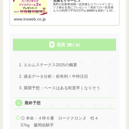
見積もりサービス
無料の自動車保険一括見積もりでハーゲンダッ
ツ２個を全員にプレゼント！初めての一括見積
もりの利用で平均3万円も保険料を節約！1,000
万人以上が利用している自動車保険一括見積も
りです。
www.insweb.co.jp
目次
1. エルムステークス2025の概要
2. 過去データ分析：前有利！中枠注目
3. 展開予想：ペースはある程度早くなりそう
最終予想
◎ 本命：４枠６番 ロードクロンヌ 牡４
57kg 藤岡佑騎手