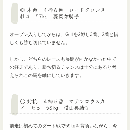
◎ 本命：４枠６番 ロードクロンヌ
牡４ 57kg 藤岡佑騎手
オープン入りしてからは、GⅢを2戦し3着、2着と惜
しくも勝ち切れていません。
しかし、どちらのレースも展開が向かなかった中で
の好走であり、勝ち切るチャンスは十分にあると考
えられこの馬を軸にしていきます。
○ 対抗：４枠５番 マテンロウスカ
イ セ６ 58kg 横山典騎手
前走は初めてのダート戦で59kgを背負いながら、今