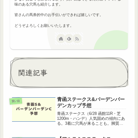
味のある穴馬も紹介します。
皆さんの馬券的中のお手伝いができれば嬉しいです。
どうぞよろしくお願いいたします。
関連記事
青函ステークス&バーデンバー
買い目
デンカップ予想
青函ステークス（6/28 函館11R・芝
1200m・ハンデ）人気固めの傾向にあ
る。3着に穴馬が来ることも。脚質逃
げ、先行有利。差しも届くが追い込み
は厳しい。枠順4枠から外の成績が