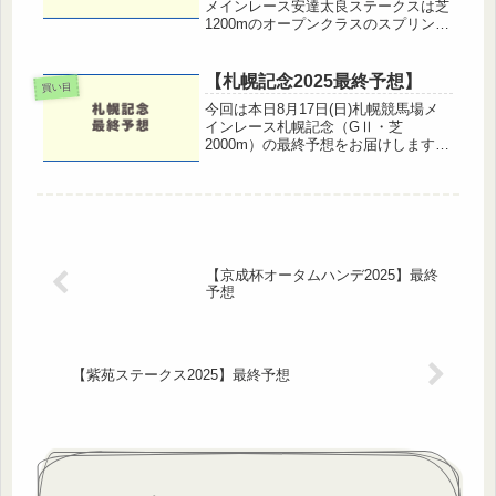
メインレース安達太良ステークスは芝
1200mのオープンクラスのスプリント
戦。夏競馬らしくスピードと展開がモ
ノをいう一戦となりそうです。この記
事では、過去の傾向や馬場状態を踏ま
【札幌記念2025最終予想】
買い目
えた予想、注目馬、そして穴馬...
今回は本日8月17日(日)札幌競馬場メ
インレース札幌記念（GⅡ・芝
2000m）の最終予想をお届けします。
札幌記念2025 概要2025年8月1７日
（日）に札幌競馬場で行われる札幌記
念（GⅡ・芝2000m）は、毎年GⅠ級
のメンバーが集まる夏の...
【京成杯オータムハンデ2025】最終
予想
【紫苑ステークス2025】最終予想