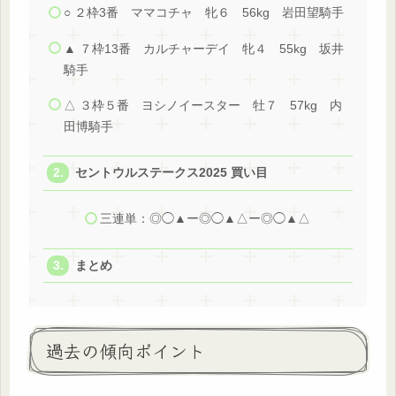
○ ２枠3番 ママコチャ 牝６ 56kg 岩田望騎手
▲ ７枠13番 カルチャーデイ 牝４ 55kg 坂井
騎手
△ ３枠５番 ヨシノイースター 牡７ 57kg 内
田博騎手
セントウルステークス2025 買い目
三連単：◎◯▲ー◎◯▲△ー◎◯▲△
まとめ
過去の傾向ポイント