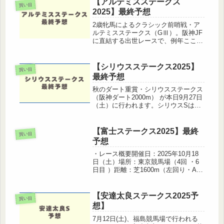
良。◎ ジョーメッドヴィン ２枠3
【アルテミスステークス
買い目
番 55kg 横山和騎手 （...
2025】最終予想
2歳牝馬によるクラシック前哨戦・ア
ルテミスステークス（GⅢ）。阪神JF
に直結する出世レースで、例年ここか
ら後のG1馬が続出する注目重賞で
す。今年もキャリア浅い素質馬が多数
揃いましたが、今回は「完成度・機動
【シリウスステークス2025】
買い目
力・操縦性」を重視して最終予想を組
最終予想
み...
秋のダート重賞・シリウスステークス
（阪神ダート2000m） が本日9月27日
（土）に行われます。シリウスSはハ
ンデ戦ということもあり、毎年のよう
に波乱が起きやすい一戦。過去の傾向
を踏まえると「先行力」と「持続力」
【富士ステークス2025】最終
買い目
が問われる舞台で、人気馬がそ...
予想
・レース概要開催日：2025年10月18
日（土）場所：東京競馬場（4回 ・6
日目 ）距離：芝1600m（左回り・Aコ
ース）出走条件：サラ系３歳以上 オ
ープン (国際)(指) 別定戦
（GⅡ） ・過去データから読み取る傾
【安達太良ステークス2025予
買い目
向過去10年で連対馬...
想】
7月12日(土)、福島競馬場で行われる