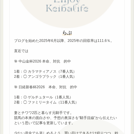
らぷ
ブログを始めた2025年6月以降、2025年の回収率は111.6％。
直近では
🎯 中山金杯2026 本命、対抗 的中
1着：◎ カラマティアノス（7番人気）
2着：◯ アンゴラブラック（1番人気）
🎯 日経新春杯2026 本命、対抗 的中
1着：◎ ゲルチュタール（1番人気）
2着：◯ ファミリータイム（11番人気）
妻とチワワ2匹と暮らす元騎手です。
競馬の本来の面白さや、予想の奥深さを“騎手目線”から伝えたい
という思いで記事を更新しています。
少ない資金でも楽しめるよう、買い目はできるだけ絞りつつ、妙