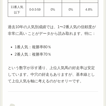
11番人気
0-0-3-59
0%
0%
4.8%
以下
過去10年の人気別成績では、1〜2番人気の信頼度が
非常に高い ことがデータから読み取れます。特に：
1番人気：複勝率80％
2番人気：複勝率70％
という数字が示す通り、上位人気馬の好走率は安定
しています。中穴の好走もありますが、基本線とし
て上位人気を軸に考えるのがセオリーです。