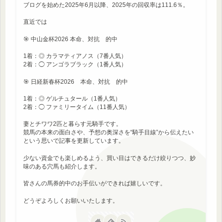
ブログを始めた2025年6月以降、2025年の回収率は111.6％。
直近では
🎯 中山金杯2026 本命、対抗 的中
1着：◎ カラマティアノス（7番人気）
2着：◯ アンゴラブラック（1番人気）
🎯 日経新春杯2026 本命、対抗 的中
1着：◎ ゲルチュタール（1番人気）
2着：◯ ファミリータイム（11番人気）
妻とチワワ2匹と暮らす元騎手です。
競馬の本来の面白さや、予想の奥深さを“騎手目線”から伝えたい
という思いで記事を更新しています。
少ない資金でも楽しめるよう、買い目はできるだけ絞りつつ、妙
味のある穴馬も紹介します。
皆さんの馬券的中のお手伝いができれば嬉しいです。
どうぞよろしくお願いいたします。