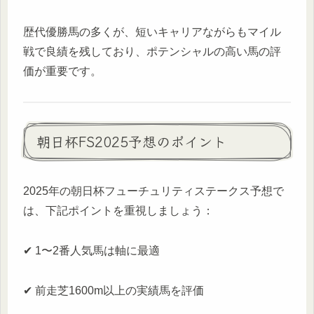
歴代優勝馬の多くが、短いキャリアながらもマイル
戦で良績を残しており、ポテンシャルの高い馬の評
価が重要です。
朝日杯FS2025予想のポイント
2025年の朝日杯フューチュリティステークス予想で
は、下記ポイントを重視しましょう：
✔ 1〜2番人気馬は軸に最適
✔ 前走芝1600m以上の実績馬を評価