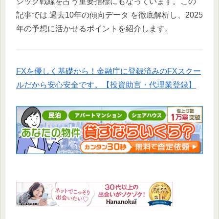
シック戦線を占う重要指標にもなっています。この
記事では 過去10年の傾向データ を徹底解析し、2025
年の予想に活かせるポイントを紹介します。
FXを優しく基礎から！金融庁に登録済みのFXスクー
ルだから安心安全です。【投資助言・代理業登録】