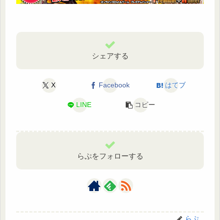
シェアする
X
Facebook
はてブ
LINE
コピー
らぷをフォローする
らぷ