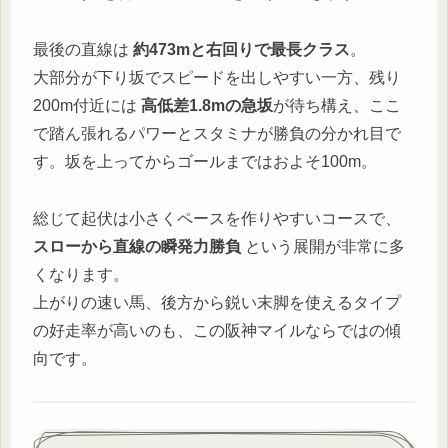
最後の直線は
約473mと右回りで最長クラス
。
大部分が下り坂でスピードを出しやすい一方、残り
200m付近には
高低差1.8mの急坂
が待ち構え、ここ
で踏ん張れるパワーとスタミナが勝負の分かれ目で
す。坂を上ってからゴールまではおよそ100m。
総じて起伏は小さくペースを作りやすいコースで、
スローから直線の瞬発力勝負
という展開が非常に多
くなります。
上がりの速い馬、後方から鋭い末脚を使えるタイプ
の好走率が高いのも、この阪神マイルならではの傾
向です。