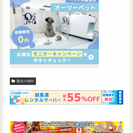
過去の傾向