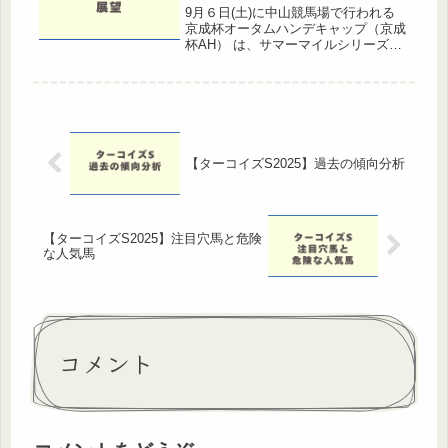
9月６日(土)に中山競馬場で行われる
京成杯オータムハンデキャップ（京成
杯AH） は、サマーマイルシリーズの
最終戦として位置付けられており、秋
の大舞台を見据える実力馬と、ハンデ
を活かして一発を狙う馬が激突する注
目の一戦です。ここでは、過去の...
【ターコイズS2025】過去の傾向分析
【ターコイズS2025】注目穴馬と危険
な人気馬
コメント