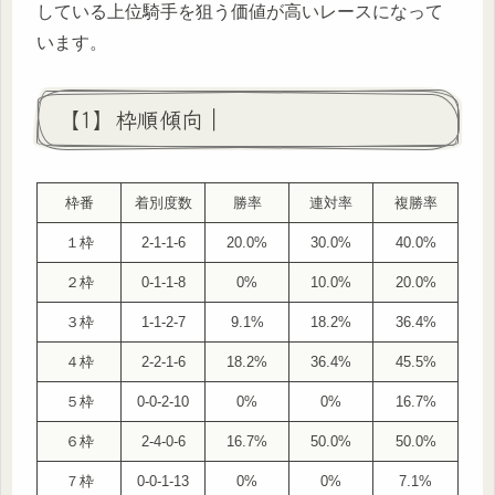
している上位騎手を狙う価値が高いレースになって
います。
【1】枠順傾向｜
枠番
着別度数
勝率
連対率
複勝率
１枠
2-1-1-6
20.0%
30.0%
40.0%
２枠
0-1-1-8
0%
10.0%
20.0%
３枠
1-1-2-7
9.1%
18.2%
36.4%
４枠
2-2-1-6
18.2%
36.4%
45.5%
５枠
0-0-2-10
0%
0%
16.7%
６枠
2-4-0-6
16.7%
50.0%
50.0%
７枠
0-0-1-13
0%
0%
7.1%