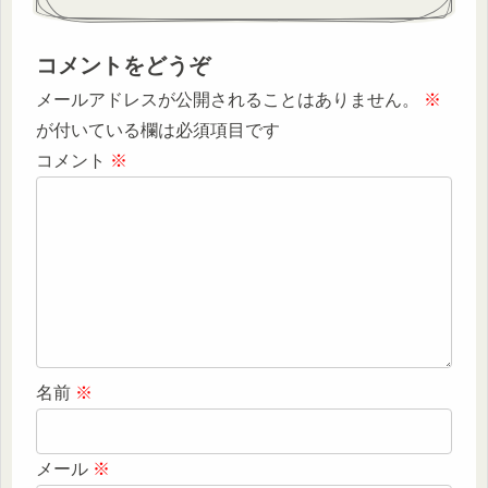
コメントをどうぞ
メールアドレスが公開されることはありません。
※
が付いている欄は必須項目です
コメント
※
名前
※
メール
※