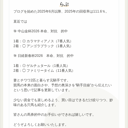
らぷ
ブログを始めた2025年6月以降、2025年の回収率は111.6％。
直近では
🎯 中山金杯2026 本命、対抗 的中
1着：◎ カラマティアノス（7番人気）
2着：◯ アンゴラブラック（1番人気）
🎯 日経新春杯2026 本命、対抗 的中
1着：◎ ゲルチュタール（1番人気）
2着：◯ ファミリータイム（11番人気）
妻とチワワ2匹と暮らす元騎手です。
競馬の本来の面白さや、予想の奥深さを“騎手目線”から伝えたい
という思いで記事を更新しています。
少ない資金でも楽しめるよう、買い目はできるだけ絞りつつ、妙
味のある穴馬も紹介します。
皆さんの馬券的中のお手伝いができれば嬉しいです。
どうぞよろしくお願いいたします。