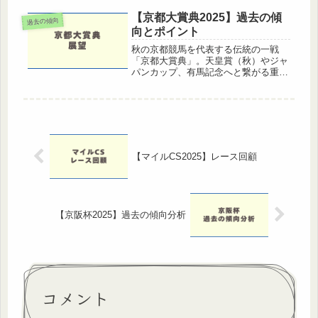
過去10年の傾向分析（201...
【京都大賞典2025】過去の傾
過去の傾向
向とポイント
秋の京都競馬を代表する伝統の一戦
「京都大賞典」。天皇賞（秋）やジャ
パンカップ、有馬記念へと繋がる重要
なステップレースであり、毎年多くの
実力馬が集います。ここでは京都大賞
典の過去8年(21年、22年は阪神開催)
の傾向やデータをもとに、勝ち馬や...
【マイルCS2025】レース回顧
【京阪杯2025】過去の傾向分析
コメント