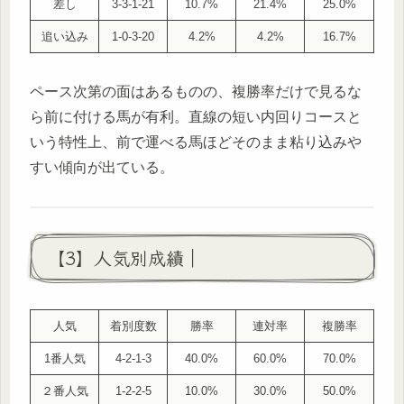
差し
3-3-1-21
10.7%
21.4%
25.0%
追い込み
1-0-3-20
4.2%
4.2%
16.7%
ペース次第の面はあるものの、複勝率だけで見るな
ら前に付ける馬が有利。直線の短い内回りコースと
いう特性上、前で運べる馬ほどそのまま粘り込みや
すい傾向が出ている。
【3】人気別成績｜
人気
着別度数
勝率
連対率
複勝率
1番人気
4-2-1-3
40.0%
60.0%
70.0%
２番人気
1-2-2-5
10.0%
30.0%
50.0%