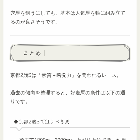
穴馬を狙うにしても、基本は人気馬を軸に組み立て
るのが良さそうです。
まとめ｜
京都2歳Sは「素質＋瞬発力」を問われるレース。
過去の傾向を整理すると、好走馬の条件は以下の通
りです。
◆京都2歳Sで狙うべき馬