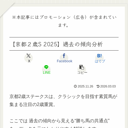
※本記事にはプロモーション（広告）が含まれてい
ます。
【京都２歳S 2025】過去の傾向分析
X
Facebook
はてブ
LINE
コピー
2025.11.26
2026.03.03
京都2歳ステークスは、クラシックを目指す素質馬が
集まる注目の2歳重賞。
ここでは 過去の傾向から見える“勝ち馬の共通点”