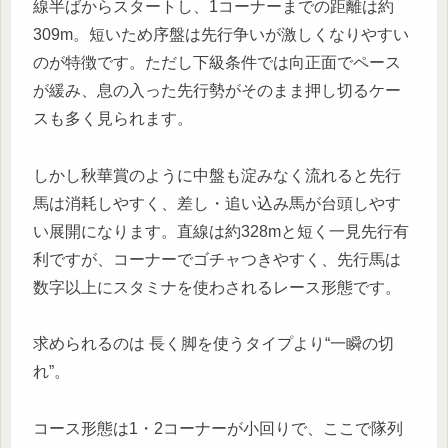
線半ばからスタートし、1コーナーまでの距離は約
309m。短いため序盤は先行争いが激しくなりやすい
のが特徴です。ただし下級条件では向正面でペース
が緩み、息の入った先行勢がそのまま押し切るケー
スも多く見られます。
しかし秋華賞のように中盤も淀みなく流れると先行
馬は消耗しやすく、差し・追い込み馬が台頭しやす
い展開になります。直線は約328mと短く一見先行有
利ですが、コーナーでゴチャつきやすく、先行馬は
数字以上にスタミナを使わされるレース形態です。
求められるのは 長く脚を使うタイプより“一瞬の切
れ”。
コース形態は1・2コーナーが小回りで、ここで隊列