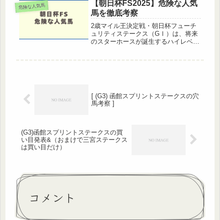
【朝日杯FS2025】危険な人気
危険な人気馬
馬を徹底考察
2歳マイル王決定戦・朝日杯フューチ
ュリティステークス（GⅠ）は、将来
のスターホースが誕生するハイレベル
な一戦です。過去には ドウデュース
や ジャンタルマンタル など、後にク
ラシック路線や古馬戦線でも活躍する
名馬が勝ち馬として名を連ねていま...
[ (G3) 函館スプリントステークスの穴
馬考察 ]
(G3)函館スプリントステークスの買
い目発表&（おまけで三宮ステークス
は買い目だけ）
コメント