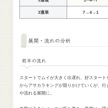
3連複
1
➖
4
➖
7
3連単
7→4→1
展開・流れの分析
前半の流れ
スタートでムイが大きく出遅れ、好スタート
からアサカラキングが競りかけていくが、行
や流れる展開に。