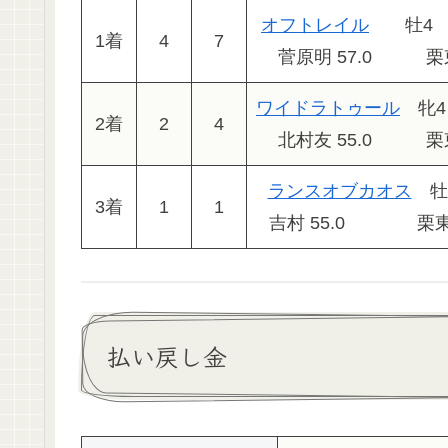
オフトレイル
牡4 4
1着
4
7
菅原明 57.0 栗
ワイドラトゥール
牝4 
2着
2
4
北村友 55.0 栗
ランスオブカオス
牡3 
3着
1
1
吉村 55.0 栗東
払い戻し金