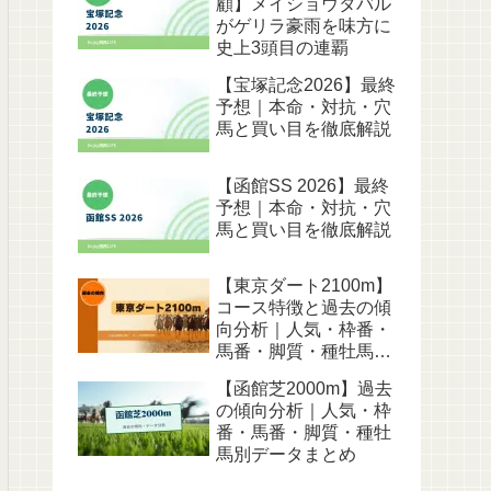
顧】メイショウタバル
がゲリラ豪雨を味方に
史上3頭目の連覇
【宝塚記念2026】最終
予想｜本命・対抗・穴
馬と買い目を徹底解説
【函館SS 2026】最終
予想｜本命・対抗・穴
馬と買い目を徹底解説
【東京ダート2100m】
コース特徴と過去の傾
向分析｜人気・枠番・
馬番・脚質・種牡馬別
データ
【函館芝2000m】過去
の傾向分析｜人気・枠
番・馬番・脚質・種牡
馬別データまとめ