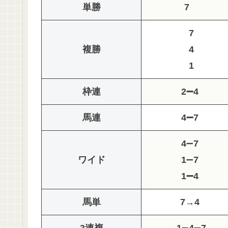
単勝
7
7
複勝
4
1
枠連
2➖4
馬連
4➖7
4
➖
7
ワイド
1
➖
7
1➖4
馬単
7→4