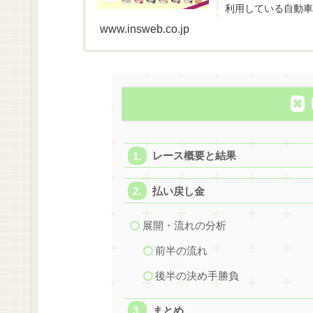
利用している自動車
www.insweb.co.jp
レース概要と結果
払い戻し金
展開・流れの分析
前半の流れ
後半の決め手勝負
まとめ