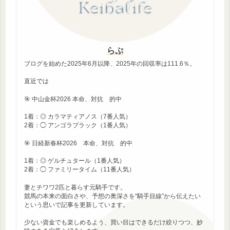
らぷ
ブログを始めた2025年6月以降、2025年の回収率は111.6％。
直近では
🎯 中山金杯2026 本命、対抗 的中
1着：◎ カラマティアノス（7番人気）
2着：◯ アンゴラブラック（1番人気）
🎯 日経新春杯2026 本命、対抗 的中
1着：◎ ゲルチュタール（1番人気）
2着：◯ ファミリータイム（11番人気）
妻とチワワ2匹と暮らす元騎手です。
競馬の本来の面白さや、予想の奥深さを“騎手目線”から伝えたい
という思いで記事を更新しています。
少ない資金でも楽しめるよう、買い目はできるだけ絞りつつ、妙