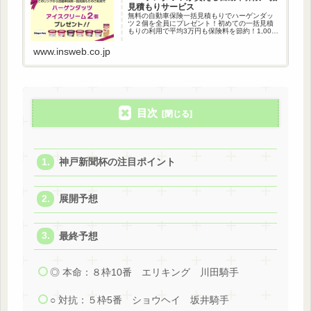
見積もりサービス
無料の自動車保険一括見積もりでハーゲンダッ
ツ２個を全員にプレゼント！初めての一括見積
もりの利用で平均3万円も保険料を節約！1,000
万人以上が利用している自動車保険一括見積も
りです。
www.insweb.co.jp
目次
神戸新聞杯の注目ポイント
展開予想
最終予想
◎ 本命：８枠10番 エリキング 川田騎手
○ 対抗：５枠5番 ショウヘイ 坂井騎手