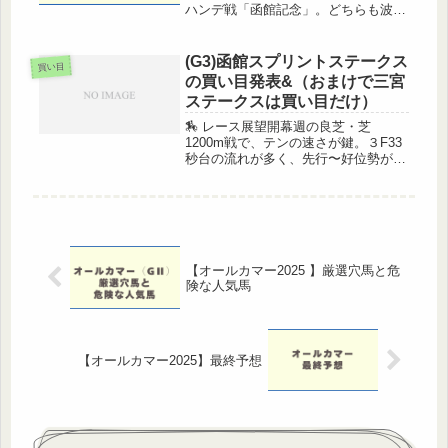
ハンデ戦「函館記念」。どちらも波乱
含みで、一筋縄ではいかないレース。
だからこそ妙味ある一戦です。それで
はそれぞれの予想をどうぞ！◆ラジオ
(G3)函館スプリントステークス
買い目
NIKKEI賞（GⅢ・福島...
の買い目発表&（おまけで三宮
ステークスは買い目だけ）
🏇 レース展望開幕週の良芝・芝
1200m戦で、テンの速さが鍵。３F33
秒台の流れが多く、先行〜好位勢が有
利な傾向です（過去10年：逃げ20%、
先行40%の３着内） 。道悪の心配は
少なさそうですが、洋芝適性は依然重
要。注目馬・軸候補◎ ナムラ...
【オールカマー2025 】厳選穴馬と危
険な人気馬
【オールカマー2025】最終予想