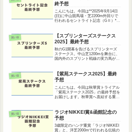
向過去10年で連対馬...
終予想
こんにちは。今回は**2025年9月14日
(日)に中山競馬場・芝2200m外回りで
行われるセントライト記念（GⅡ）**
の最終予想をお届けします。菊花賞ト
ライアルに位置づけられるこのレース
は、クラシック路線を歩んできた3歳
【スプリンターズステークス
買い目
馬が再び集結し、秋の...
2025】最終予想
秋のG1開幕を告げるスプリンターズ
ステークス。中山芝1200mを舞台に、
国内外のスプリント戦線の実力馬が集
結し、毎年のように波乱が起きる難解
な一戦です。過去10年でも6番人気以
下の馬が馬券内に11回絡んでおり、穴
【紫苑ステークス2025】最終
買い目
馬の激走も見逃せません。本記...
予想
こんにちは。今回は秋華賞トライアル
「紫苑ステークス2025」の最終予想を
お届けします。秋華賞へ直結する重要
な一戦だけに、毎年注目度が高いレー
ス。データ傾向と出走馬の力関係を整
理しつつ、狙いたい馬をまとめまし
ラジオNIKKEI賞&函館記念の
買い目
た。紫苑ステークスのレース傾向過
予想
去...
3歳限定のハンデ重賞「ラジオNIKKEI
賞」と、洋芝2000mで行われる伝統の