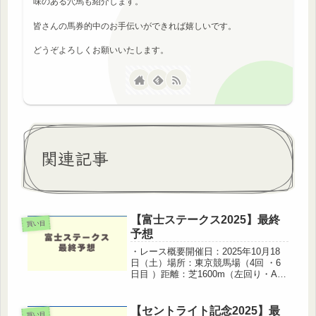
味のある穴馬も紹介します。
皆さんの馬券的中のお手伝いができれば嬉しいです。
どうぞよろしくお願いいたします。
関連記事
【富士ステークス2025】最終
買い目
予想
・レース概要開催日：2025年10月18
日（土）場所：東京競馬場（4回 ・6
日目 ）距離：芝1600m（左回り・Aコ
ース）出走条件：サラ系３歳以上 オ
ープン (国際)(指) 別定戦
（GⅡ） ・過去データから読み取る傾
【セントライト記念2025】最
買い目