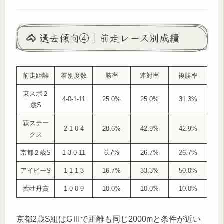
🐴 過去傾向④｜前走レース別成績
前走距離
着別度数
勝率
連対率
複勝率
東スポ２
4-0-1-11
25.0%
25.0%
31.3%
歳S
萩ステー
2-1-0-4
28.6%
42.9%
42.9%
クス
京都２歳S
1-3-0-11
6.7%
26.7%
26.7%
アイビーS
1-1-1-3
16.7%
33.3%
50.0%
葉牡丹賞
1-0-0-9
10.0%
10.0%
10.0%
京都2歳S組はGⅢで距離も同じ2000mと条件が近い