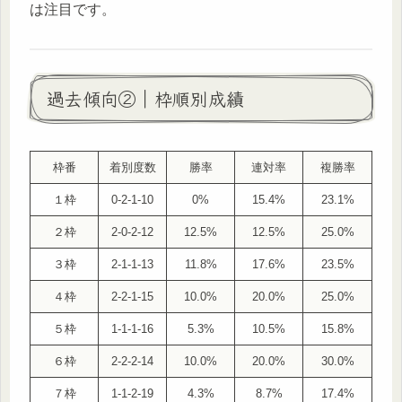
は注目です。
過去傾向②｜枠順別成績
枠番
着別度数
勝率
連対率
複勝率
１枠
0-2-1-10
0%
15.4%
23.1%
２枠
2-0-2-12
12.5%
12.5%
25.0%
３枠
2-1-1-13
11.8%
17.6%
23.5%
４枠
2-2-1-15
10.0%
20.0%
25.0%
５枠
1-1-1-16
5.3%
10.5%
15.8%
６枠
2-2-2-14
10.0%
20.0%
30.0%
７枠
1-1-2-19
4.3%
8.7%
17.4%