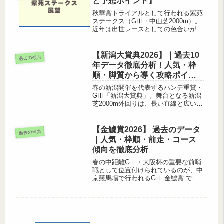
と予想ポイント】
秋華賞トライアルとして行われる紫苑
ステークス（GⅢ・中山芝2000m）。
近年は出世レースとしての色合いが濃
く、秋華賞やその先のG1戦線へ向け
て見逃せない一戦です。この記事で
は、紫苑ステークスの過去の傾向や好
【新潟大賞典2026】｜過去10
過去の傾向
走馬の特徴をデータから掘り下げて
年データ徹底分析！人気・枠
い...
順・脚質から導く攻略ポイン
ト
春の新潟開催を代表するハンデ重賞・
GⅢ「新潟大賞典」。舞台となる新潟
芝2000m外回りは、長い直線と広いコ
ースを活かした瞬発力勝負になりやす
い一方で、ハンデ戦らしく毎年のよう
に波乱が起こる難解な一戦です。実際
【金鯱賞2026】 過去のデータ
過去の傾向
に過去10年のデータを見ても、1...
｜人気・枠順・前走・コース
傾向を徹底分析
春の中距離GⅠ・大阪杯の重要な前哨
戦として位置付けられているのが、中
京競馬場で行われるGⅡ 金鯱賞 で
す。2017年から3月開催に変更され、
現在は大阪杯へ向かう有力馬が多く出
走する注目レースとなっています。こ
の記事では、金鯱賞2026の予想...