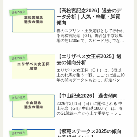
【高松宮記念2026】過去のデ
過去の傾向
ータ分析｜人気・枠順・脚質
傾向
春のスプリント王決定戦として行われ
る高松宮記念（G1)。舞台は中京競馬
場の芝1200mで、スピードだけでなく
パワー・持続力・位置取りなど様々な
要素が求められるG1レースです。こ
の記事では、過去10年のデータをもと
【エリザベス女王杯2025】過
過去の傾向
に高松宮記念の傾向を分析し、...
去の傾向分析
エリザベス女王杯（GⅠ）は、3歳以
上の牝馬が集う一戦。ここでは過去10
年の傾向データをもとに、好走パター
ンや注目ポイントをわかりやすく解説
します。今年の予想を立てるうえで、
ぜひ参考にしてください。エリザベス
【中山記念2026】 過去傾向
過去の傾向
女王杯2025基本情報開催競馬場：...
2026年3月1日（日）に開催される 中
山記念（GII／中山芝1800m） は、春
のG1戦線へ向かう上で重要なトライ
アルレース。近年は実力馬と勢いのあ
る馬が集結し、波乱含みのハイレベル
な一戦となっています。この記事では
【紫苑ステークス2025の傾向
過去の傾向
過去の勝ち馬傾向・デ...