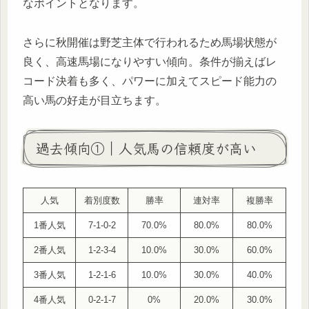
なポイントとなります。
さらに秋開催は野芝主体で行われるため馬場状態が
良く、高速馬場になりやすい傾向。条件が揃えばレ
コード決着も多く、パワーに加えてスピード能力の
高い馬の好走が目立ちます。
過去傾向①｜人気馬の信頼度が高い
人気
着別度数
勝率
連対率
複勝率
1番人気
7-1-0-2
70.0%
80.0%
80.0%
2番人気
1-2-3-4
10.0%
30.0%
60.0%
3番人気
1-2-1-6
10.0%
30.0%
40.0%
4番人気
0-2-1-7
0%
20.0%
30.0%