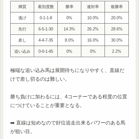
脚質
着別度数
勝率
連対率
複勝率
逃げ
0-1-1-8
0%
10.0%
20.0%
先行
6-5-1-30
14.3%
26.2%
28.6%
差し
4-4-7-35
8.0%
16.0%
30.0%
追い込み
0-0-1-45
0%
0%
2.2%
極端な追い込み馬は展開待ちになりやすく、直線だ
けで差し切るのは難しい。
勝ち負けに加わるには、4コーナーである程度の位置
につけていることが重要となる。
➡️ 直線は短めなので好位追走出来るパワーのある馬
が狙い目。